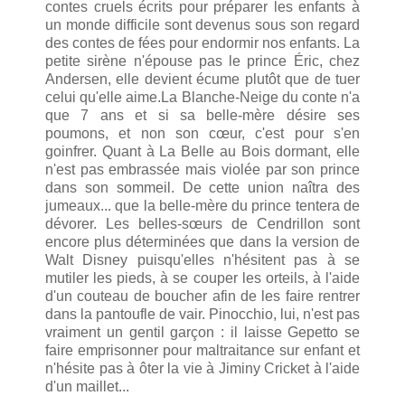
contes cruels écrits pour préparer les enfants à
un monde difficile sont devenus sous son regard
des contes de fées pour endormir nos enfants. La
petite sirène n'épouse pas le prince Éric, chez
Andersen, elle devient écume plutôt que de tuer
celui qu'elle aime.La Blanche-Neige du conte n'a
que 7 ans et si sa belle-mère désire ses
poumons, et non son cœur, c'est pour s'en
goinfrer. Quant à La Belle au Bois dormant, elle
n'est pas embrassée mais violée par son prince
dans son sommeil. De cette union naîtra des
jumeaux... que la belle-mère du prince tentera de
dévorer. Les belles-sœurs de Cendrillon sont
encore plus déterminées que dans la version de
Walt Disney puisqu'elles n'hésitent pas à se
mutiler les pieds, à se couper les orteils, à l'aide
d'un couteau de boucher afin de les faire rentrer
dans la pantoufle de vair. Pinocchio, lui, n'est pas
vraiment un gentil garçon : il laisse Gepetto se
faire emprisonner pour maltraitance sur enfant et
n'hésite pas à ôter la vie à Jiminy Cricket à l'aide
d'un maillet...