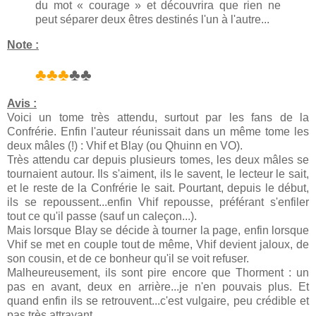
du mot « courage » et découvrira que rien ne
peut séparer deux êtres destinés l'un à l'autre...
Note :
♣♣♣
♣♣
Avis :
Voici un tome très attendu, surtout par les fans de la
Confrérie. Enfin l'auteur réunissait dans un même tome les
deux mâles (!) : Vhif et Blay (ou Qhuinn en VO).
Très attendu car depuis plusieurs tomes, les deux mâles se
tournaient autour. Ils s'aiment, ils le savent, le lecteur le sait,
et le reste de la Confrérie le sait. Pourtant, depuis le début,
ils se repoussent...enfin Vhif repousse, préférant s'enfiler
tout ce qu'il passe (sauf un caleçon...).
Mais lorsque Blay se décide à tourner la page, enfin lorsque
Vhif se met en couple tout de même, Vhif devient jaloux, de
son cousin, et de ce bonheur qu'il se voit refuser.
Malheureusement, ils sont pire encore que Thorment : un
pas en avant, deux en arrière...je n'en pouvais plus. Et
quand enfin ils se retrouvent...c'est vulgaire, peu crédible et
pas très attrayant.