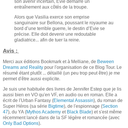
son avenir incertain, Evie démarre un
entraînement aux côtés de la troupe.
Alors que Vasilia exerce son emprise
sanguinaire sur Bellona, poussant le royaume au
bord d’une terrible guerre, le destin d’Evie se
précise. Elle doit devenir une redoutable
gladiatrice... afin de tuer la reine.
Avis :
Merci aux éditions Bookmark et à Melliane, de
Beween
Dreams and Reality
pour l'organisation de ce Blog Tour. Le
résumé étant plutôt ... détaillé (un peu trop peut être) je me
permet d'être aussi explicite.
Je suis une habituée des livres de Jennifer Estep que je lis
aussi bien en VO qu'en VF, en audio ou en roman. Elle a
écrit de l'Urban Fantasy (
Elemental Assassin
), du roman de
Super Héros (sa série
Bigtime
), de l'espionnage (
Section
47
), du YA (
Mythos Academy
et
Black Blade
) et s'est même
récemment lancé dans de la SF légère et romancée (avec
Only Bad Options
).