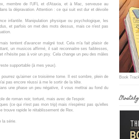
Rex, membre de l'UFL et d'Ataxia, et à Mac, serveuse au
ns la dépravation. Attention : ce qui suit est dur et dévoile
tance infantile. Manipulation physique ou psychologique, les
endus, et parfois on met des mots dessus, mais ce n'est pas
uation.
is tentent d'avancer malgré tout. Cela m'a fait plaisir de
ant, un musicos affirmé, il sait reconnaitre ses faiblesses,
 et n'hésite pas à voir un psy. Cela change un peu des mâles
 reste supportable (à mes yeux).
pourrez qu'aimer ce troisième tome. Il est sombre, plein de
Book Trac
'ai pas encore réussi à me le sortir de la tête.
dans une phase un peu négative, il vous mettrai au fond du
[Nostalg
le de roman noir, torturé, mais avec de l'espoir.
es (ce qui n'est pas mon trip) mais n'espérez pas qu'elles
 je trouve rapide le rétablissement de Rex.
 la série.