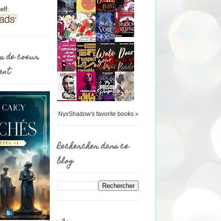
elf:
p de coeur
ent
NyxShadow's favorite books »
Rechercher dans ce
blog