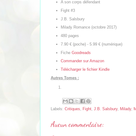
A son corps défendant
Fight #3
J.B. Salsbury
Milady Romance (octobre 2017)
480 pages
7.90 € (poche) - 5.99 € (numérique)
Fiche
Goodreads
Commander sur Amazon
Télécharger le fichier Kindle
Autres Tomes :
Labels:
Critiques
,
Fight
,
J.B. Salsbury
,
Milady
,
M
Aucun commentaire: