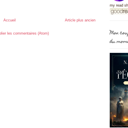
my read sh
Accueil
Article plus ancien
Mon cou
lier les commentaires (Atom)
du mom