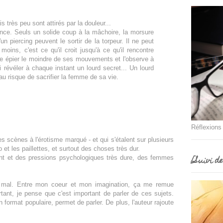
très peu sont attirés par la douleur...
érence. Seuls un solide coup à la mâchoire, la morsure
'un piercing peuvent le sortir de la torpeur. Il ne peut
moins, c'est ce qu'il croit jusqu'à ce qu'il rencontre
e épier le moindre de ses mouvements et l'observe à
i révéler à chaque instant un lourd secret... Un lourd
au risque de sacrifier la femme de sa vie.
Réflexions
es scènes à l'érotisme marqué - et qui s'étalent sur plusieurs
t les paillettes, et surtout des choses très dur.
[Suivi d
ement et des pressions psychologiques très dure, des femmes
 mal. Entre mon coeur et mon imagination, ça me remue
ant, je pense que c'est important de parler de ces sujets.
n format populaire, permet de parler. De plus, l'auteur rajoute