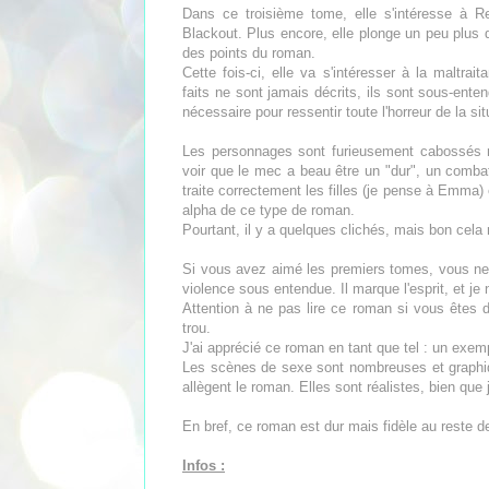
Dans ce troisième tome, elle s'intéresse à 
Blackout. Plus encore, elle plonge un peu plus da
des points du roman.
Cette fois-ci, elle va s'intéresser à la maltrai
faits ne sont jamais décrits, ils sont sous-ent
nécessaire pour ressentir toute l'horreur de la sit
Les personnages sont furieusement cabossés ma
voir que le mec a beau être un "dur", un combatt
traite correctement les filles (je pense à Emma)
alpha de ce type de roman.
Pourtant, il y a quelques clichés, mais bon cela
Si vous avez aimé les premiers tomes, vous ne 
violence sous entendue. Il marque l'esprit, et je n
Attention à ne pas lire ce roman si vous êtes 
trou.
J'ai apprécié ce roman en tant que tel : un exemp
Les scènes de sexe sont nombreuses et graphiqu
allègent le roman. Elles sont réalistes, bien que
En bref, ce roman est dur mais fidèle au reste de
Infos :