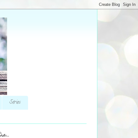
Séries
re...