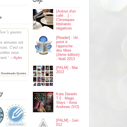
Top
[Autour d'un
s
café ...] -
Chroniques
littéraires
négatives
ow’s quotes
[Reader] - Un
point à
es armures ont
l'approche
rices. C'est ce
des fêtes
qu'elles nous
(2ème édition)
nent.” —
Aylin
- Noël 2013
[PALM] - Mai
2013
Goodreads Quotes
ey
Kate Daniels
T.5 : Magic
Slays - Ilona
Andrews (VO)
[PALM] - Juin
012