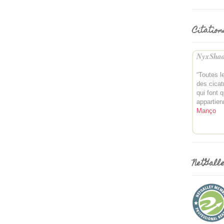
Citation
NyxShad
“Toutes l
des cicat
qui font 
appartien
Manço
NetGall