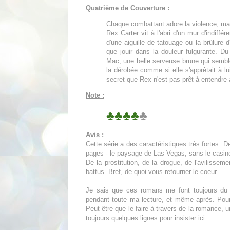
Quatrième de Couverture :
Chaque combattant adore la violence, mais 
Rex Carter vit à l'abri d'un mur d'indiff
d'une aiguille de tatouage ou la brûlure d
que jouir dans la douleur fulgurante. Du 
Mac, une belle serveuse brune qui sembl
la dérobée comme si elle s'apprêtait à lu
secret que Rex n'est pas prêt à entendre 
Note :
♣♣♣♣
♣
Avis :
Cette série a des caractéristiques très fortes. D
pages - le paysage de Las Vegas, sans le casino e
De la prostitution, de la drogue, de l'aviliss
battus. Bref, de quoi vous retourner le coeur
Je sais que ces romans me font toujours du
pendant toute ma lecture, et même après. Pourt
Peut être que le faire à travers de la romance, u
toujours quelques lignes pour insister ici.