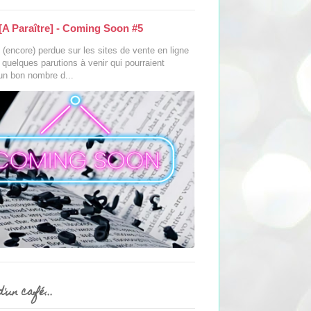
[A Paraître] - Coming Soon #5
(encore) perdue sur les sites de vente en ligne
s quelques parutions à venir qui pourraient
 un bon nombre d...
'un café...