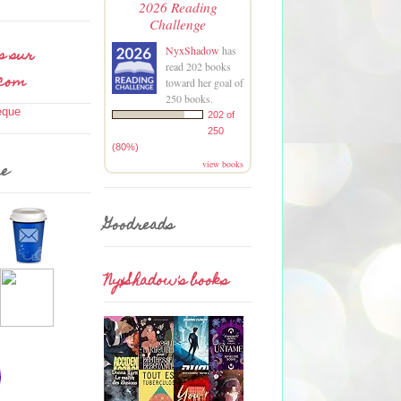
2026 Reading
Challenge
s sur
NyxShadow
has
read 202 books
.com
toward her goal of
250 books.
202 of
250
(80%)
view books
me
Goodreads
NyxShadow's books