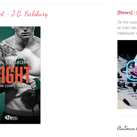
nt - J.B. Salsbury
[News] - 
Je me suis 
et voici le
intéresser
Autour d