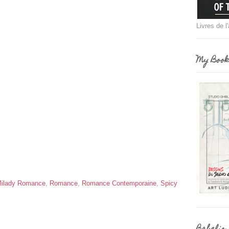
Livres de l
My Book
ilady Romance
,
Romance
,
Romance Contemporaine
,
Spicy