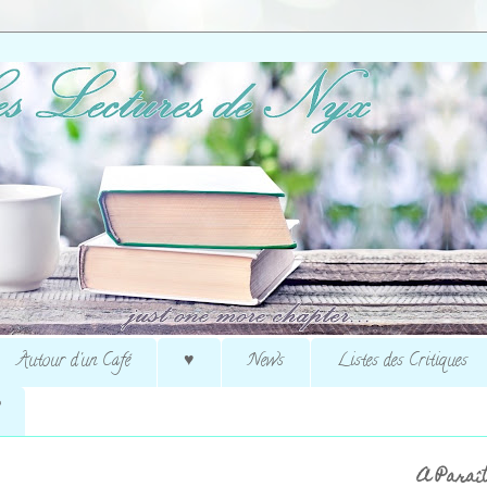
Autour d'un Café
♥
News
Listes des Critiques
A Paraît