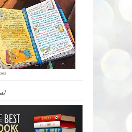
kers
ie]