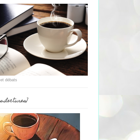
 et débats
es Lectures]