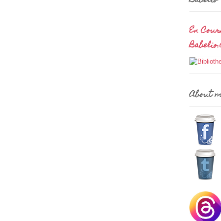
Babelio
En Cour
Babelio
About 