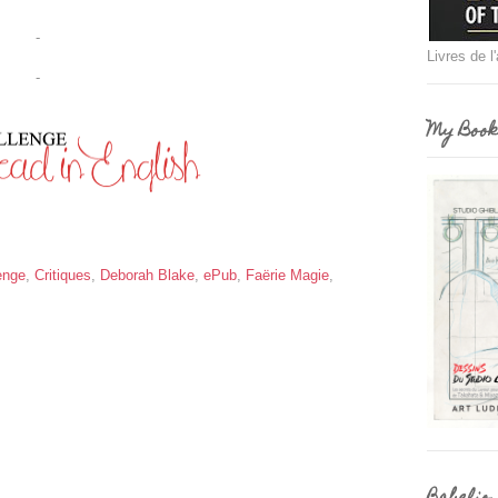
-
Livres de l
-
My Book
enge
,
Critiques
,
Deborah Blake
,
ePub
,
Faërie Magie
,