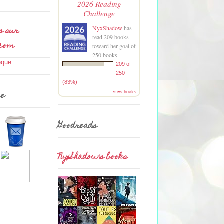
2026 Reading
Challenge
s sur
NyxShadow
has
read 209 books
.com
toward her goal of
250 books.
209 of
250
(83%)
view books
me
Goodreads
NyxShadow's books