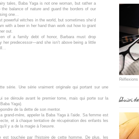
iry tales, Baba Yaga is not one woman, but rather a
p the balance of nature and guard the borders of our
ossing one…
t powerful witches in the world, but sometimes she’d
am with a beer in her hand than work out how to grant
er out.
en of a family debt of honor, Barbara must drop
y her predecessor—and she isn’t above being a little
ull…
Réflexions
te série. Une série vraiment originale qui portant sur une
[Suivi d
 qui se déroule avant le premier tome, mais qui porte sur la
 Baba Yaga).
épondre de la dette de son mentor.
sa grand-mère, appeler la Baba Yaga à l'aide. Sa femme est
secte, et à chaque tentative de récupération des enfants les
u'il y a de la magie à l'oeuvre.
e est touchée par l'histoire de cette homme. De plus, les