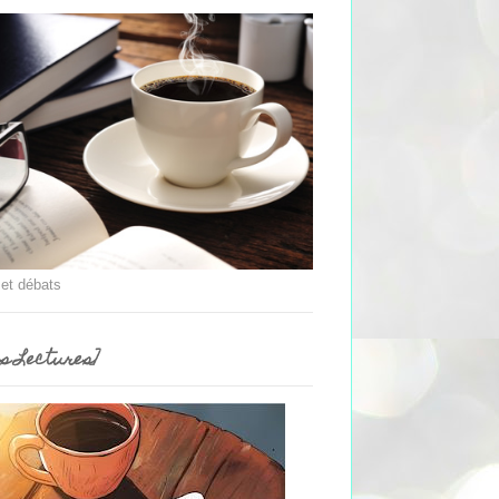
 et débats
es Lectures]