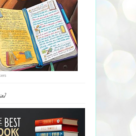
kers
ie]