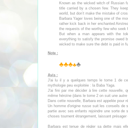
Known as the wicked witch of Russian fa
title carried by a chosen few. They kee
world, but don’t make the mistake of cr
Barbara Yager loves being one of the mos
rather kick back in her enchanted Airstre
the requests of the worthy few who seek h
But when a man appears with the tok
everything to satisfy the promise owed b
wicked to make sure the debt is paid in f
Note :
♣♣♣
♣
♣
Avis :
J'ai lu il y a quelques temps le tome 1 de cet
mythologie peu exploitée : la Baba Yaga.
J'ai fini par me décider à lire cette nouvelle,
même héroïne (dans le tome 2 on suit une autre
Dans cette nouvelle, Barbara est appelée pour r
Un homme d'origine russe suit les conseils de 
partie avec ses enfants rejoindre une sorte de 
choses tournent étrangement, laissant présager q
Barbara est tenue de régler sa dette mais ell