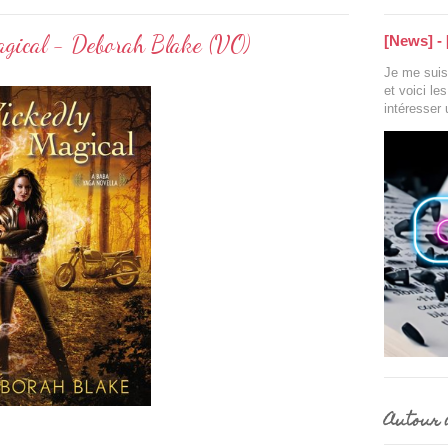
gical - Deborah Blake (VO)
[News] - 
Je me suis 
et voici le
intéresser
Autour d