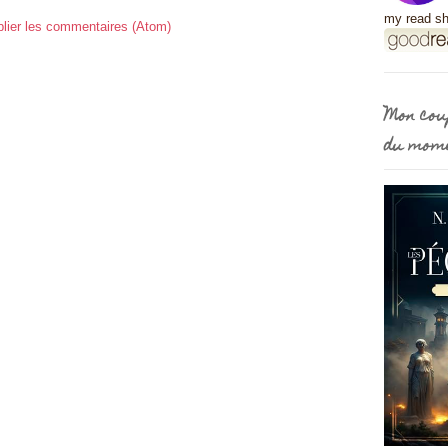
my read sh
lier les commentaires (Atom)
Mon cou
du mom