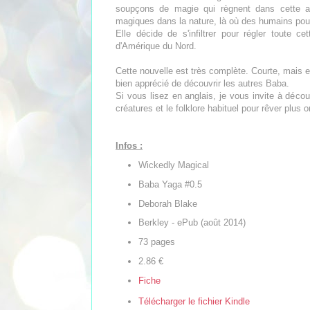
soupçons de magie qui règnent dans cette affa
magiques dans la nature, là où des humains pourr
Elle décide de s'infiltrer pour régler toute 
d'Amérique du Nord.
Cette nouvelle est très complète. Courte, mais eff
bien apprécié de découvrir les autres Baba.
Si vous lisez en anglais, je vous invite à découv
créatures et le folklore habituel pour rêver plus or
Infos :
Wickedly Magical
Baba Yaga #0.5
Deborah Blake
Berkley - ePub (août 2014)
73 pages
2.86 €
F
iche
Télécharger le fichier Kindle