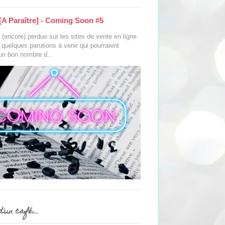
[A Paraître] - Coming Soon #5
(encore) perdue sur les sites de vente en ligne
s quelques parutions à venir qui pourraient
 un bon nombre d...
'un café...