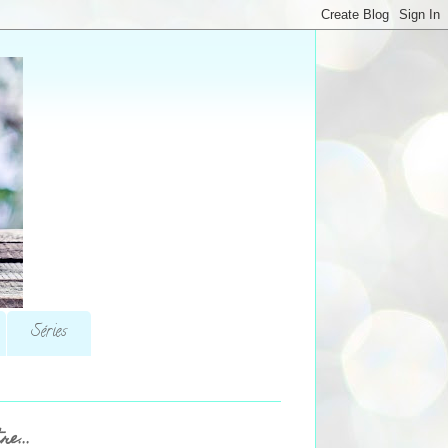
Séries
re...