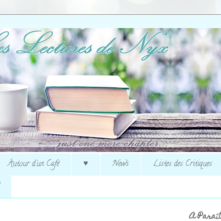
Autour d'un Café
♥
News
Listes des Critiques
A Paraît