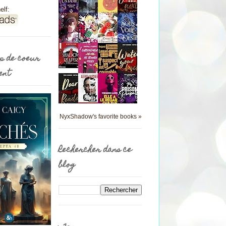
elf:
p de coeur
ent
NyxShadow's favorite books »
Rechercher dans ce
blog