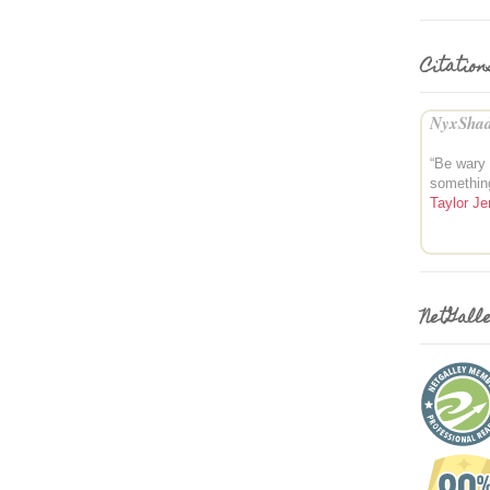
Citation
NyxShad
“Be wary 
somethin
Taylor Je
NetGall