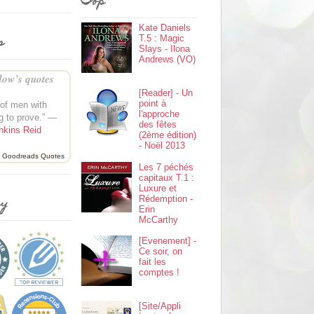
Top
Kate Daniels
s
T.5 : Magic
Slays - Ilona
Andrews (VO)
ow’s quotes
[Reader] - Un
point à
of men with
l'approche
g to prove.” —
des fêtes
nkins Reid
(2ème édition)
- Noël 2013
Goodreads Quotes
Les 7 péchés
capitaux T.1 :
Luxure et
Rédemption -
ey
Erin
McCarthy
[Evenement] -
Ce soir, on
fait les
comptes !
[Site/Appli