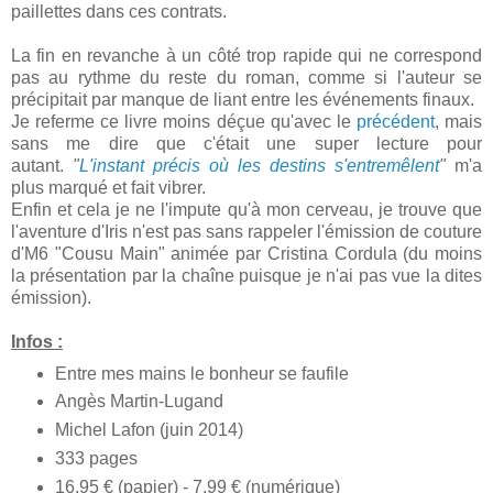
paillettes dans ces contrats.
La fin en revanche à un côté trop rapide qui ne correspond
pas au rythme du reste du roman, comme si l'auteur se
précipitait par manque de liant entre les événements finaux.
Je referme ce livre moins déçue qu'avec le
précédent
, mais
sans me dire que c'était une super lecture pour
autant.
"
L'instant précis où les destins s'entremêlent
"
m'a
plus marqué et fait vibrer.
Enfin et cela je ne l'impute qu'à mon cerveau, je trouve que
l'aventure d'Iris n'est pas sans rappeler l'émission de couture
d'M6 "Cousu Main" animée par Cristina Cordula (du moins
la présentation par la chaîne puisque je n'ai pas vue la dites
émission).
Infos :
Entre mes mains le bonheur se faufile
Angès Martin-Lugand
Michel Lafon (juin 2014)
333 pages
16.95 € (papier) - 7.99 € (numérique)