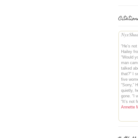
Citation
NyxShad
“He’s not 
Hailey fr
“Would you
man came
talked ab
that?” I 
five wom
“Sorry,” H
quietly,
gone. “I w
“It’s not 
Annette 