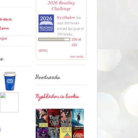
2026 Reading
Challenge
s sur
NyxShadow
has
read 209 books
.com
toward her goal of
250 books.
209 of
250
(83%)
view books
me
Goodreads
NyxShadow's books