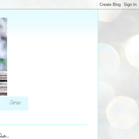
Séries
re...