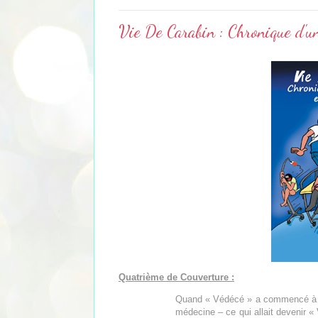
Vie De Carabin : Chronique d'u
Quatrième de Couverture :
Quand « Védécé » a commencé à pub
médecine – ce qui allait devenir « 