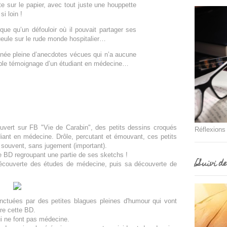
te sur le papier, avec tout juste une houppette
si loin !
que qu’un défouloir où il pouvait partager ses
eule sur le rude monde hospitalier…
inée pleine d’anecdotes vécues qui n’a aucune
imple témoignage d’un étudiant en médecine…
ouvert sur FB "Vie de Carabin", des petits dessins croqués
Réflexions
diant en médecine. Drôle, percutant et émouvant, ces petits
s souvent, sans jugement (important).
re BD regroupant une partie de ses sketchs !
[Suivi d
écouverte des études de médecine, puis sa découverte de
onctuées par des petites blagues pleines d'humour qui vont
re cette BD.
 ne font pas médecine.