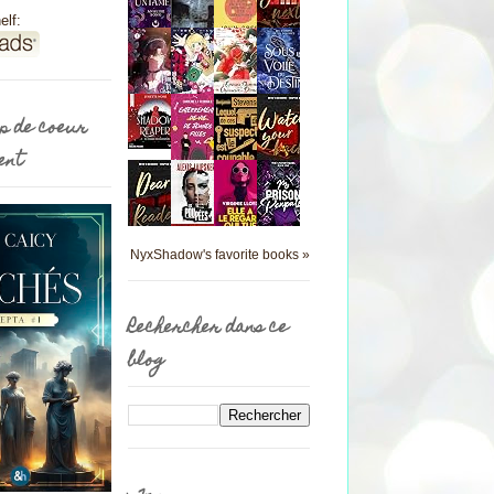
elf:
p de coeur
ent
NyxShadow's favorite books »
Rechercher dans ce
blog