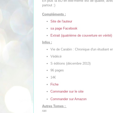
En plus la BD en elle-même est de qualité, avec
partout :)
Compléments :
Site de l'auteur
sa page Facebook
Extrait (quatrième de couverture en vérité)
Infos :
Vie de Carabin : Chronique d'un étudiant 
Védécé
S éditions (décembre 2013)
96 pages
14€
Fiche
Commander sur le site
Commander sur Amazon
Autres Tomes :
ras