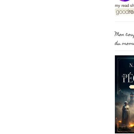
my read sh
Mon cou
du mom