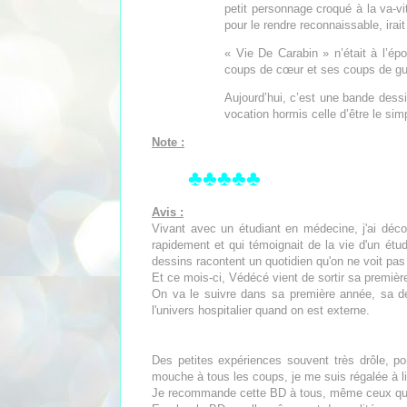
petit personnage croqué à la va-vi
pour le rendre reconnaissable, irait 
« Vie De Carabin » n’était à l’épo
coups de cœur et ses coups de gu
Aujourd’hui, c’est une bande dess
vocation hormis celle d’être le s
Note :
♣♣♣♣♣
Avis :
Vivant avec un étudiant en médecine, j'ai déc
rapidement et qui témoignait de la vie d'un étu
dessins racontent un quotidien qu'on ne voit pa
Et ce mois-ci, Védécé vient de sortir sa premiè
On va le suivre dans sa première année, sa d
l'univers hospitalier quand on est externe.
Des petites expériences souvent très drôle, p
mouche à tous les coups, je me suis régalée à li
Je recommande cette BD à tous, même ceux qui