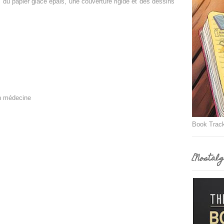
 du papier glacé épais, une couverture rigide et des dessins
en médecine
Book Trac
[Nostalg