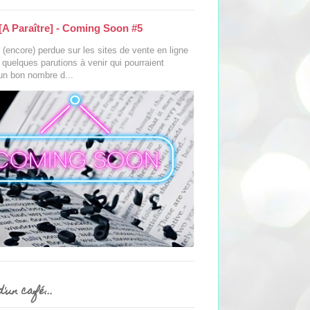
[A Paraître] - Coming Soon #5
(encore) perdue sur les sites de vente en ligne
s quelques parutions à venir qui pourraient
 un bon nombre d...
'un café...