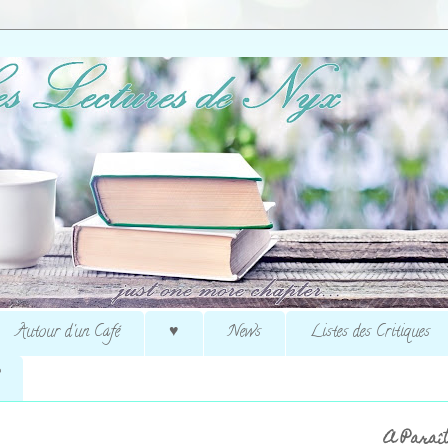
Autour d'un Café
♥
News
Listes des Critiques
A Paraît