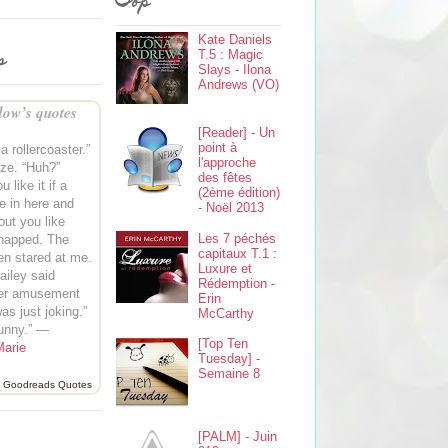
Top
Kate Daniels
s
T.5 : Magic
Slays - Ilona
Andrews (VO)
ow’s quotes
[Reader] - Un
point à
a rollercoaster.”
l'approche
oze. “Huh?”
des fêtes
 like it if a
(2ème édition)
 in here and
- Noël 2013
out you like
Les 7 péchés
snapped. The
capitaux T.1 :
en stared at me.
Luxure et
ailey said
Rédemption -
 her amusement
Erin
as just joking.”
McCarthy
funny.” —
[Top Ten
Marie
Tuesday] -
Semaine 8
Goodreads Quotes
[PALM] - Juin