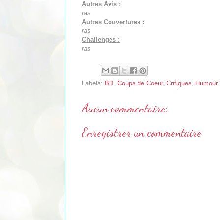
Autres Avis :
ras
Autres Couvertures :
ras
Challenges :
ras
Labels:
BD
,
Coups de Coeur
,
Critiques
,
Humour
Aucun commentaire:
Enregistrer un commentaire