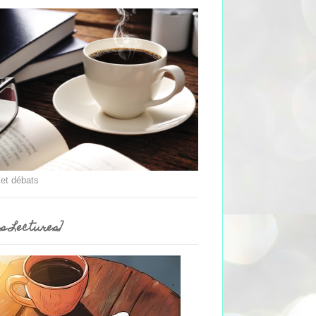
 et débats
es Lectures]