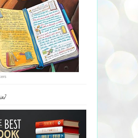
kers
ie]