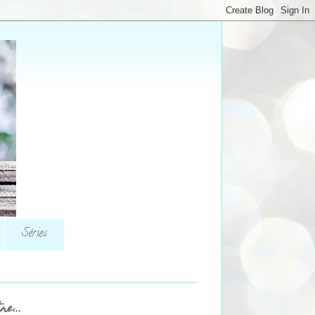
Séries
re...