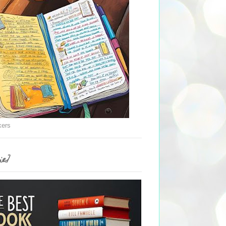
kers
ie]