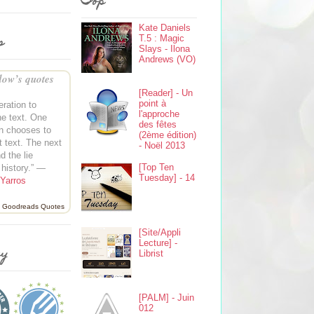
Top
Kate Daniels
s
T.5 : Magic
Slays - Ilona
Andrews (VO)
ow’s quotes
[Reader] - Un
point à
ration to
l'approche
e text. One
des fêtes
n chooses to
(2ème édition)
t text. The next
- Noël 2013
d the lie
[Top Ten
history.” —
Tuesday] - 14
Yarros
Goodreads Quotes
[Site/Appli
Lecture] -
ey
Librist
[PALM] - Juin
012