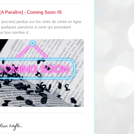
[A Paraître] - Coming Soon #5
(encore) perdue sur les sites de vente en ligne
s quelques parutions à venir qui pourraient
 un bon nombre d...
'un café...