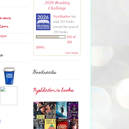
2026 Reading
Challenge
s sur
NyxShadow
has
read 202 books
.com
toward her goal of
250 books.
202 of
250
(80%)
view books
me
Goodreads
NyxShadow's books