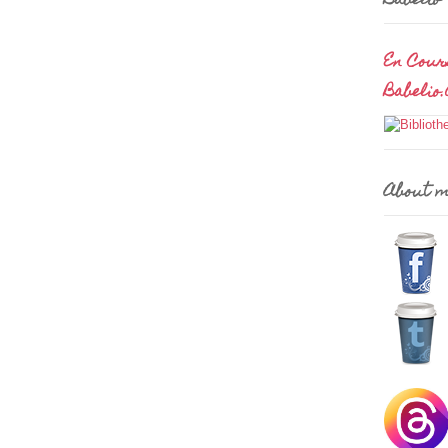
Babelio
En Cour
Babelio
About 