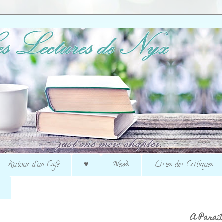
Autour d'un Café
♥
News
Listes des Critiques
A Paraît