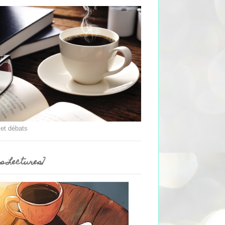
 et débats
es Lectures]