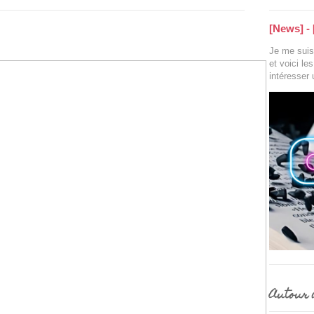
[News] - 
Je me suis 
et voici le
intéresser
Autour d