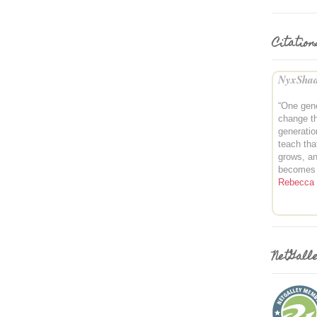
Citation
NyxShad
“One gene
change th
generatio
teach tha
grows, an
becomes 
Rebecca 
NetGall