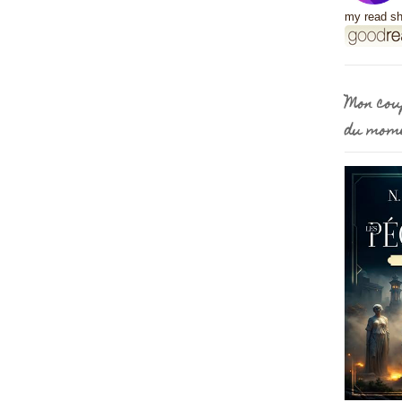
my read sh
Mon cou
du mom