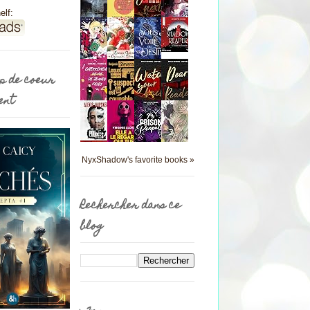
elf:
p de coeur
ent
NyxShadow's favorite books »
Rechercher dans ce
blog