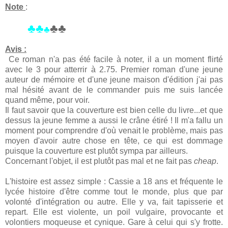
Note
:
♣♣
♣♣
♣
Avis :
Ce roman n'a pas été facile à noter, il a un moment flirté
avec le 3 pour atterrir à 2.75. Premier roman d'une jeune
auteur de mémoire et d'une jeune maison d'édition j'ai pas
mal hésité avant de le commander puis me suis lancée
quand même, pour voir.
Il faut savoir que la couverture est bien celle du livre...et que
dessus la jeune femme a aussi le crâne étiré ! Il m'a fallu un
moment pour comprendre d'où venait le problème, mais pas
moyen d'avoir autre chose en tête, ce qui est dommage
puisque la couverture est plutôt sympa par ailleurs.
Concernant l'objet, il est plutôt pas mal et ne fait pas
cheap
.
L'histoire est assez simple : Cassie a 18 ans et fréquente le
lycée histoire d'être comme tout le monde, plus que par
volonté d'intégration ou autre. Elle y va, fait tapisserie et
repart. Elle est violente, un poil vulgaire, provocante et
volontiers moqueuse et cynique. Gare à celui qui s'y frotte.