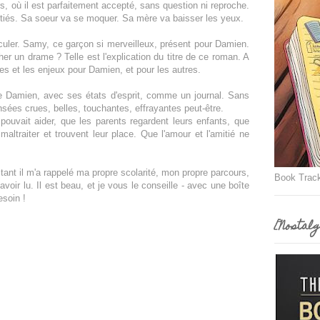
, où il est parfaitement accepté, sans question ni reproche.
itiés. Sa soeur va se moquer. Sa mère va baisser les yeux.
culer. Samy, ce garçon si merveilleux, présent pour Damien.
cher un drame ? Telle est l'explication du titre de ce roman. A
es et les enjeux pour Damien, et pour les autres.
e Damien, avec ses états d'esprit, comme un journal. Sans
nsées crues, belles, touchantes, effrayantes peut-être.
pouvait aider, que les parents regardent leurs enfants, que
maltraiter et trouvent leur place. Que l'amour et l'amitié ne
e, tant il m'a rappelé ma propre scolarité, mon propre parcours,
Book Trac
voir lu. Il est beau, et je vous le conseille - avec une boîte
esoin !
[Nostalg