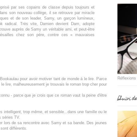
prisé par ses copains de classe depuis toujours et
dans son nouveau collège, il se retrouve par miracle
iques et de son leader, Samy, un garçon lumineux,
ook radical. Très vite, Damien devient Dam, adopte
 trouve auprès de Samy un véritable ami, et peut-être
résailles chez son père, contre ces « mauvaises
Réflexions
 Bookaulau pour avoir motiver tant de monde à le lire. Parce
de le lire, malheureusement je trouvais le roman trop cher pour
onnu - parce que je crois que ce roman vaut la peine d'être
[Suivi d
ès intelligent, trop même, et sensible...dans une famille ou le
s séries TV.
ger lors de sa rencontre avec Samy et sa bande. Des jeunes
.sont différents.