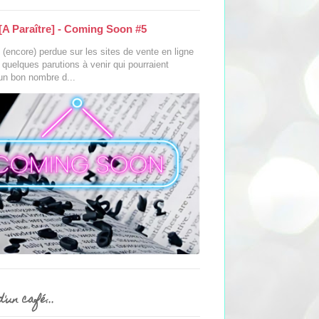
[A Paraître] - Coming Soon #5
(encore) perdue sur les sites de vente en ligne
s quelques parutions à venir qui pourraient
 un bon nombre d...
'un café...