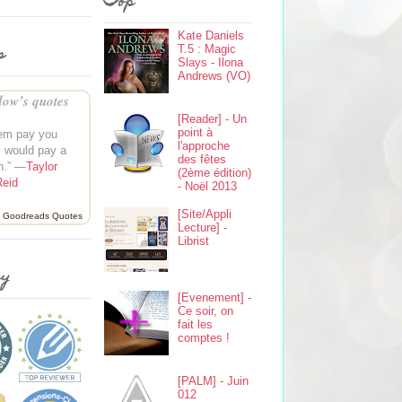
Top
Kate Daniels
s
T.5 : Magic
Slays - Ilona
Andrews (VO)
ow’s quotes
[Reader] - Un
point à
em pay you
l'approche
y would pay a
des fêtes
n.” —
Taylor
(2ème édition)
Reid
- Noël 2013
[Site/Appli
Goodreads Quotes
Lecture] -
Librist
ey
[Evenement] -
Ce soir, on
fait les
comptes !
[PALM] - Juin
012