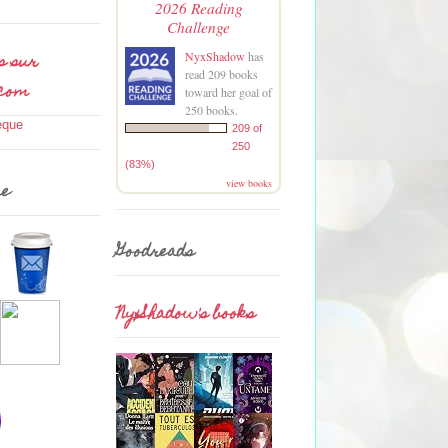
2026 Reading
Challenge
s sur
NyxShadow
has
read 209 books
.com
toward her goal of
250 books.
209 of
250
(83%)
view books
me
Goodreads
NyxShadow's books