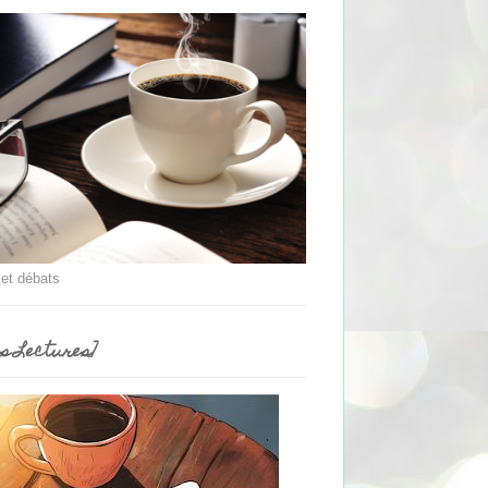
 et débats
es Lectures]