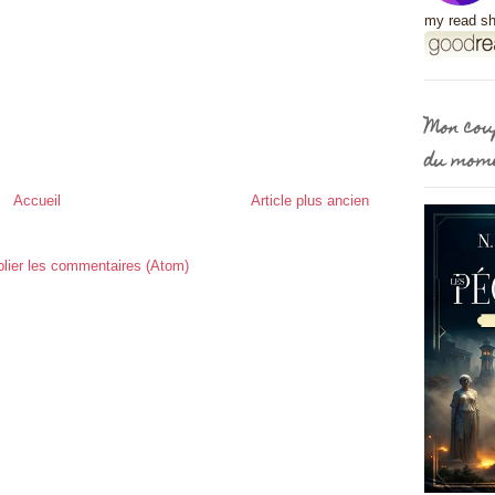
my read sh
Mon cou
du mom
Accueil
Article plus ancien
lier les commentaires (Atom)