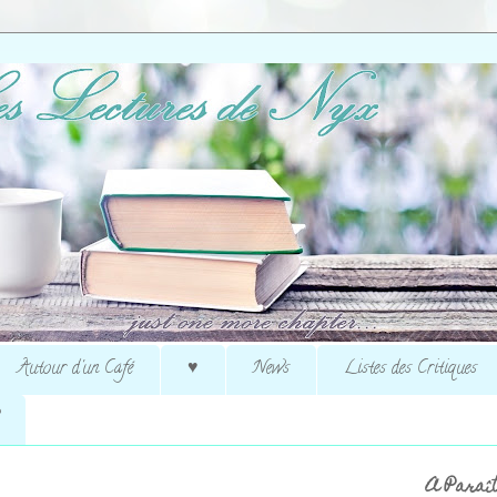
Autour d'un Café
♥
News
Listes des Critiques
A Paraît