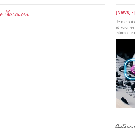
se Marquier
[News] - 
Je me suis 
et voici le
intéresser
Autour d