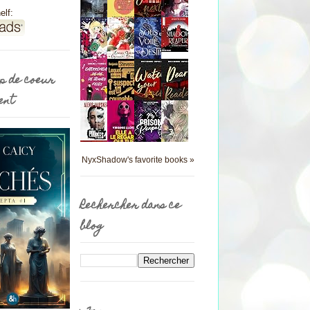
elf:
p de coeur
ent
NyxShadow's favorite books »
Rechercher dans ce
blog