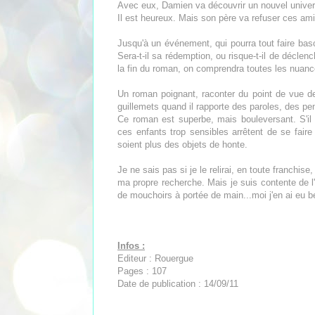
Avec eux, Damien va découvrir un nouvel univers
Il est heureux. Mais son père va refuser ces am
Jusqu'à un événement, qui pourra tout faire bas
Sera-t-il sa rédemption, ou risque-t-il de déclen
la fin du roman, on comprendra toutes les nuanc
Un roman poignant, raconter du point de vue d
guillemets quand il rapporte des paroles, des pe
Ce roman est superbe, mais bouleversant. S'il 
ces enfants trop sensibles arrêtent de se faire 
soient plus des objets de honte.
Je ne sais pas si je le relirai, en toute franchis
ma propre recherche. Mais je suis contente de l'a
de mouchoirs à portée de main...moi j'en ai eu b
Infos :
Editeur : Rouergue
Pages : 107
Date de publication : 14/09/11