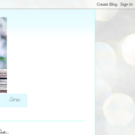
Séries
re...