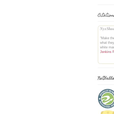
Citation
NyxShad
“Make th
what the
white ma
Jenkins 
NetGall