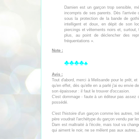
Damien est un garçon trop sensible, mé
incompris de ses parents. Dès l'arrivée 
sous la protection de la bande de goth
intelligent et doux, en dépit de son l
piercings et vêtements noirs et, surtout,
plus, au point de déclencher des rep
fréquentations ».
Note :
♣♣♣♣
♣
Avis :
Tout d'abord, merci à Melisande pour le prêt, et
qu'en effet, dès qu'elle en a parlé j'ai eu envie 
son épaisseur : il faut le trouver d'occasion.
C'est dommage - faute à un éditeur pas assez c
possédé.
C'est l'histoire d'un garçon comme les autres, tr
père voudrait l'archétype du garçon vendu par le
Dam est maltraité à l'école, mais tout va chan
qui aiment le noir, ne se mêlent pas aux autres..