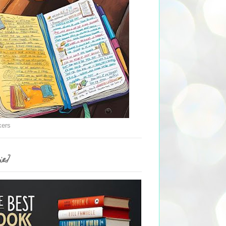
kers
ie]