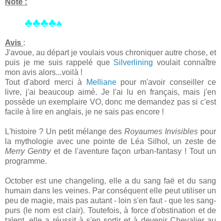
Note :
♣♣♣♣
♣
Avis
:
J'avoue, au départ je voulais vous chroniquer autre chose, et
puis je me suis rappelé que
Silverlining
voulait connaître
mon avis alors...voilà !
Tout d'abord merci à
Melliane
pour m'avoir conseiller ce
livre, j'ai beaucoup aimé. Je l'ai lu en français, mais j'en
possède un exemplaire VO, donc me demandez pas si c'est
facile à lire en anglais, je ne sais pas encore !
L'histoire ? Un petit mélange des
Royaumes Invisibles
pour
la mythologie avec une pointe de Léa Silhol, un zeste de
Merry Gentry
et de l'aventure façon urban-fantasy ! Tout un
programme.
October est une changeling, elle a du sang faë et du sang
humain dans les veines. Par conséquent elle peut utiliser un
peu de magie, mais pas autant - loin s'en faut - que les sang-
purs (le nom est clair). Toutefois, à force d'obstination et de
talent, elle a réussit à s'en sortir et à devenir Chevalier au