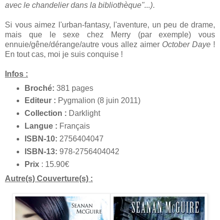
avec le chandelier dans la bibliothèque"...)
.
Si vous aimez l'urban-fantasy, l'aventure, un peu de drame,
mais que le sexe chez Merry (par exemple) vous
ennuie/gêne/dérange/autre vous allez aimer
October Daye
!
En tout cas, moi je suis conquise !
Infos :
Broché:
381 pages
Editeur :
Pygmalion (8 juin 2011)
Collection :
Darklight
Langue :
Français
ISBN-10:
2756404047
ISBN-13:
978-2756404042
Prix
: 15.90€
Autre(s) Couverture(s) :