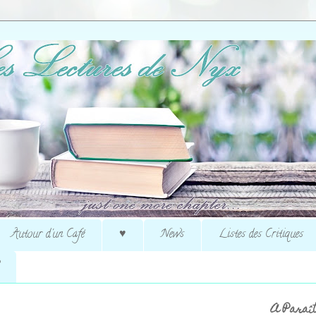
Autour d'un Café
♥
News
Listes des Critiques
A Paraît