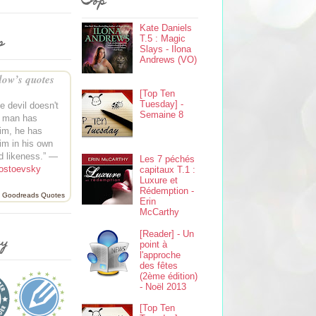
Top
Kate Daniels
s
T.5 : Magic
Slays - Ilona
Andrews (VO)
ow’s quotes
[Top Ten
Tuesday] -
he devil doesn't
Semaine 8
t man has
im, he has
im in his own
d likeness.” —
Les 7 péchés
ostoevsky
capitaux T.1 :
Luxure et
Rédemption -
Goodreads Quotes
Erin
McCarthy
[Reader] - Un
ey
point à
l'approche
des fêtes
(2ème édition)
- Noël 2013
[Top Ten