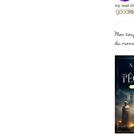
my read sh
Mon cou
du mom