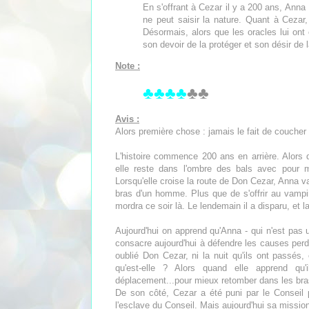
En s'offrant à Cezar il y a 200 ans, Anna 
ne peut saisir la nature. Quant à Cezar
Désormais, alors que les oracles lui ont
son devoir de la protéger et son désir de 
Note :
♣♣♣♣
♣♣
Avis :
Alors première chose : jamais le fait de coucher 
L'histoire commence 200 ans en arrière. Alors
elle reste dans l'ombre des bals avec pour m
Lorsqu'elle croise la route de Don Cezar, Anna va
bras d'un homme. Plus que de s'offrir au vampire,
mordra ce soir là. Le lendemain il a disparu, et 
Aujourd'hui on apprend qu'Anna - qui n'est pas 
consacre aujourd'hui à défendre les causes perd
oublié Don Cezar, ni la nuit qu'ils ont passés,
qu'est-elle ? Alors quand elle apprend qu'
déplacement...pour mieux retomber dans les br
De son côté, Cezar a été puni par le Conseil 
l'esclave du Conseil. Mais aujourd'hui sa mission