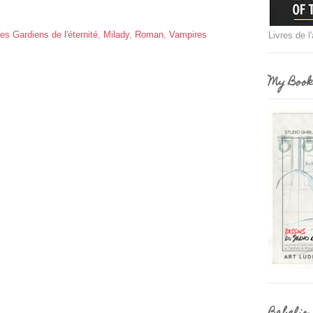
es Gardiens de l'éternité
,
Milady
,
Roman
,
Vampires
Livres de l
My Book