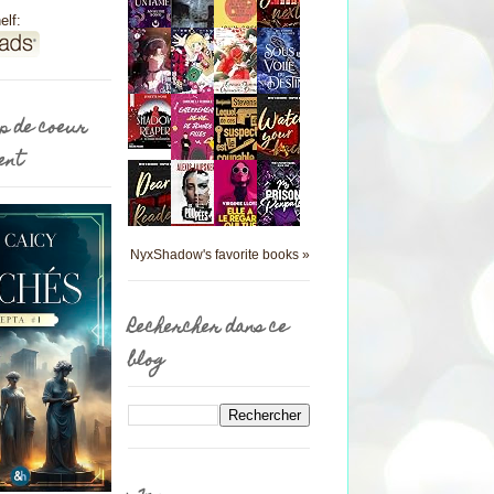
elf:
p de coeur
ent
NyxShadow's favorite books »
Rechercher dans ce
blog