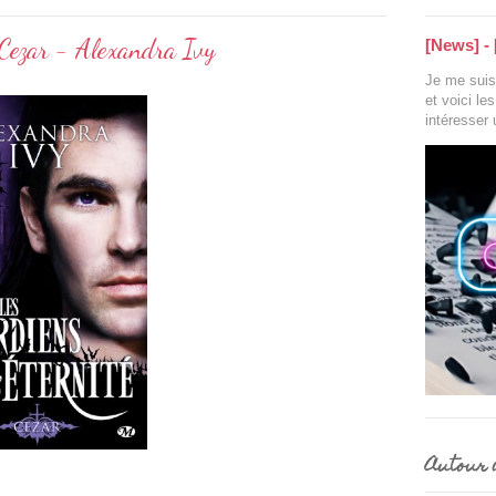
: Cezar - Alexandra Ivy
[News] - 
Je me suis 
et voici le
intéresser
Autour d