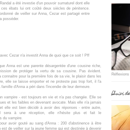
Randal a été investie d'un pouvoir surnaturel dont elle
, ces ébats lui ont coûté deux siècles de pénitence.
 ordonné de veiller sur Anna, Cezar est partagé entre
la posséder.
avec Cezar n'a investit Anna de quoi que ce soit ! Pff
 que Anna est une parente désargentée d'une cousine riche,
ission de protéger la vertu de sa cousine. Pas évident.
Réflexions
 connaitre pour la première fois de sa vie, le plaisir dans les
 elle se laisse emporter et ne proteste pas trop fort, il l'a
la famille d'Anna a péri dans l'incendie de leur demeure.
[Suivi d
un vampire - est toujours en vie et n'a pas changée. Elle se
ues et les faibles en devenant avocate. Mais elle n'a jamais
 et elle est bien décidé à avoir des réponses - entre autre,
il sera à une réception, elle n'hésite plus et fait le
as du vampire.
pour avoir gouté au sang d'Anna : 200 d'abstinence à être
 est de veiller sur la jeune femme qui est destinée à devenir