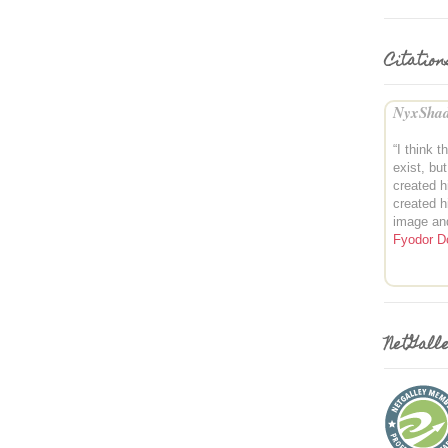
Citation
NyxShad
“I think t
exist, bu
created h
created h
image an
Fyodor D
NetGall