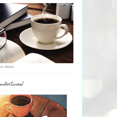
 et débats
es Lectures]