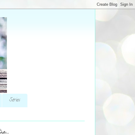
Séries
re...