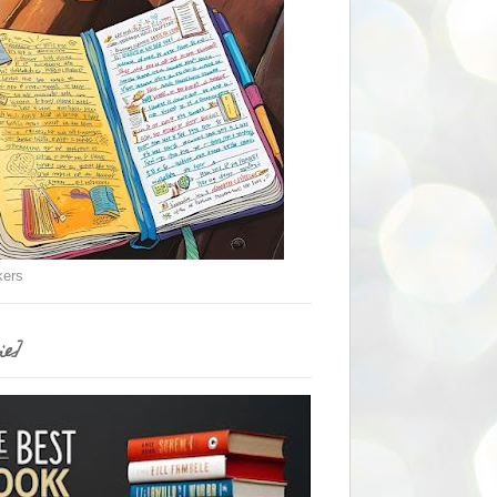
kers
ie]