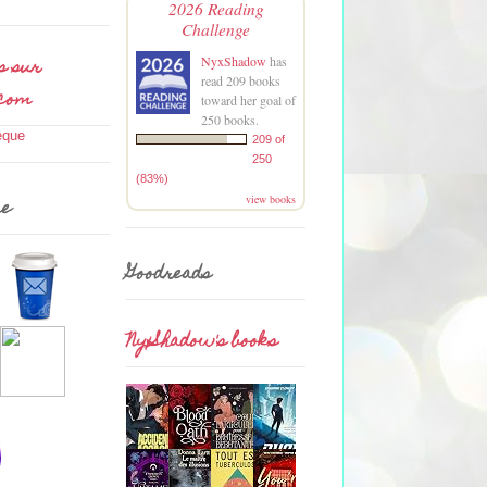
2026 Reading
Challenge
s sur
NyxShadow
has
read 209 books
.com
toward her goal of
250 books.
209 of
250
(83%)
view books
me
Goodreads
NyxShadow's books