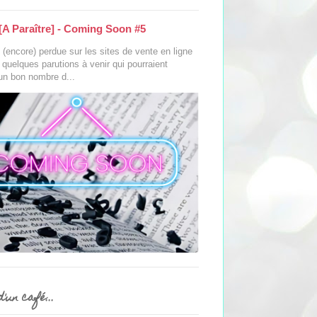
[A Paraître] - Coming Soon #5
(encore) perdue sur les sites de vente en ligne
s quelques parutions à venir qui pourraient
 un bon nombre d...
'un café...