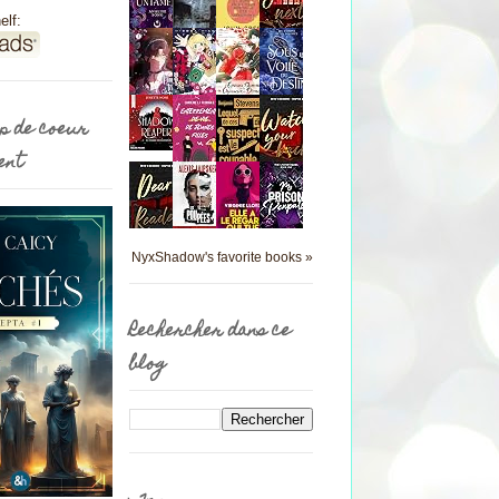
elf:
p de coeur
ent
NyxShadow's favorite books »
Rechercher dans ce
blog