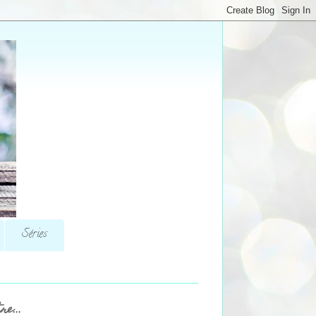
Séries
re...