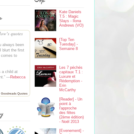
Top
Kate Daniels
s
T.5 : Magic
Slays - Ilona
Andrews (VO)
ow’s quotes
[Top Ten
Tuesday] -
u always been
Semaine 8
 I blurt the first
t comes to
Les 7 péchés
 a child at
capitaux T.1 :
Luxure et
nt.” —
Rebecca
Rédemption -
Erin
McCarthy
Goodreads Quotes
[Reader] - Un
point à
l'approche
ey
des fêtes
(2ème édition)
- Noël 2013
[Evenement] -