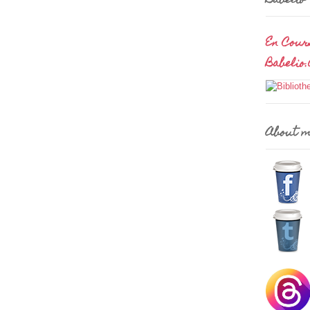
Babelio
En Cour
Babelio
About 