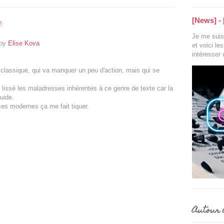
e
[News] - 
Je me suis 
by
Elise Kova
et voici le
intéresser
 classique, qui va manquer un peu d'action, mais qui se
) lissé les maladresses inhérentes à ce genre de texte car la
luide.
ces modernes ça me fait tiquer.
Autour d