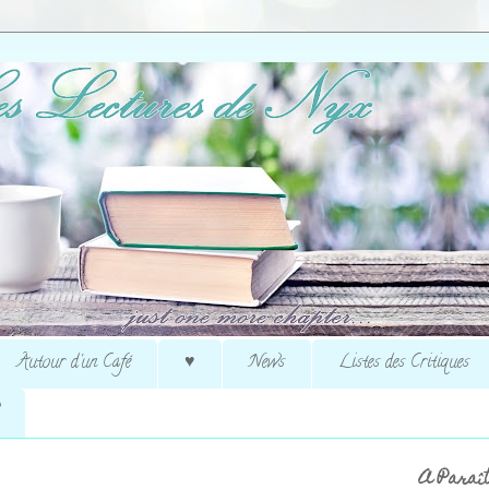
Autour d'un Café
♥
News
Listes des Critiques
A Paraît