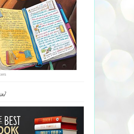
kers
ie]