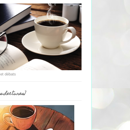
 et débats
es Lectures]