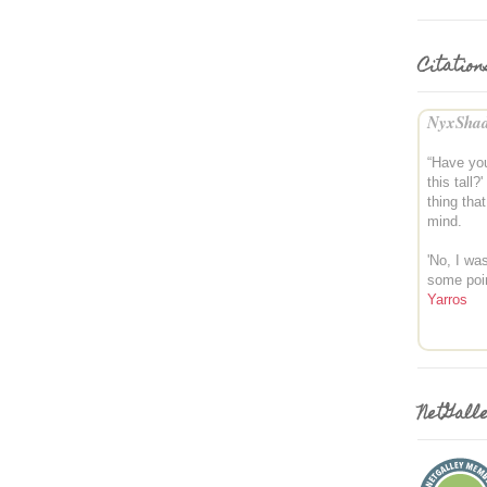
Citation
NyxShad
“Have yo
this tall?'
thing tha
mind.
'No, I was
some poi
Yarros
NetGall