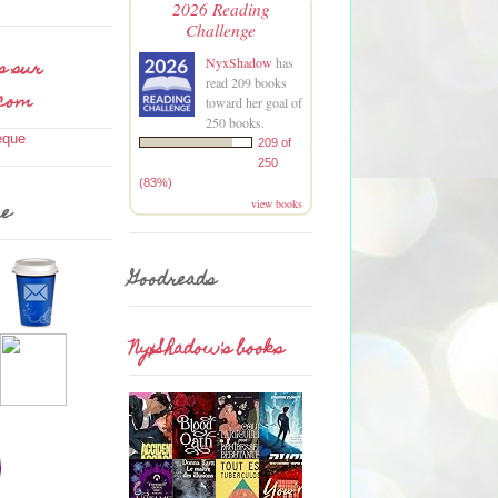
2026 Reading
Challenge
s sur
NyxShadow
has
read 209 books
.com
toward her goal of
250 books.
209 of
250
(83%)
view books
me
Goodreads
NyxShadow's books