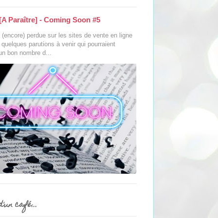
[A Paraître] - Coming Soon #5
(encore) perdue sur les sites de vente en ligne
s quelques parutions à venir qui pourraient
 un bon nombre d...
'un café...