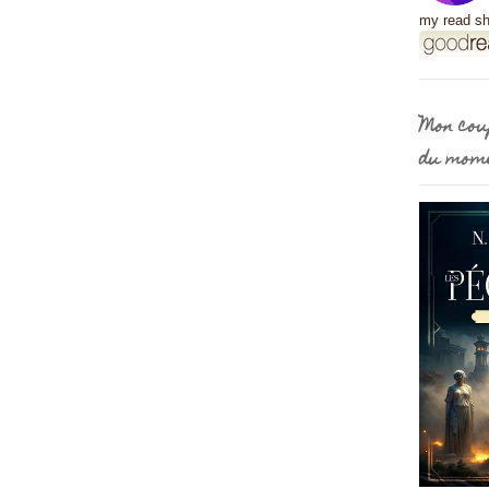
my read sh
Mon cou
du mom