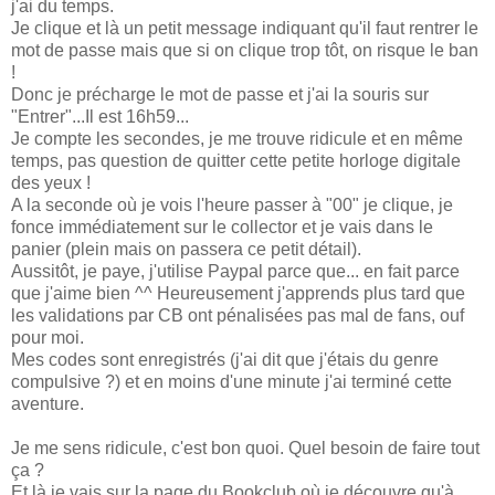
j'ai du temps.
Je clique et là un petit message indiquant qu'il faut rentrer le
mot de passe mais que si on clique trop tôt, on risque le ban
!
Donc je précharge le mot de passe et j'ai la souris sur
"Entrer"...Il est 16h59...
Je compte les secondes, je me trouve ridicule et en même
temps, pas question de quitter cette petite horloge digitale
des yeux !
A la seconde où je vois l'heure passer à "00" je clique, je
fonce immédiatement sur le collector et je vais dans le
panier (plein mais on passera ce petit détail).
Aussitôt, je paye, j'utilise Paypal parce que... en fait parce
que j'aime bien ^^ Heureusement j'apprends plus tard que
les validations par CB ont pénalisées pas mal de fans, ouf
pour moi.
Mes codes sont enregistrés (j'ai dit que j'étais du genre
compulsive ?) et en moins d'une minute j'ai terminé cette
aventure.
Je me sens ridicule, c'est bon quoi. Quel besoin de faire tout
ça ?
Et là je vais sur la page du Bookclub où je découvre qu'à