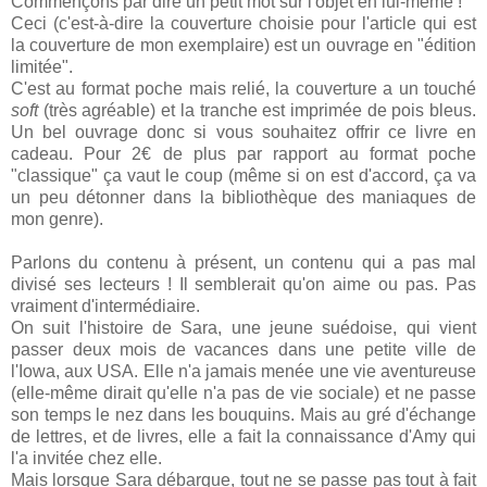
Commençons par dire un petit mot sur l'objet en lui-même !
Ceci (c'est-à-dire la couverture choisie pour l'article qui est
la couverture de mon exemplaire) est un ouvrage en "édition
limitée".
C'est au format poche mais relié, la couverture a un touché
soft
(très agréable) et la tranche est imprimée de pois bleus.
Un bel ouvrage donc si vous souhaitez offrir ce livre en
cadeau. Pour 2€ de plus par rapport au format poche
"classique" ça vaut le coup (même si on est d'accord, ça va
un peu détonner dans la bibliothèque des maniaques de
mon genre).
Parlons du contenu à présent, un contenu qui a pas mal
divisé ses lecteurs ! Il semblerait qu'on aime ou pas. Pas
vraiment d'intermédiaire.
On suit l'histoire de Sara, une jeune suédoise, qui vient
passer deux mois de vacances dans une petite ville de
l'Iowa, aux USA. Elle n'a jamais menée une vie aventureuse
(elle-même dirait qu'elle n'a pas de vie sociale) et ne passe
son temps le nez dans les bouquins. Mais au gré d'échange
de lettres, et de livres, elle a fait la connaissance d'Amy qui
l'a invitée chez elle.
Mais lorsque Sara débarque, tout ne se passe pas tout à fait