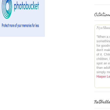
Citation
NyxShad
“When a 
somethin
for good
don't mak
of it. Chi
children,
spot an e
than adul
simply m
Harper L
NetGall