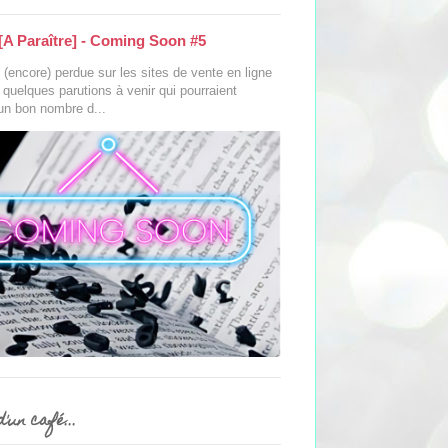
[A Paraître] - Coming Soon #5
(encore) perdue sur les sites de vente en ligne
s quelques parutions à venir qui pourraient
 un bon nombre d...
'un café...