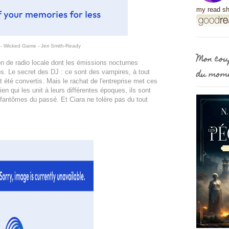
my read sh
- Wicked Game - Jeri Smith-Ready
Mon cou
n de radio locale dont les émissions nocturnes
du mom
s. Le secret des DJ : ce sont des vampires, à tout
t été convertis. Mais le rachat de l'entreprise met ces
ien qui les unit à leurs différentes époques, ils sont
antômes du passé. Et Ciara ne tolère pas du tout