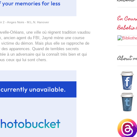
Babelio
En Cour
oir 2 - Anges Noirs - M.L.N. Hanover
Babelio
velle-Orléans, une ville où règnent tradition vaudou
ck, ancien agent du FBI, Jayné mène une course
e victime du démon. Mais plus elle se rapproche de
er des apparences. Quand de terribles secrets
ée à un adversaire qui la connaît très bien et qui
About 
tous ceux qui lui sont chers.