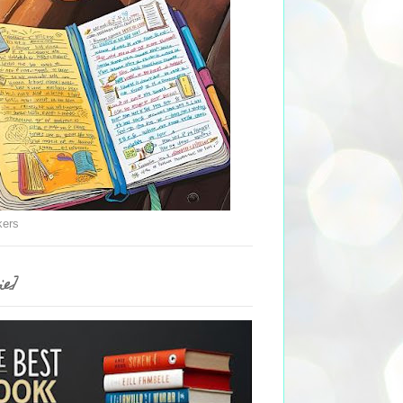
kers
ie]