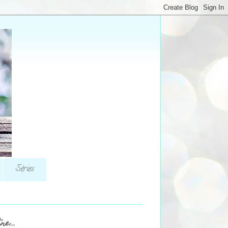
Séries
re...