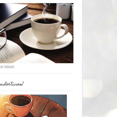
 et débats
es Lectures]