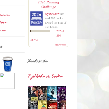
2026 Reading
Challenge
s sur
NyxShadow
has
read 202 books
.com
toward her goal of
250 books.
202 of
250
(80%)
view books
me
Goodreads
NyxShadow's books