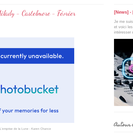
ilady - Castelmore - Février
[News] - 
Je me suis 
et voici le
intéresser
Autour d
L'emprise de la Lune - Karen Chance