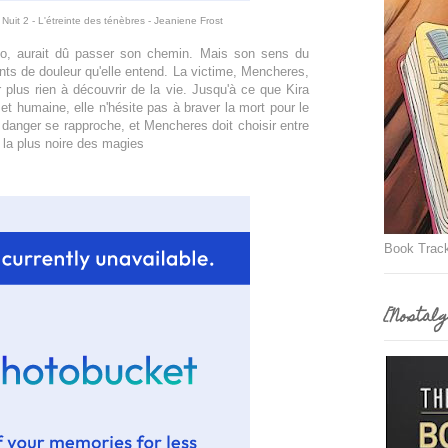
uit 2 - L'étreinte des ténèbres - Jeaniene Frost
ago, aurait dû passer son chemin. Mais son sens du
ents de douleur qu'elle entend. La victime, Mencheres,
 plus rien à découvrir de la vie. Jusqu'à ce que Kira
 et humaine, elle n'hésite pas à braver la mort pour le
e danger se rapproche, et Mencheres doit choisir entre
s la plus noire des magies
Book Trac
[Nostalg