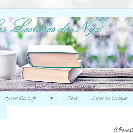
Autour d'un Café
♥
News
Listes des Critiques
A Paraît