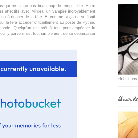
mps qui ne laisse pas beaucoup de temps libre. Entre
es affectifs avec Mircea, un vampire incroyablement
us où donner de la tête. Et comme si ça ne suffisait
 qui la fera accéder officiellement au poste de Pythie.
monde. Quelqu'un est prêt à tout pour empêcher la
 pour y parvenir est tout simplement de se débarrasser
Réflexions
[Suivi d