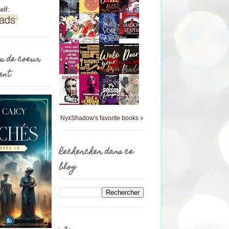
elf:
p de coeur
ent
NyxShadow's favorite books »
Rechercher dans ce
blog