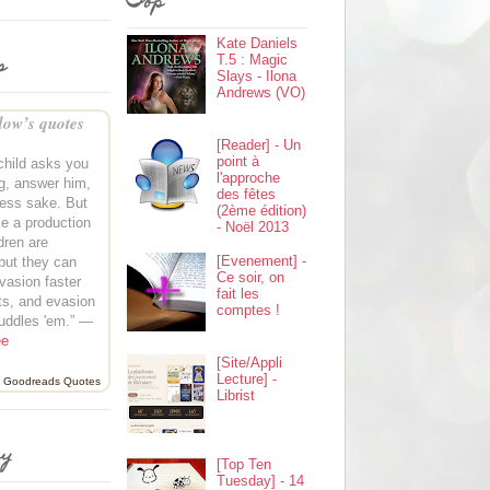
Top
Kate Daniels
s
T.5 : Magic
Slays - Ilona
Andrews (VO)
ow’s quotes
[Reader] - Un
point à
child asks you
l'approche
g, answer him,
des fêtes
ness sake. But
(2ème édition)
e a production
- Noël 2013
ldren are
[Evenement] -
 but they can
Ce soir, on
vasion faster
fait les
ts, and evasion
comptes !
uddles 'em.” —
ee
[Site/Appli
Lecture] -
Goodreads Quotes
Librist
ey
[Top Ten
Tuesday] - 14