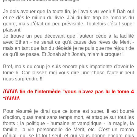
Je dois avouer que la toute fin, je l'avais vu venir !! Bah oui
et ce dès le milieu du livre. J'ai du lire trop de romans du
genre, mais c'était un peu prévisible. Toutefois c'était super
plaisant.
Je trouve un peu décevant que l'auteur cède à la facilité
avec Ethan - ne serait ce qu'à cause des rêves de Merit -
mais en tant que fan du décédé je ne puis que me réjouir de
ce qu'il se passe. Et Jonah ahh Jonah, miam à croquer !
Bref, mais du coup je suis encore plus impatiente d'avoir le
tome 6. Car laissez moi vous dire une chose l'auteur peut
nous surprendre !!
/!\/!\/!\
4
fin de l'intermède "vous n'avez pas lu le tome
/!\/!\/!\
"
Pour résumé je dirai que ce tome est super. Il est bourré
d'action, quasiment sans temps mort, et attaque sur tout les
fronts : la politique - humaine et vampirique - la magie, la
famille, la vie personnelle de Merit, etc. C'est un roman
génial, qui se lit tout seul, et qui vous donne encore plus