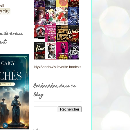
elf:
p de coeur
ent
NyxShadow's favorite books »
Rechercher dans ce
blog