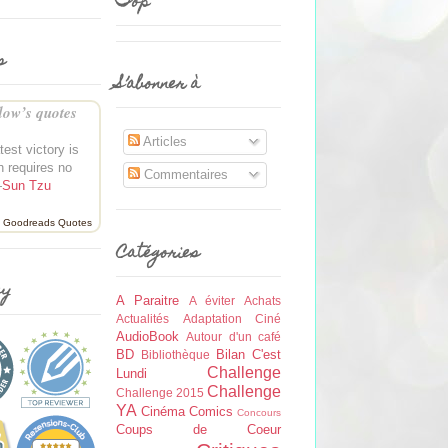
Top
s
S’abonner à
ow’s quotes
Articles
test victory is
h requires no
Commentaires
—
Sun Tzu
Goodreads Quotes
Catégories
ey
A Paraitre
A éviter
Achats
Actualités
Adaptation Ciné
AudioBook
Autour d'un café
BD
Bilan
C'est
Bibliothèque
Challenge
Lundi
Challenge
Challenge 2015
YA
Cinéma
Comics
Concours
Coups de Coeur