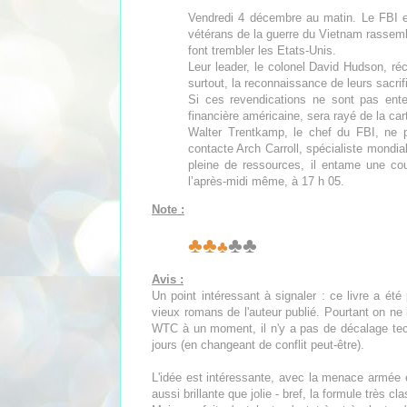
Vendredi 4 décembre au matin. Le FBI es
vétérans de la guerre du Vietnam rassem
font trembler les Etats-Unis.
Leur leader, le colonel David Hudson, ré
surtout, la reconnaissance de leurs sacrif
Si ces revendications ne sont pas ente
financière américaine, sera rayé de la car
Walter Trentkamp, le chef du FBI, ne p
contacte Arch Carroll, spécialiste mondial
pleine de ressources, il entame une co
l’après-midi même, à 17 h 05.
Note :
♣♣
♣♣
♣
Avis :
Un point intéressant à signaler : ce livre a été 
vieux romans de l'auteur publié. Pourtant on ne 
WTC à un moment, il n'y a pas de décalage techno
jours (en changeant de conflit peut-être).
L'idée est intéressante, avec la menace armée 
aussi brillante que jolie - bref, la formule très cl