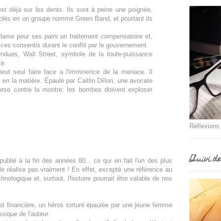
t déjà sur les dents. Ils sont à peine une poignée,
blés en un groupe nommé Green Band, et pourtant ils
clame pour ses pairs un traitement compensatoire et,
ices consentis durant le conflit par le gouvernement.
ndues, Wall Street, symbole de la toute-puissance
te.
eut seul faire face a l'imminence de la menace. Il
 en la matière. Épaulé par Caitlin Dillon, une avocate
urse contre la montre: les bombes doivent exploser
Réflexions
[Suivi d
publié à la fin des années 80... ce qui en fait l'un des plus
le réalise pas vraiment ! En effet, excepté une référence au
logique et, surtout, l'histoire pourrait être valable de nos
et financière, un héros torturé épaulée par une jeune femme
assique de l'auteur.