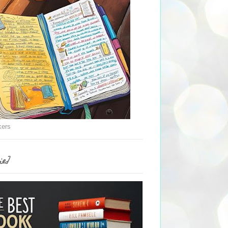
kers
ie]