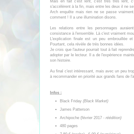
Mais en fait c'est lent, c'est très très lent,
s'accélèrent à la fin, mais entre les deux il ne 
Arch enquête mais rien ne se passe vraiment.
comment ! Il a une illumination disons.
Les relations entre les personnages auraie
consistance à l'ensemble. Là c'est vraiment mou
L'explication finale est un peu embrouillée et
Pourtant, cela révèle de très bonnes idées.
Je crois que l'auteur pourrait tout à fait repren
adopter par le lecteur. Il a de l'expérience maint
son histoire.
Au final c'est intéressant, mais avec un peu trop
à recommander en priorité aux grands fans de l'a
Infos :
Black Friday
(Black Market)
James Patterson
Archipoche (février 2017 -
réédition)
480 pages