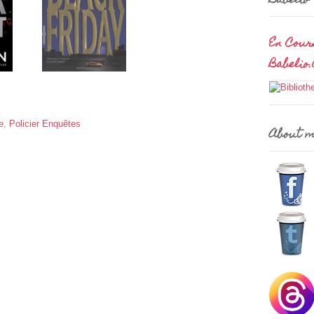
Babelio
En Cour
Babelio
e
,
Policier Enquêtes
About 