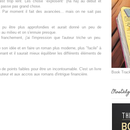
 c'est trop lent. Les chose "explosent" (ha ha) au début et
se passe pas grand chose.
 Par moment il fait des avancées... mais on ne sait pas
nt pu être plus approfondies et aurait donné un peu de
 au milieu et on s'ennuie presque.
 franchement, j'ai l'impression que l'auteur triche un peu.
dre son idée et en faire un roman plus moderne, plus "facile" à
enant et il saurait mieux équilibrer les différents éléments de
 de points faibles pour être un incontournable. C'est un livre
Book Trac
uteur et aux accros aux romans d'intrigue financière.
[Nostalg