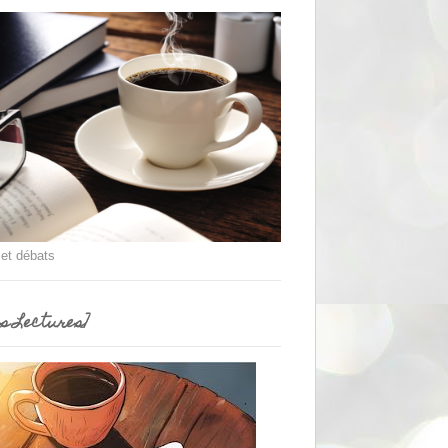
 et débats
es Lectures]