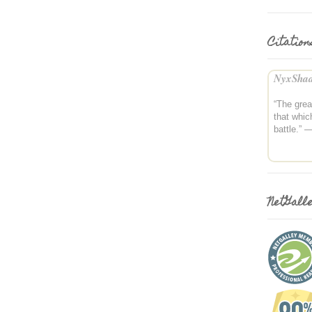
Citation
NyxShad
“The grea
that whic
battle.” 
NetGall