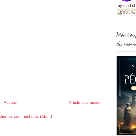
my read sh
Mon cou
du mom
Accueil
Article plus ancien
lier les commentaires (Atom)