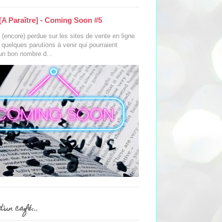
[A Paraître] - Coming Soon #5
(encore) perdue sur les sites de vente en ligne
s quelques parutions à venir qui pourraient
 un bon nombre d...
'un café...