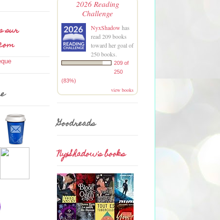
2026 Reading
Challenge
s sur
NyxShadow
has
read 209 books
.com
toward her goal of
250 books.
209 of
250
(83%)
view books
me
Goodreads
NyxShadow's books