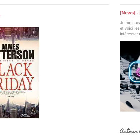
[News] - 
Je me suis 
et voici le
intéresser
Autour d