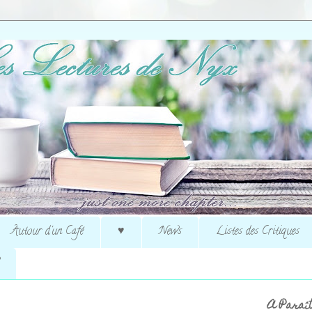
Autour d'un Café
♥
News
Listes des Critiques
A Paraît