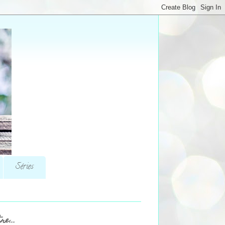
Séries
re...