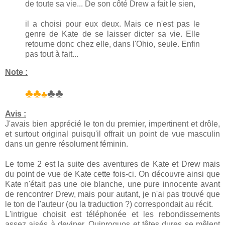
de toute sa vie... De son côté Drew a fait le sien,
il a choisi pour eux deux. Mais ce n'est pas le
genre de Kate de se laisser dicter sa vie. Elle
retourne donc chez elle, dans l'Ohio, seule. Enfin
pas tout à fait...
Note :
♣♣
♣♣
♣
Avis :
J'avais bien apprécié le ton du premier, impertinent et drôle,
et surtout original puisqu'il offrait un point de vue masculin
dans un genre résolument féminin.
Le tome 2 est la suite des aventures de Kate et Drew mais
du point de vue de Kate cette fois-ci. On découvre ainsi que
Kate n'était pas une oie blanche, une pure innocente avant
de rencontrer Drew, mais pour autant, je n'ai pas trouvé que
le ton de l'auteur (ou la traduction ?) correspondait au récit.
L'intrigue choisit est téléphonée et les rebondissements
assez aisés à deviner. Quiproquos et têtes dures se mêlent