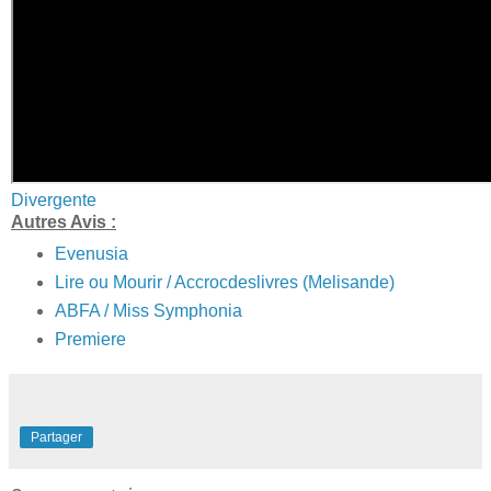
Divergente
Autres Avis :
Evenusia
Lire ou Mourir / Accrocdeslivres (Melisande)
ABFA / Miss Symphonia
Premiere
Partager