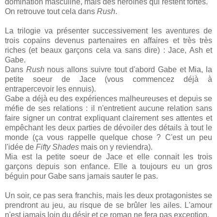
domination masculine, mais des héroïnes qui restent fortes.
On retrouve tout cela dans
Rush
.
La trilogie va présenter successivement les aventures de
trois copains devenus partenaires en affaires et très très
riches (et beaux garçons cela va sans dire) : Jace, Ash et
Gabe.
Dans
Rush
nous allons suivre tout d'abord Gabe et Mia, la
petite soeur de Jace (vous commencez déjà à
entrapercevoir les ennuis).
Gabe a déjà eu des expériences malheureuses et depuis se
méfie de ses relations : il n'entretient aucune relation sans
faire signer un contrat expliquant clairement ses attentes et
empêchant les deux parties de dévoiler des détails à tout le
monde (ça vous rappelle quelque chose ? C'est un peu
l'idée de
Fifty Shades
mais on y reviendra).
Mia est la petite soeur de Jace et elle connait les trois
garçons depuis son enfance. Elle a toujours eu un gros
béguin pour Gabe sans jamais sauter le pas.
Un soir, ce pas sera franchis, mais les deux protagonistes se
prendront au jeu, au risque de se brûler les ailes. L'amour
n'est jamais loin du désir et ce roman ne fera pas exception.