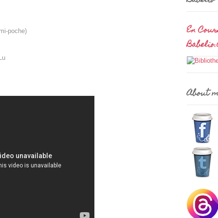
Babelio
En Cour
mi-poche)
Babelio
Lu
About 