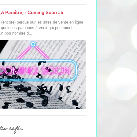
[A Paraître] - Coming Soon #5
(encore) perdue sur les sites de vente en ligne
s quelques parutions à venir qui pourraient
 un bon nombre d...
'un café...