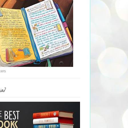
kers
ie]