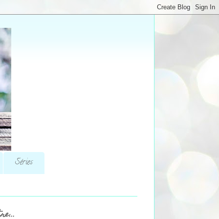
Séries
re...