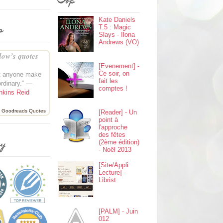
Top
Kate Daniels
s
T.5 : Magic
Slays - Ilona
Andrews (VO)
ow’s quotes
[Evenement] -
Ce soir, on
et anyone make
fait les
ordinary.” —
comptes !
nkins Reid
Goodreads Quotes
[Reader] - Un
point à
l'approche
des fêtes
ey
(2ème édition)
- Noël 2013
[Site/Appli
Lecture] -
Librist
[PALM] - Juin
012