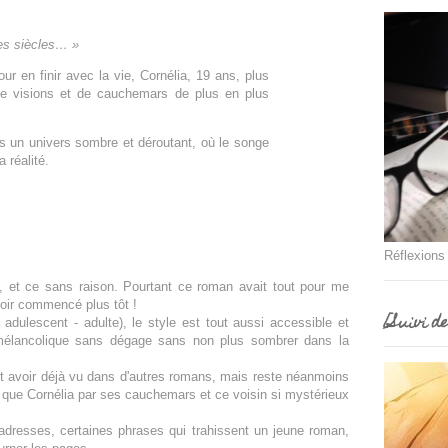
 les siècles… »
r en finir avec la vie, Cornélia, 19 ans, plus
e de visions et de cauchemars de plus en plus
ns un univers sombre et déroutant, où le songe
 réalité.
Réflexions
n, et ce sans raison. Pourtant ce roman avait tout pour me
voir commencé plus tôt !
[Suivi d
 adulescent - adulte), le style est tout aussi accessible et
 mélancolique sans dégage sans non plus sombrer dans la
ut avoir déjà vu dans d'autres romans, mais reste néanmoins
ué que Cornélia par ses cauchemars et ce voisin si mystérieux
adresses, certaines phrases qui trahissent un jeune roman,