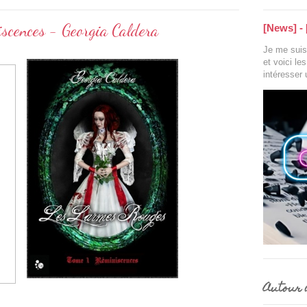
scences - Georgia Caldera
[News] - 
Je me suis 
et voici le
intéresser
Autour d