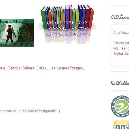
Citation
NyxShad
“Never l
you feel 
Taylor Je
que
,
Georgia Caldera
,
J'ai Lu
,
Les Larmes Rouges
,
NetGall
uverture et le résumé m'intriguent!! :)