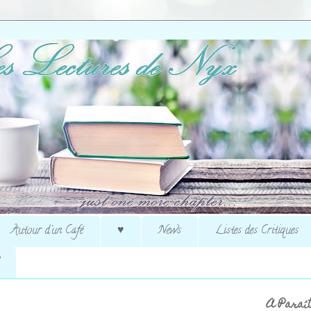
Autour d'un Café
♥
News
Listes des Critiques
A Paraît