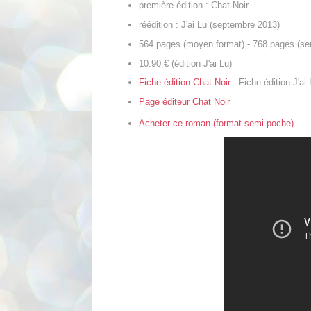
première édition : Chat Noir
réédition : J'ai Lu (septembre 2013)
564 pages (moyen format) - 768 pages (se
10.90 € (édition J'ai Lu)
Fiche édition Chat Noir
- Fiche édition J'ai 
Page éditeur Chat Noir
Acheter ce roman (format semi-poche)