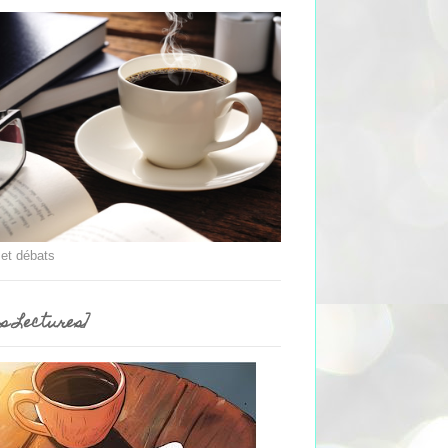
 et débats
es Lectures]