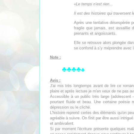
«Le temps n’est rien…
Il est des histoires qui traversent
Après une tentative désespérée pou
fragile que jamais, est assailli
prenants et angoissants.
Elle se retrouve alors plongée da
se confond à s’y méprendre avec la
Note :
♣♣♣♣
♣
Avis :
J'ai mis très longtemps avant de lire ce roma
plaire et après lecture je m'en veux de ne pas a
Accessible à un public très large (adolescent -
pourtant fluide et beau. Une certaine poésie
dépression ou le cliché.
L'histoire reprend certes des éléments qu'on pe
agréable à suivre. On finit par être aussi intrig
et ambivalent.
Si par moment l'écriture présente quelques mal