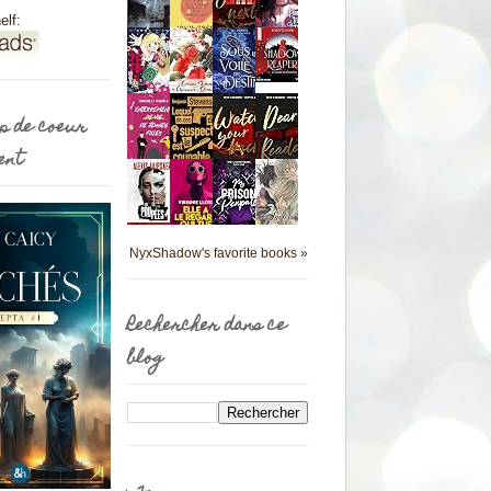
elf:
p de coeur
ent
NyxShadow's favorite books »
Rechercher dans ce
blog