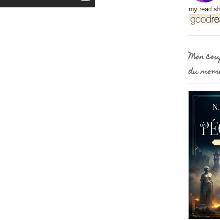
my read sh
Mon cou
du mom