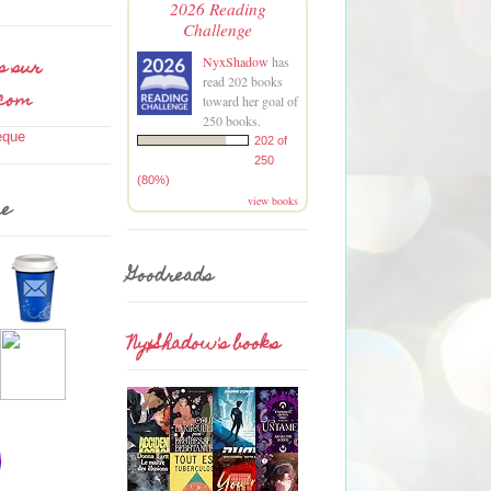
2026 Reading
Challenge
s sur
NyxShadow
has
read 202 books
.com
toward her goal of
250 books.
202 of
250
(80%)
view books
me
Goodreads
NyxShadow's books