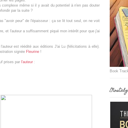
urner les pages.
us complexe même si il y avait du potentiel à n'en pas douter
ondir par la suite ?
s "avoir peur" de l'épaisseur : ça se lit tout seul, on ne voit
re, et l'auteur a suffisamment piqué mon intérêt pour que j'ai
'auteur est réédité aux éditions J'ai Lu (félicitations à elle).
ustration signée
Fleurine
!
uf prises par
l'auteur
:
Book Trac
[Nostalg