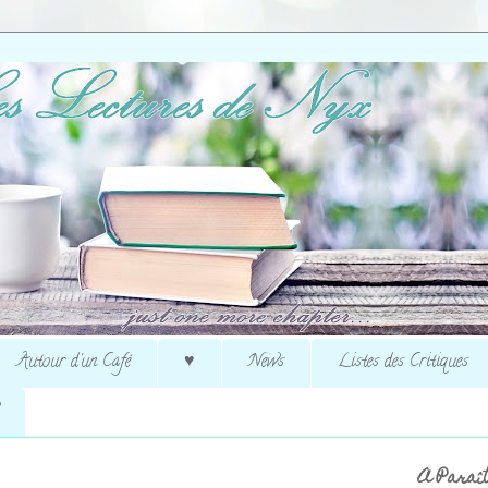
Autour d'un Café
♥
News
Listes des Critiques
A Paraît