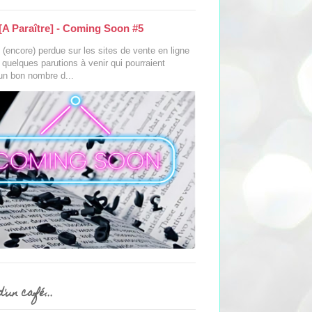
[A Paraître] - Coming Soon #5
(encore) perdue sur les sites de vente en ligne
s quelques parutions à venir qui pourraient
 un bon nombre d...
'un café...