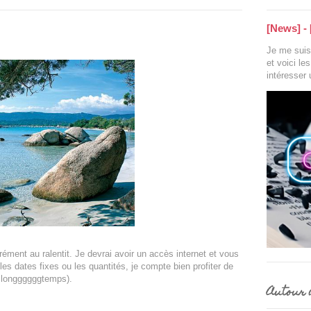
[News] - 
Je me suis 
et voici le
intéresser
rément au ralentit. Je devrai avoir un accès internet et vous
es dates fixes ou les quantités, je compte bien profiter de
s longgggggtemps).
Autour d