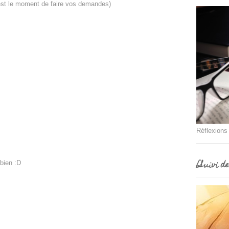
c'est le moment de faire vos demandes)
Réflexions
[Suivi d
bien :D