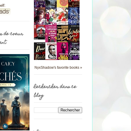
elf:
p de coeur
ent
NyxShadow's favorite books »
Rechercher dans ce
blog