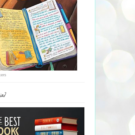
kers
ie]