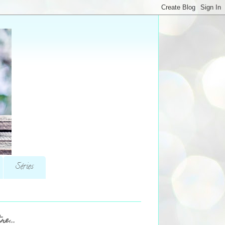
Séries
re...