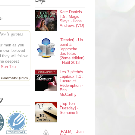
Top
Kate Daniels
s
T.5 : Magic
Slays - Ilona
Andrews (VO)
ow’s quotes
[Reader] - Un
point à
our men as you
l'approche
ur own beloved
des fêtes
 they will follow
(2ème édition)
the deepest
- Noël 2013
—
Sun Tzu
Les 7 péchés
capitaux T.1 :
Goodreads Quotes
Luxure et
Rédemption -
Erin
McCarthy
ey
[Top Ten
Tuesday] -
Semaine 8
[PALM] - Juin