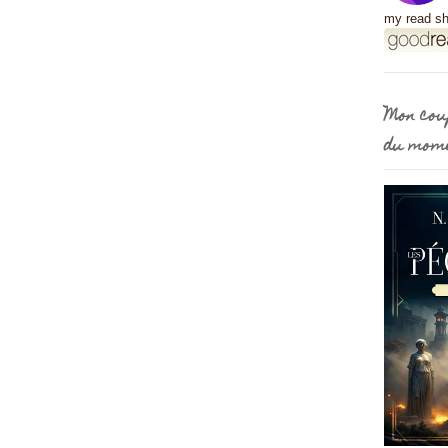
my read sh
Mon cou
du mom