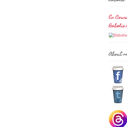
Babelio
En Cour
Babelio
About 