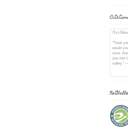
Citation
NyxShad
“Treat y
would yo
sons. And
you into 
valley.” 
NetGall