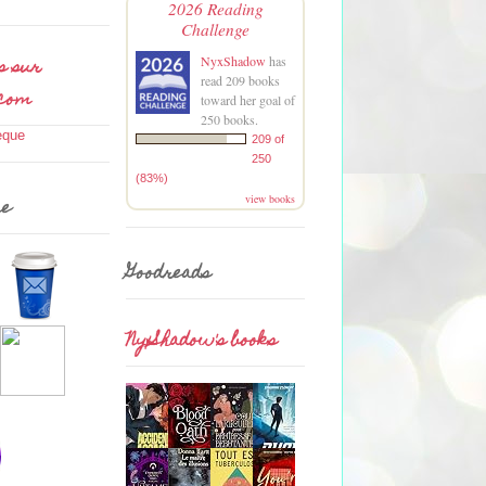
2026 Reading
Challenge
s sur
NyxShadow
has
read 209 books
.com
toward her goal of
250 books.
209 of
250
(83%)
view books
me
Goodreads
NyxShadow's books