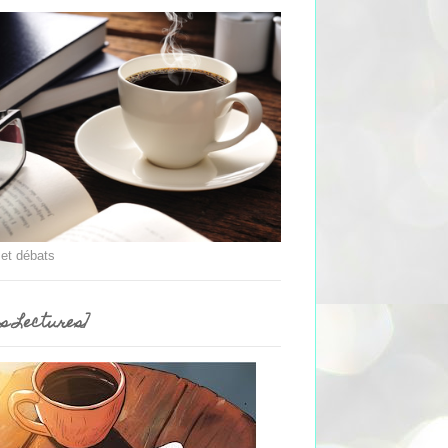
 et débats
es Lectures]