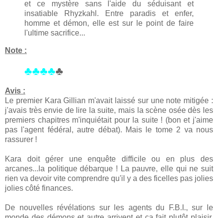
et ce mystère sans l'aide du séduisant et
insatiable Rhyzkahl. Entre paradis et enfer,
homme et démon, elle est sur le point de faire
l'ultime sacrifice...
Note :
♣♣♣♣
♣
Avis :
Le premier Kara Gillian m'avait laissé sur une note mitigée :
j'avais très envie de lire la suite, mais la scène osée dès les
premiers chapitres m'inquiétait pour la suite ! (bon et j'aime
pas l'agent fédéral, autre débat). Mais le tome 2 va nous
rassurer !
Kara doit gérer une enquête difficile ou en plus des
arcanes...la politique débarque ! La pauvre, elle qui ne suit
rien va devoir vite comprendre qu'il y a des ficelles pas jolies
jolies côté finances.
De nouvelles révélations sur les agents du F.B.I., sur le
monde des démons et autre arrivent et ça fait plutôt plaisir.