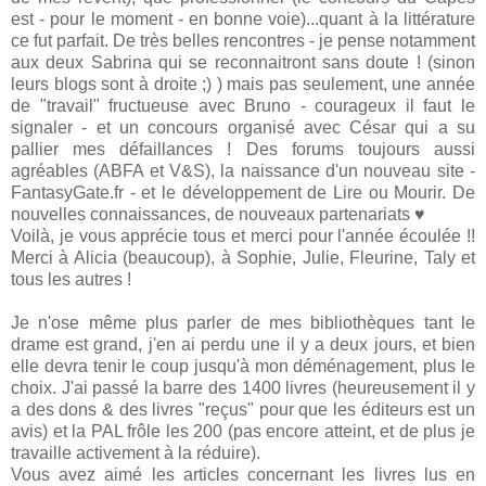
est - pour le moment - en bonne voie)...quant à la littérature
ce fut parfait. De très belles rencontres - je pense notamment
aux deux Sabrina qui se reconnaitront sans doute ! (sinon
leurs blogs sont à droite ;) ) mais pas seulement, une année
de "travail" fructueuse avec Bruno - courageux il faut le
signaler - et un concours organisé avec César qui a su
pallier mes défaillances ! Des forums toujours aussi
agréables (ABFA et V&S), la naissance d'un nouveau site -
FantasyGate.fr - et le développement de Lire ou Mourir. De
nouvelles connaissances, de nouveaux partenariats ♥
Voilà, je vous apprécie tous et merci pour l'année écoulée !!
Merci à Alicia (beaucoup), à Sophie, Julie, Fleurine, Taly et
tous les autres !
Je n'ose même plus parler de mes bibliothèques tant le
drame est grand, j'en ai perdu une il y a deux jours, et bien
elle devra tenir le coup jusqu'à mon déménagement, plus le
choix. J'ai passé la barre des 1400 livres (heureusement il y
a des dons & des livres "reçus" pour que les éditeurs est un
avis) et la PAL frôle les 200 (pas encore atteint, et de plus je
travaille activement à la réduire).
Vous avez aimé les articles concernant les livres lus en