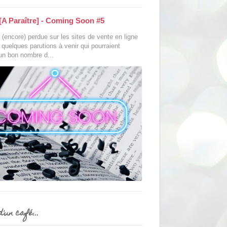
[A Paraître] - Coming Soon #5
(encore) perdue sur les sites de vente en ligne
s quelques parutions à venir qui pourraient
 un bon nombre d...
'un café...