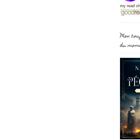
my read sh
Mon cou
du mom