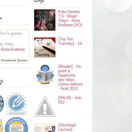
Top
Kate Daniels
s
T.5 : Magic
Slays - Ilona
Andrews (VO)
ow’s quotes
[Top Ten
Tuesday] - 14
ty, Kitty,
—
Ilona Andrews
Goodreads Quotes
[Reader] - Un
point à
l'approche
ey
des fêtes
(2ème édition)
- Noël 2013
[PALM] - Juin
012
[Site/Appli
Lecture] -