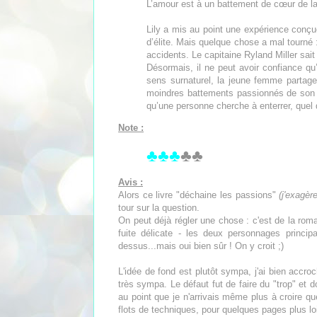
L’amour est à un battement de cœur de la
Lily a mis au point une expérience conçu
d’élite. Mais quelque chose a mal tourné
accidents. Le capitaine Ryland Miller sait 
Désormais, il ne peut avoir confiance q
sens surnaturel, la jeune femme partage
moindres battements passionnés de son 
qu’une personne cherche à enterrer, quel q
Note :
♣♣♣
♣♣
Avis :
Alors ce livre "déchaine les passions"
(j'exagèr
tour sur la question.
On peut déjà régler une chose : c'est de la roma
fuite délicate - les deux personnages princip
dessus...mais oui bien sûr ! On y croit ;)
L'idée de fond est plutôt sympa, j'ai bien accroc
très sympa. Le défaut fut de faire du "trop" e
au point que je n'arrivais même plus à croire qu
flots de techniques, pour quelques pages plus lo