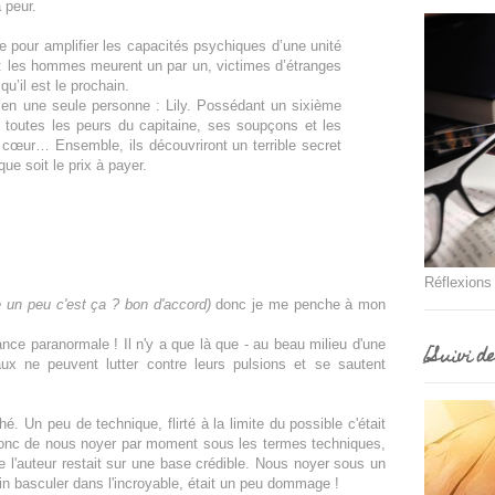
 peur.
e pour amplifier les capacités psychiques d’une unité
 : les hommes meurent un par un, victimes d’étranges
qu’il est le prochain.
u’en une seule personne : Lily. Possédant un sixième
 toutes les peurs du capitaine, ses soupçons et les
cœur… Ensemble, ils découvriront un terrible secret
ue soit le prix à payer.
Réflexions
e un peu c'est ça ? bon d'accord)
donc je me penche à mon
nce paranormale ! Il n'y a que là que - au beau milieu d'une
[Suivi d
aux ne peuvent lutter contre leurs pulsions et se sautent
hé. Un peu de technique, flirté à la limite du possible c'était
t donc de nous noyer par moment sous les termes techniques,
e l'auteur restait sur une base crédible. Nous noyer sous un
in basculer dans l'incroyable, était un peu dommage !