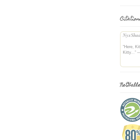
Citation
NyxShad
“Here, Kit
Kitty...” 
NetGall