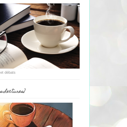
 et débats
es Lectures]