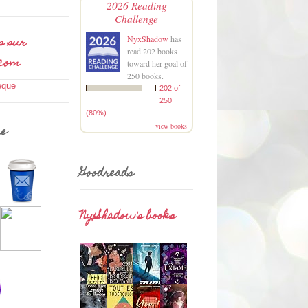
2026 Reading
Challenge
s sur
NyxShadow
has
read 202 books
.com
toward her goal of
250 books.
202 of
250
(80%)
view books
me
Goodreads
NyxShadow's books