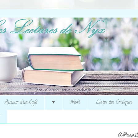
Autour d'un Café
♥
News
Listes des Critiques
A Paraît