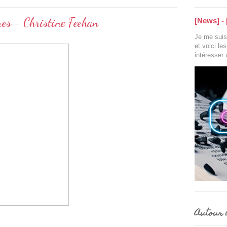
es - Christine Feehan
[News] - 
Je me suis 
et voici le
intéresser
Autour d