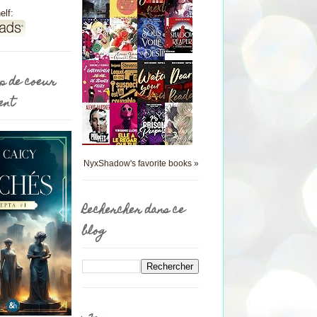
elf:
p de coeur
ent
NyxShadow's favorite books »
Rechercher dans ce
blog