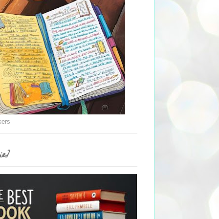
kers
ie]