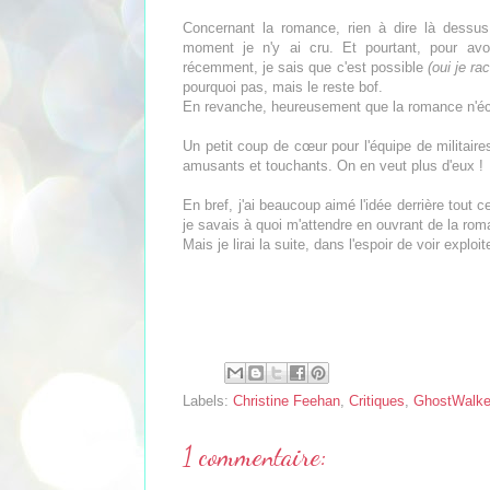
Concernant la romance, rien à dire là dessus,
moment je n'y ai cru. Et pourtant, pour av
récemment, je sais que c'est possible
(oui je ra
pourquoi pas, mais le reste bof.
En revanche, heureusement que la romance n'écli
Un petit coup de cœur pour l'équipe de militaire
amusants et touchants. On en veut plus d'eux !
En bref, j'ai beaucoup aimé l'idée derrière tout 
je savais à quoi m'attendre en ouvrant de la r
Mais je lirai la suite, dans l'espoir de voir exploi
Labels:
Christine Feehan
,
Critiques
,
GhostWalke
1 commentaire: