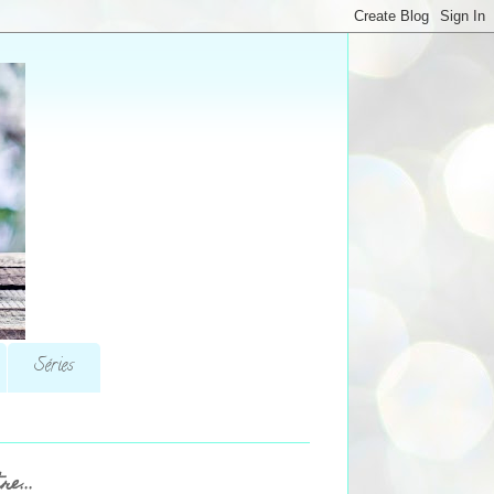
Séries
re...