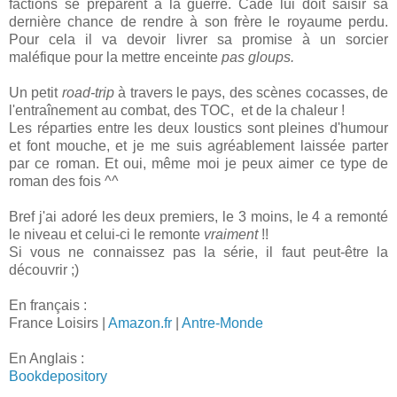
factions se préparent à la guerre. Cade lui doit saisir sa
dernière chance de rendre à son frère le royaume perdu.
Pour cela il va devoir livrer sa promise à un sorcier
maléfique pour la mettre enceinte
pas gloups.
Un petit
road-trip
à travers le pays, des scènes cocasses, de
l'entraînement au combat, des TOC,
et de la chaleur !
Les réparties entre les deux loustics sont pleines d'humour
et font mouche, et je me suis agréablement laissée parter
par ce roman. Et oui, même moi je peux aimer ce type de
roman des fois ^^
Bref j'ai adoré les deux premiers, le 3 moins, le 4 a remonté
le niveau et celui-ci le remonte
vraiment
!!
Si vous ne connaissez pas la série, il faut peut-être la
découvrir ;)
En français :
France Loisirs |
Amazon.fr
|
Antre-Monde
En Anglais :
Bookdepository