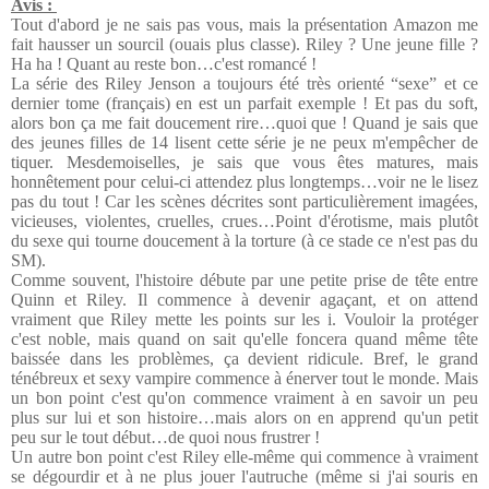
Avis :
Tout d'abord je ne sais pas vous, mais la présentation Amazon me
fait hausser un sourcil (ouais plus classe). Riley ? Une jeune fille ?
Ha ha ! Quant au reste bon…c'est romancé !
La série des Riley Jenson a toujours été très orienté “sexe” et ce
dernier tome (français) en est un parfait exemple ! Et pas du soft,
alors bon ça me fait doucement rire…quoi que ! Quand je sais que
des jeunes filles de 14 lisent cette série je ne peux m'empêcher de
tiquer. Mesdemoiselles, je sais que vous êtes matures, mais
honnêtement pour celui-ci attendez plus longtemps…voir ne le lisez
pas du tout ! Car les scènes décrites sont particulièrement imagées,
vicieuses, violentes, cruelles, crues…Point d'érotisme, mais plutôt
du sexe qui tourne doucement à la torture (à ce stade ce n'est pas du
SM).
Comme souvent, l'histoire débute par une petite prise de tête entre
Quinn et Riley. Il commence à devenir agaçant, et on attend
vraiment que Riley mette les points sur les i. Vouloir la protéger
c'est noble, mais quand on sait qu'elle foncera quand même tête
baissée dans les problèmes, ça devient ridicule. Bref, le grand
ténébreux et sexy vampire commence à énerver tout le monde. Mais
un bon point c'est qu'on commence vraiment à en savoir un peu
plus sur lui et son histoire…mais alors on en apprend qu'un petit
peu sur le tout début…de quoi nous frustrer !
Un autre bon point c'est Riley elle-même qui commence à vraiment
se dégourdir et à ne plus jouer l'autruche (même si j'ai souris en