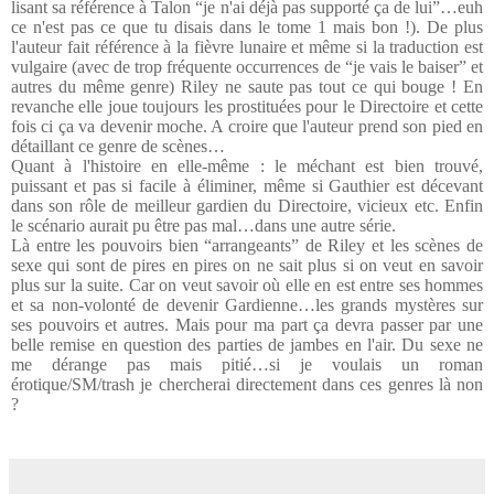
lisant sa référence à Talon “je n'ai déjà pas supporté ça de lui”…euh
ce n'est pas ce que tu disais dans le tome 1 mais bon !). De plus
l'auteur fait référence à la fièvre lunaire et même si la traduction est
vulgaire (avec de trop fréquente occurrences de “je vais le baiser” et
autres du même genre) Riley ne saute pas tout ce qui bouge ! En
revanche elle joue toujours les prostituées pour le Directoire et cette
fois ci ça va devenir moche. A croire que l'auteur prend son pied en
détaillant ce genre de scènes…
Quant à l'histoire en elle-même : le méchant est bien trouvé,
puissant et pas si facile à éliminer, même si Gauthier est décevant
dans son rôle de meilleur gardien du Directoire, vicieux etc. Enfin
le scénario aurait pu être pas mal…dans une autre série.
Là entre les pouvoirs bien “arrangeants” de Riley et les scènes de
sexe qui sont de pires en pires on ne sait plus si on veut en savoir
plus sur la suite. Car on veut savoir où elle en est entre ses hommes
et sa non-volonté de devenir Gardienne…les grands mystères sur
ses pouvoirs et autres. Mais pour ma part ça devra passer par une
belle remise en question des parties de jambes en l'air. Du sexe ne
me dérange pas mais pitié…si je voulais un roman
érotique/SM/trash je chercherai directement dans ces genres là non
?