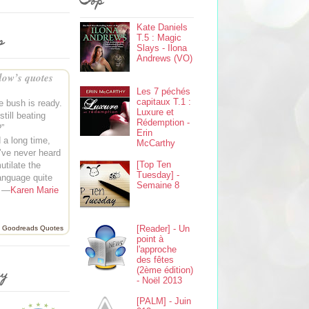
Top
Kate Daniels
s
T.5 : Magic
Slays - Ilona
Andrews (VO)
ow’s quotes
Les 7 péchés
capitaux T.1 :
e bush is ready.
Luxure et
till beating
Rédemption -
?”
Erin
d a long time,
McCarthy
I’ve never heard
[Top Ten
tilate the
Tuesday] -
anguage quite
Semaine 8
” —
Karen Marie
[Reader] - Un
Goodreads Quotes
point à
l'approche
des fêtes
(2ème édition)
ey
- Noël 2013
[PALM] - Juin