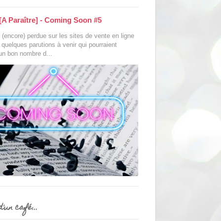
[A Paraître] - Coming Soon #5
(encore) perdue sur les sites de vente en ligne
s quelques parutions à venir qui pourraient
 un bon nombre d...
'un café...