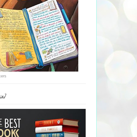
kers
ie]