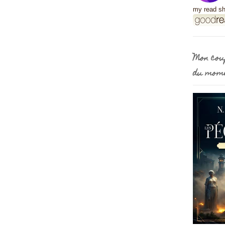
my read sh
Mon cou
du mom