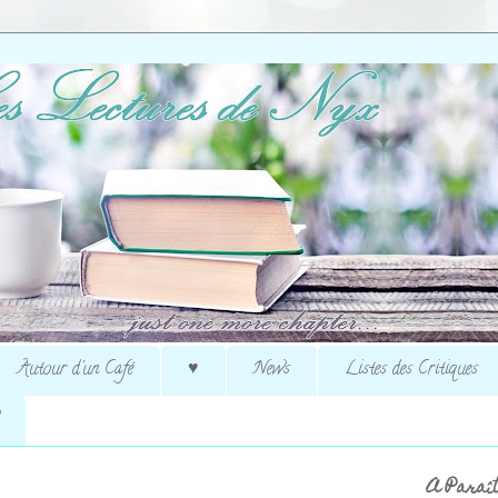
Autour d'un Café
♥
News
Listes des Critiques
A Paraît