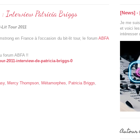
: Interview Patricia Briggs
[News] - 
Je me suis 
t-Lit Tour 2011
et voici le
intéresser
strong en France à l'occasion du bit-lit tour, le forum
ABFA
du forum ABFA !!
our-2011-interview-de-patricia-briggs-0
asy
,
Mercy Thompson
,
Métamorphes
,
Patricia Briggs
,
Autour d