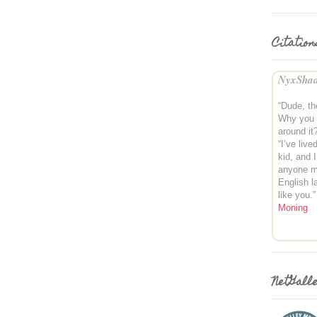
Citation
NyxShad
“Dude, th
Why you s
around it
“I’ve live
kid, and 
anyone mu
English l
like you.
Moning
NetGall