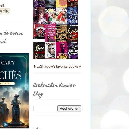
elf:
p de coeur
ent
NyxShadow's favorite books »
Rechercher dans ce
blog