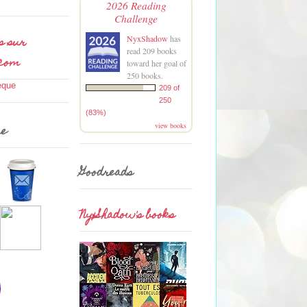
2026 Reading
Challenge
s sur
NyxShadow
has
read 209 books
.com
toward her goal of
250 books.
209 of
250
(83%)
view books
me
Goodreads
NyxShadow's books