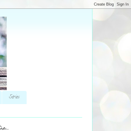
Séries
re...