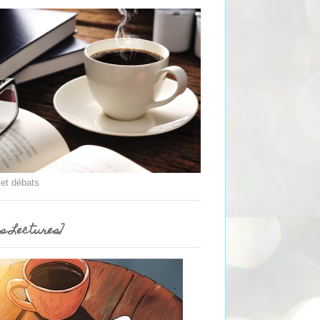
 et débats
es Lectures]