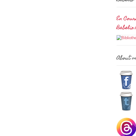
Babelio
En Cour
Babelio
About 