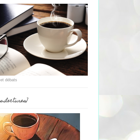
 et débats
es Lectures]