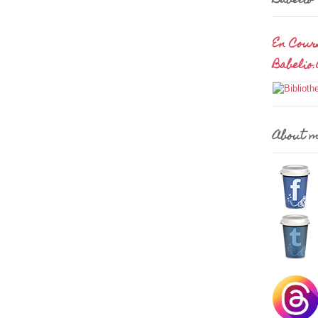
Babelio
En Cour
Babelio
About 