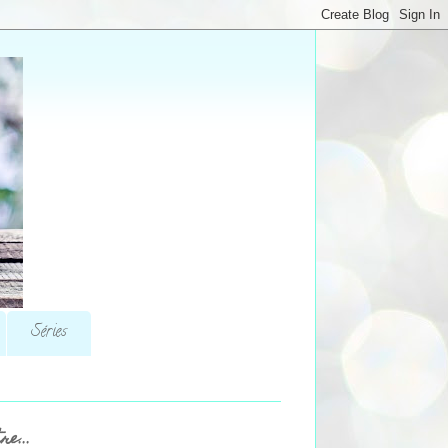
Séries
re...