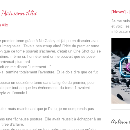
- Maiwenn Alix
[News] - 
Je me suis 
 Alix
et voici le
intéresser
le premier tome grâce à NetGalley et j'ai pu en discuter avec
res Imaginales. J'avais beaucoup aimé l'idée du premier tome
xion que ce tome pouvait s'achever, c'était un One Shot qui se
i-même, même si, honnêtement on ne pouvait que se poser
rriverait plus tard.
urit en me disant "justement..."
ois, termine totalement l'aventure. Et je dois dire que ce fut
propose un deuxième tome dans la lignée du premier, pour
nticiper tout ce que les événements du tome 1 avaient
pie ou l'ennuie !
uite, mais maintenant que je l'ai lu, je ne comprends pas
ans une fâcheuse posture. Elle avait réussit à échapper à un
Autour d
 tirée d'affaire.
canes du pouvoir sont un tout autre niveau que ce qu'elle