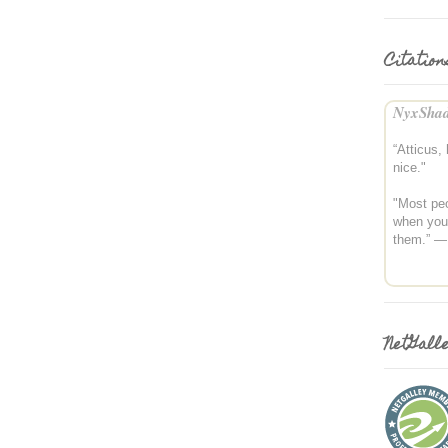
Citation
NyxShad
“Atticus,
nice."
"Most peo
when you 
them.” —
NetGall