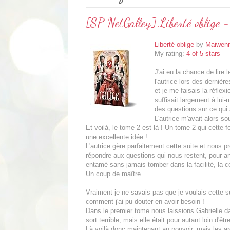
[SP NetGalley] Liberté oblige 
Liberté oblige
by
Maiwenn
My rating:
4 of 5 stars
J'ai eu la chance de lire 
l'autrice lors des derniè
et je me faisais la réfle
suffisait largement à lu
des questions sur ce qui a
L'autrice m'avait alors so
Et voilà, le tome 2 est là ! Un tome 2 qui cette f
une excellente idée !
L'autrice gère parfaitement cette suite et nous 
répondre aux questions qui nous restent, pour a
entamé sans jamais tomber dans la facilité, la co
Un coup de maître.
Vraiment je ne savais pas que je voulais cette s
comment j'ai pu douter en avoir besoin !
Dans le premier tome nous laissions Gabrielle d
sort terrible, mais elle était pour autant loin d'être
Là voilà donc maintenant au pouvoir, mais les ar