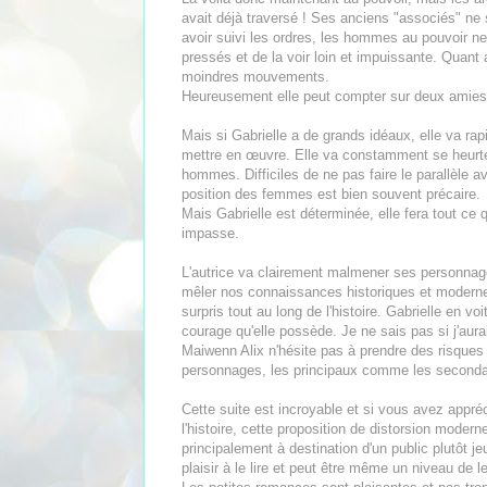
avait déjà traversé ! Ses anciens "associés" ne 
avoir suivi les ordres, les hommes au pouvoir n
pressés et de la voir loin et impuissante. Quant 
moindres mouvements.
Heureusement elle peut compter sur deux amies q
Mais si Gabrielle a de grands idéaux, elle va ra
mettre en œuvre. Elle va constamment se heurte
hommes. Difficiles de ne pas faire le parallèle av
position des femmes est bien souvent précaire.
Mais Gabrielle est déterminée, elle fera tout ce q
impasse.
L'autrice va clairement malmener ses personnages
mêler nos connaissances historiques et moderne
surpris tout au long de l'histoire. Gabrielle en 
courage qu'elle possède. Je ne sais pas si j'aurai
Maiwenn Alix n'hésite pas à prendre des risques p
personnages, les principaux comme les seconda
Cette suite est incroyable et si vous avez appré
l'histoire, cette proposition de distorsion modern
principalement à destination d'un public plutôt 
plaisir à le lire et peut être même un niveau de l