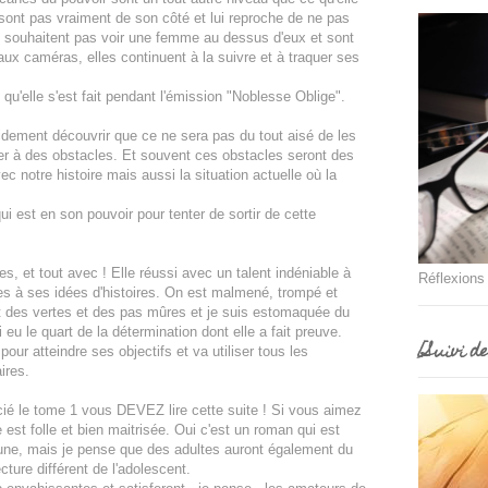
sont pas vraiment de son côté et lui reproche de ne pas
e souhaitent pas voir une femme au dessus d'eux et sont
aux caméras, elles continuent à la suivre et à traquer ses
u'elle s'est fait pendant l'émission "Noblesse Oblige".
pidement découvrir que ce ne sera pas du tout aisé de les
r à des obstacles. Et souvent ces obstacles seront des
ec notre histoire mais aussi la situation actuelle où la
ui est en son pouvoir pour tenter de sortir de cette
, et tout avec ! Elle réussi avec un talent indéniable à
Réflexions
s à ses idées d'histoires. On est malmené, trompé et
voit des vertes et des pas mûres et je suis estomaquée du
 eu le quart de la détermination dont elle a fait preuve.
[Suivi d
our atteindre ses objectifs et va utiliser tous les
ires.
cié le tome 1 vous DEVEZ lire cette suite ! Si vous aimez
e est folle et bien maitrisée. Oui c'est un roman qui est
jeune, mais je pense que des adultes auront également du
ecture différent de l'adolescent.