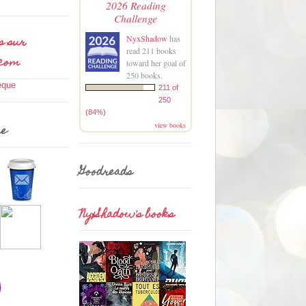
2026 Reading
Challenge
s sur
NyxShadow
has
read 211 books
.com
toward her goal of
250 books.
211 of
250
(84%)
view books
me
Goodreads
NyxShadow's books