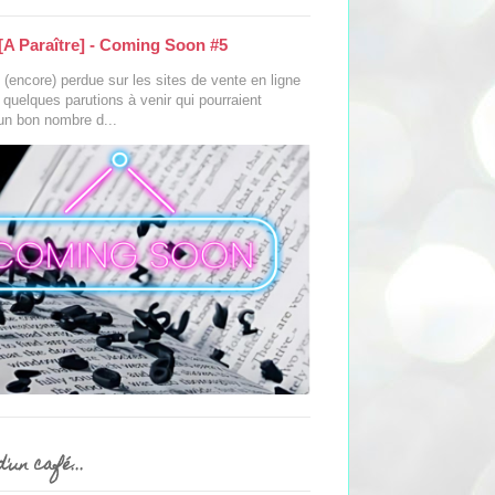
[A Paraître] - Coming Soon #5
(encore) perdue sur les sites de vente en ligne
s quelques parutions à venir qui pourraient
 un bon nombre d...
'un café...