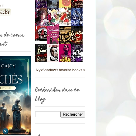
elf:
p de coeur
ent
NyxShadow's favorite books »
Rechercher dans ce
blog