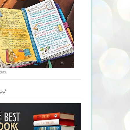
kers
ie]