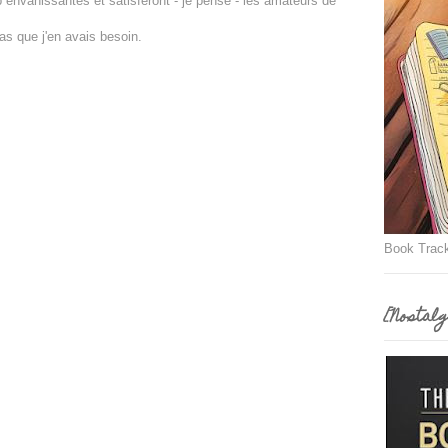
 envahissantes et satisferont - je pense - les amateurs de
as que j'en avais besoin.
Book Trac
[Nostalg