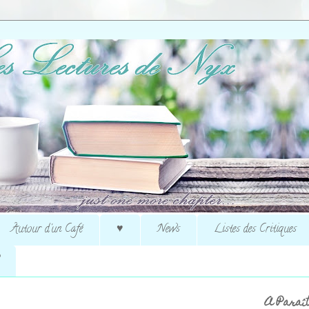
Autour d'un Café
♥
News
Listes des Critiques
A Paraît