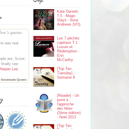
Top
Kate Daniels
s
T.5 : Magic
Slays - Ilona
Andrews (VO)
ow’s quotes
Les 7 péchés
capitaux T.1 :
 he was real
Luxure et
Rédemption -
Erin
ple are, Scout,
McCarthy
finally see
[Top Ten
Harper Lee
Tuesday] -
Semaine 8
Goodreads Quotes
[Reader] - Un
ey
point à
l'approche
des fêtes
(2ème édition)
- Noël 2013
[Top Ten