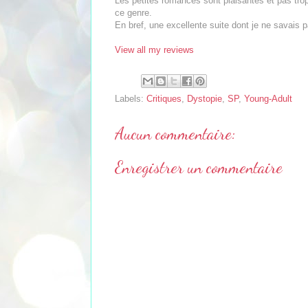
Les petites romances sont plaisantes et pas trop
ce genre.
En bref, une excellente suite dont je ne savais p
View all my reviews
Labels:
Critiques
,
Dystopie
,
SP
,
Young-Adult
Aucun commentaire:
Enregistrer un commentaire