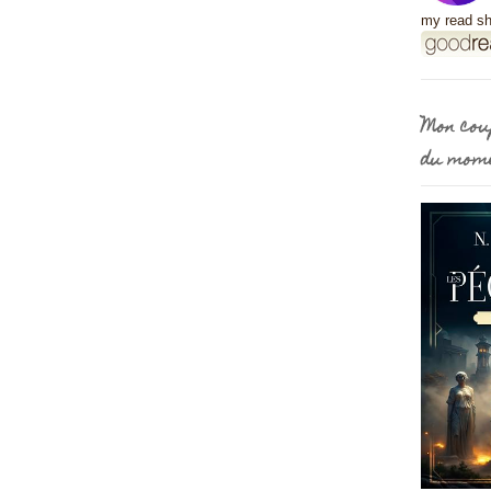
my read sh
Mon cou
du mom