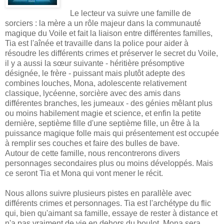
Le lecteur va suivre une famille de
sorciers : la mère a un rôle majeur dans la communauté
magique du Voile et fait la liaison entre différentes familles,
Tia est l'aînée et travaille dans la police pour aider à
résoudre les différents crimes et préserver le secret du Voile,
il y a aussi la sœur suivante - héritière présomptive
désignée, le frère - puissant mais plutôt adepte des
combines louches, Mona, adolescente relativement
classique, lycéenne, sorcière avec des amis dans
différentes branches, les jumeaux - des génies mêlant plus
ou moins habilement magie et science, et enfin la petite
dernière, septième fille d'une septième fille, un être à la
puissance magique folle mais qui présentement est occupée
à remplir ses couches et faire des bulles de bave.
Autour de cette famille, nous rencontrerons divers
personnages secondaires plus ou moins développés. Mais
ce seront Tia et Mona qui vont mener le récit.
Nous allons suivre plusieurs pistes en parallèle avec
différents crimes et personnages. Tia est l'archétype du flic
qui, bien qu'aimant sa famille, essaye de rester à distance et
n'a pas vraiment de vie en dehors du boulot. Mona sera