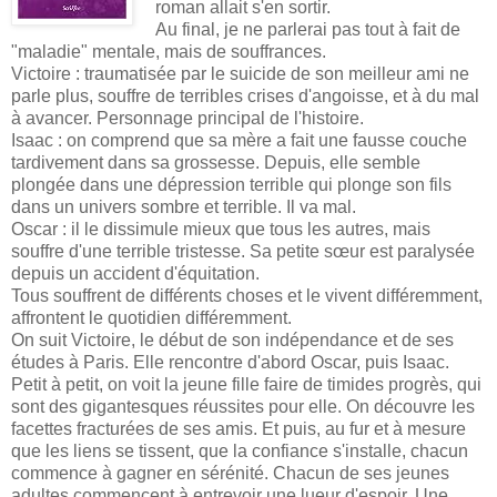
roman allait s'en sortir.
Au final, je ne parlerai pas tout à fait de
"maladie" mentale, mais de souffrances.
Victoire : traumatisée par le suicide de son meilleur ami ne
parle plus, souffre de terribles crises d'angoisse, et à du mal
à avancer. Personnage principal de l'histoire.
Isaac : on comprend que sa mère a fait une fausse couche
tardivement dans sa grossesse. Depuis, elle semble
plongée dans une dépression terrible qui plonge son fils
dans un univers sombre et terrible. Il va mal.
Oscar : il le dissimule mieux que tous les autres, mais
souffre d'une terrible tristesse. Sa petite sœur est paralysée
depuis un accident d'équitation.
Tous souffrent de différents choses et le vivent différemment,
affrontent le quotidien différemment.
On suit Victoire, le début de son indépendance et de ses
études à Paris. Elle rencontre d'abord Oscar, puis Isaac.
Petit à petit, on voit la jeune fille faire de timides progrès, qui
sont des gigantesques réussites pour elle. On découvre les
facettes fracturées de ses amis. Et puis, au fur et à mesure
que les liens se tissent, que la confiance s'installe, chacun
commence à gagner en sérénité. Chacun de ses jeunes
adultes commencent à entrevoir une lueur d'espoir. Une