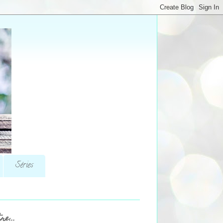
Séries
re...