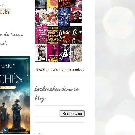
elf:
p de coeur
ent
NyxShadow's favorite books »
Rechercher dans ce
blog