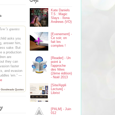
Top
Kate Daniels
s
T.5 : Magic
Slays - Ilona
Andrews (VO)
ow’s quotes
[Evenement] -
Ce soir, on
child asks you
fait les
g, answer him,
comptes !
ness sake. But
e a production
ldren are
[Reader] - Un
 but they can
point à
l'approche
vasion faster
des fêtes
ts, and evasion
(2ème édition)
uddles 'em.” —
- Noël 2013
ee
[Site/Appli
Lecture] -
Goodreads Quotes
Librist
ey
[PALM] - Juin
012