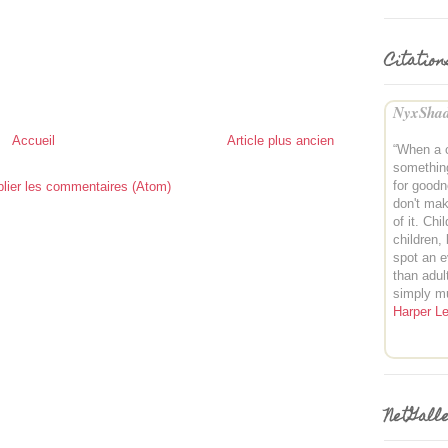
Citation
NyxShad
Accueil
Article plus ancien
“When a 
somethin
for good
lier les commentaires (Atom)
don't mak
of it. Chi
children,
spot an e
than adul
simply m
Harper L
NetGall