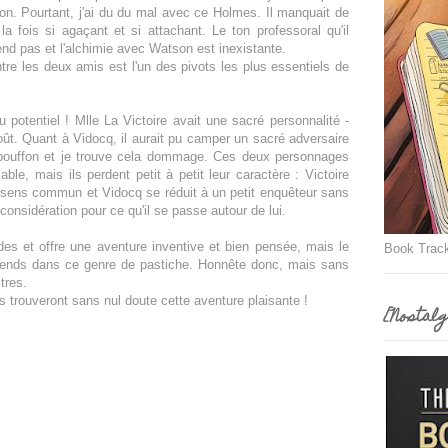
tion. Pourtant, j'ai du du mal avec ce Holmes. Il manquait de
a fois si agaçant et si attachant. Le ton professoral qu'il
d pas et l'alchimie avec Watson est inexistante.
tre les deux amis est l'un des pivots les plus essentiels de
 potentiel ! Mlle La Victoire avait une sacré personnalité -
oût. Quant à Vidocq, il aurait pu camper un sacré adversaire
de bouffon et je trouve cela dommage. Ces deux personnages
ble, mais ils perdent petit à petit leur caractère : Victoire
 sens commun et Vidocq se réduit à un petit enquêteur sans
 considération pour ce qu'il se passe autour de lui.
des et offre une aventure inventive et bien pensée, mais le
Book Trac
attends dans ce genre de pastiche. Honnête donc, mais sans
tres.
s trouveront sans nul doute cette aventure plaisante !
[Nostalg