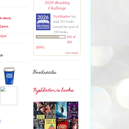
2026 Reading
Challenge
s sur
NyxShadow
has
read 202 books
.com
toward her goal of
250 books.
202 of
250
(80%)
view books
me
Goodreads
NyxShadow's books