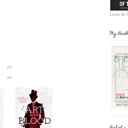
Livres de l
My Book
n/c
n/c