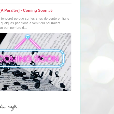
[A Paraître] - Coming Soon #5
(encore) perdue sur les sites de vente en ligne
s quelques parutions à venir qui pourraient
 un bon nombre d...
'un café...