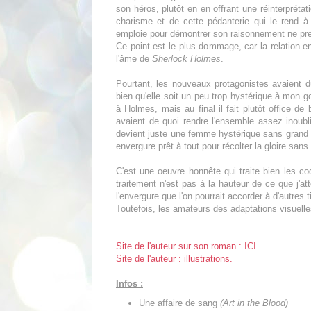
son héros, plutôt en en offrant une réinterpréta
charisme et de cette pédanterie qui le rend à l
emploie pour démontrer son raisonnement ne pren
Ce point est le plus dommage, car la relation en
l'âme de
Sherlock Holmes
.
Pourtant, les nouveaux protagonistes avaient du
bien qu'elle soit un peu trop hystérique à mon g
à Holmes, mais au final il fait plutôt office 
avaient de quoi rendre l'ensemble assez inoublia
devient juste une femme hystérique sans grand
envergure prêt à tout pour récolter la gloire sans
C'est une oeuvre honnête qui traite bien les co
traitement n'est pas à la hauteur de ce que j'
l'envergure que l'on pourrait accorder à d'autres ti
Toutefois, les amateurs des adaptations visuelle
Site de l'auteur sur son roman : ICI.
Site de l'auteur : illustrations.
Infos :
Une affaire de sang
(Art in the Blood)