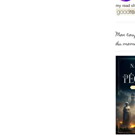
my read sh
Mon cou
du mom