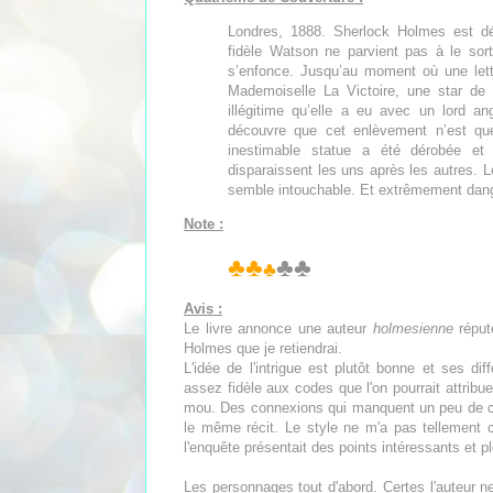
Londres, 1888. Sherlock Holmes est 
fidèle Watson ne parvient pas à le sort
s’enfonce. Jusqu’au moment où une lettr
Mademoiselle La Victoire, une star de 
illégitime qu’elle a eu avec un lord an
découvre que cet enlèvement n’est que 
inestimable statue a été dérobée e
disparaissent les uns après les autres.
semble intouchable. Et extrêmement da
Note :
♣♣
♣♣
♣
Avis :
Le livre annonce une auteur
holmesienne
réputé
Holmes que je retiendrai.
L'idée de l'intrigue est plutôt bonne et ses di
assez fidèle aux codes que l'on pourrait attribue
mou. Des connexions qui manquent un peu de co
le même récit. Le style ne m'a pas tellement 
l'enquête présentait des points intéressants et pl
Les personnages tout d'abord. Certes l'auteur 