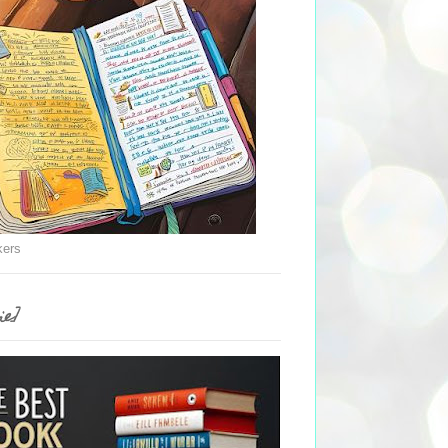
kers
ie]