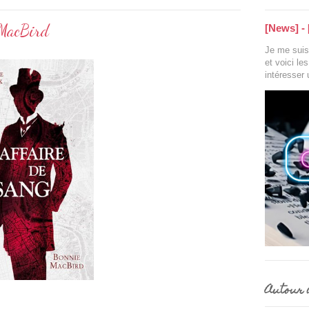
 MacBird
[News] - 
Je me suis 
et voici le
intéresser
Autour d