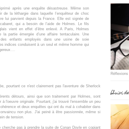
déprimé après une enquête désastreuse. Même son
ir de la léthargie dans laquelle l’enquêteur de choc
e lui parvient depuis la France. Elle est signée de
cabaret, qui a besoin de l’aide de Holmes. Le fils
glais vient en effet d’être enlevé. A Paris, Holmes
la partie émergée d’une affaire tentaculaire. Une
t des enfants employés dans une usine de soie
 Les indices conduisent à un seul et même homme qui
ngereux….
Réflexions
e, pourtant ce n'est clairement pas l'aventure de Sherlock
[Suivi d
fférents détours, ainsi que son traitement par Holmes, sont
r à l'oeuvre originale. Pourtant, j'ai trouvé l'ensemble un peu
hérence et deux enquêtes qui ont du mal à cohabiter dans
convaincu non plus. J'ai peiné à être passionnée, même si
ein de tension.
ne cherche pas à prendre la suite de Conan Doyle en copiant