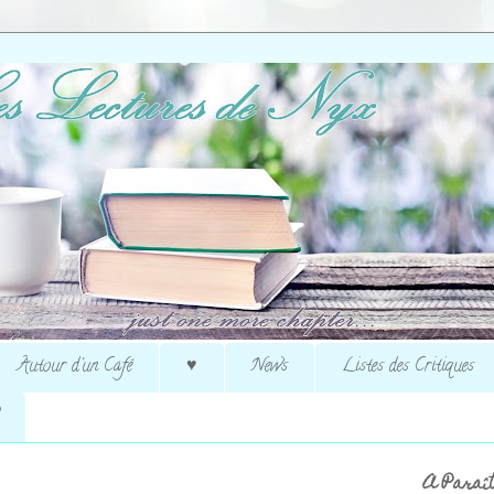
Autour d'un Café
♥
News
Listes des Critiques
A Paraît