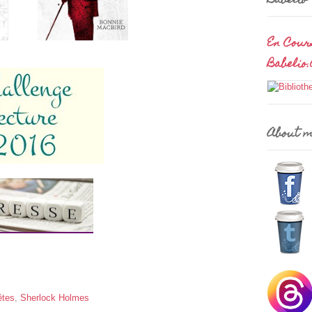
Babelio
En Cour
Babelio
About 
êtes
,
Sherlock Holmes