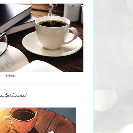
 et débats
es Lectures]