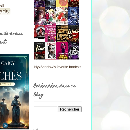
elf:
p de coeur
ent
NyxShadow's favorite books »
Rechercher dans ce
blog