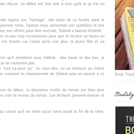
 peu déçue. Le début est très lent à mon goût et je n'ai eu
le rejette son "héritage", elle tente de se fondre dans le
 premier tome, l'auteur nous présentait son quotidien et ses
s ses efforts pour être normale, Séléné a baissé d'intérêt.
t un peu trop mystérieuse pour que le lecteur se fasse un
i me frustre car j'aurai aimé voir plus la jeune fille et sa
on qu'il entretient avec Séléné : des hauts et des bas, je
je ne cautionne pas.
re "tout ça pour ça". Je veux dire, on se retrouve au même
as vraiment le cheminement de Séléné pour en revenir à ce
Book Trac
ction du début, la deuxième moitié du roman est bien plus
[Nostalg
n cran le niveau du roman. Les lecteurs peuvent évoluer et
au savoir qu'il ne reste qu'un tome avant la fin de la série,