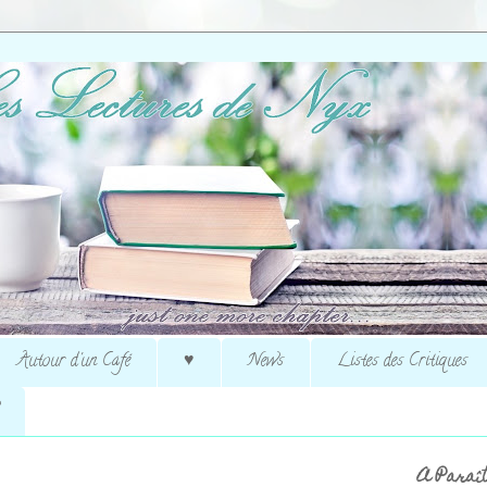
Autour d'un Café
♥
News
Listes des Critiques
A Paraît