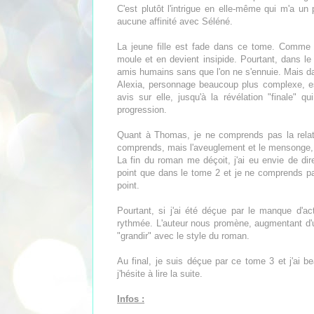
C'est plutôt l'intrigue en elle-même qui m'a un
aucune affinité avec Séléné.
La jeune fille est fade dans ce tome. Comme el
moule et en devient insipide. Pourtant, dans le
amis humains sans que l'on ne s'ennuie. Mais dan
Alexia, personnage beaucoup plus complexe, es
avis sur elle, jusqu'à la révélation "finale" qu
progression.
Quant à Thomas, je ne comprends pas la relati
comprends, mais l'aveuglement et le mensonge, 
La fin du roman me déçoit, j'ai eu envie de di
point que dans le tome 2 et je ne comprends p
point.
Pourtant, si j'ai été déçue par le manque d'a
rythmée. L'auteur nous promène, augmentant d'u
"grandir" avec le style du roman.
Au final, je suis déçue par ce tome 3 et j'ai be
j'hésite à lire la suite.
Infos :