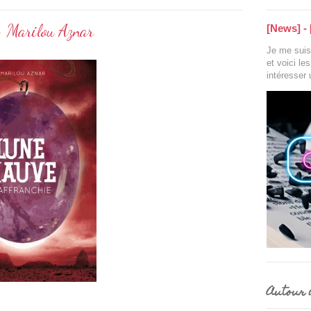
- Marilou Aznar
[News] - 
Je me suis 
et voici le
intéresser
Autour d