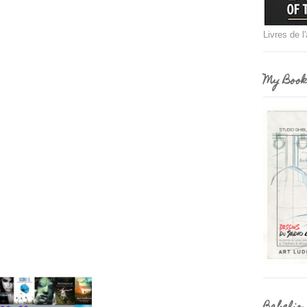
Livres de l
My Book