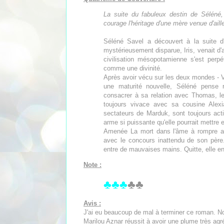
La suite du fabuleux destin de Séléné,
courage l'héritage d'une mère venue d'aille
Séléné Savel a découvert à la suite 
mystérieusement disparue, Iris, venait d'a
civilisation mésopotamienne s'est perpét
comme une divinité.
Après avoir vécu sur les deux mondes - Vir
une maturité nouvelle, Séléné pense
consacrer à sa relation avec Thomas, le
toujours vivace avec sa cousine Alex
sectateurs de Marduk, sont toujours acti
arme si puissante qu'elle pourrait mettre
Amenée La mort dans l'âme à rompre av
avec le concours inattendu de son père
entre de mauvaises mains. Quitte, elle en 
Note :
♣♣♣
♣♣
Avis :
J'ai eu beaucoup de mal à terminer ce roman. Non 
Marilou Aznar réussit à avoir une plume très agr