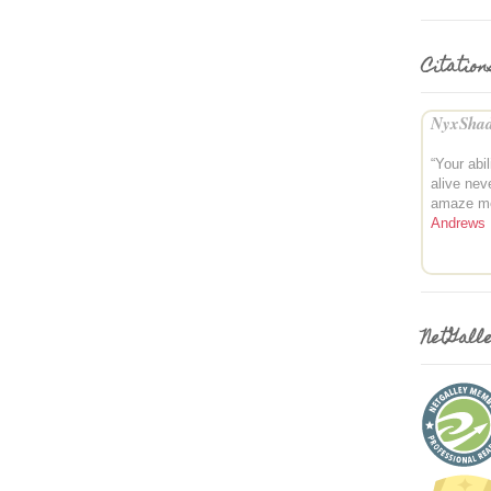
Citation
NyxShad
“Your abil
alive nev
amaze m
Andrews
NetGall