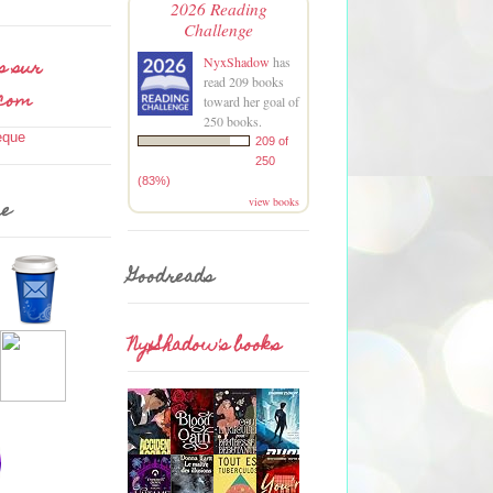
2026 Reading
Challenge
s sur
NyxShadow
has
read 209 books
.com
toward her goal of
250 books.
209 of
250
(83%)
view books
me
Goodreads
NyxShadow's books