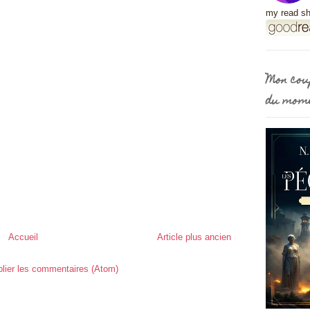
my read sh
Mon cou
du mom
Accueil
Article plus ancien
lier les commentaires (Atom)