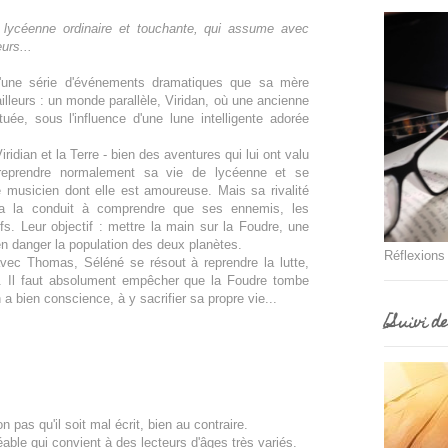
 lycéenne ordinaire et touchante, qui assume avec
urs...
d'une série d'événements dramatiques que sa mère
illeurs : un monde parallèle, Viridan, où une ancienne
uée, sous l'influence d'une lune intelligente adorée
idian et la Terre - bien des aventures qui lui ont valu
 reprendre normalement sa vie de lycéenne et se
 musicien dont elle est amoureuse. Mais sa rivalité
ia la conduit à comprendre que ses ennemis, les
fs. Leur objectif : mettre la main sur la Foudre, une
 en danger la population des deux planètes.
Réflexions
ec Thomas, Séléné se résout à reprendre la lutte,
. Il faut absolument empêcher que la Foudre tombe
a bien conscience, à y sacrifier sa propre vie...
[Suivi d
pas qu'il soit mal écrit, bien au contraire.
éable qui convient à des lecteurs d'âges très variés.