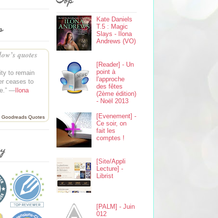
Top
Kate Daniels
s
T.5 : Magic
Slays - Ilona
Andrews (VO)
ow’s quotes
[Reader] - Un
point à
ity to remain
l'approche
er ceases to
des fêtes
e.” —
Ilona
(2ème édition)
- Noël 2013
[Evenement] -
Goodreads Quotes
Ce soir, on
fait les
comptes !
ey
[Site/Appli
Lecture] -
Librist
[PALM] - Juin
012