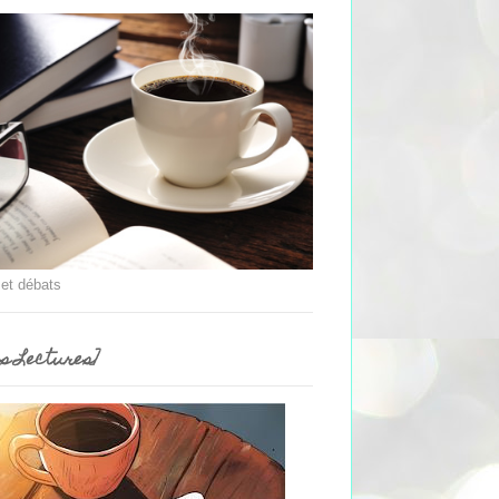
 et débats
es Lectures]