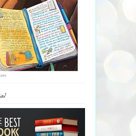
kers
ie]