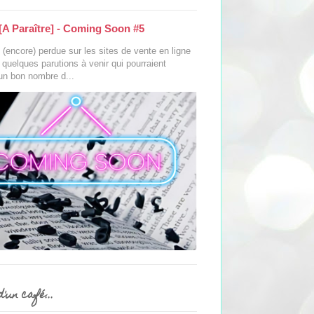
[A Paraître] - Coming Soon #5
(encore) perdue sur les sites de vente en ligne
s quelques parutions à venir qui pourraient
 un bon nombre d...
'un café...