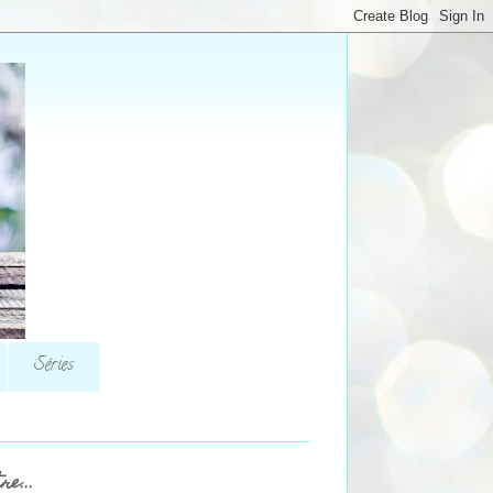
Séries
re...