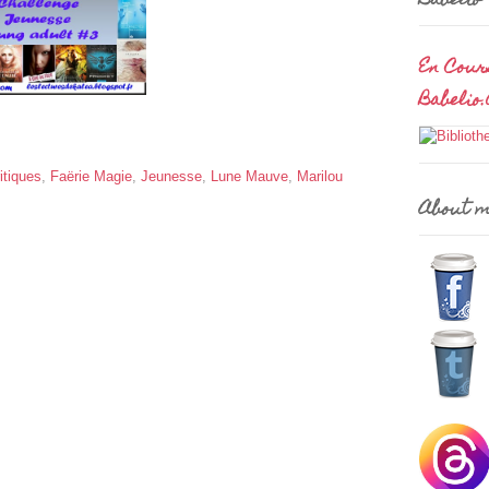
Babelio
En Cour
Babelio
itiques
,
Faërie Magie
,
Jeunesse
,
Lune Mauve
,
Marilou
About 