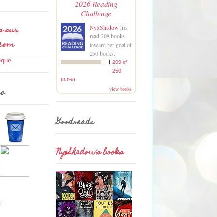
2026 Reading
Challenge
s sur
NyxShadow
has
read 209 books
.com
toward her goal of
250 books.
209 of
250
(83%)
view books
me
Goodreads
NyxShadow's books