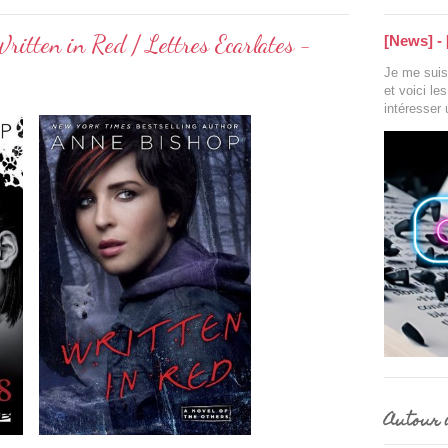
ritten in Red / Lettres Ecarlates -
[News] - 
Je me suis 
et voici le
intéresser
Autour d