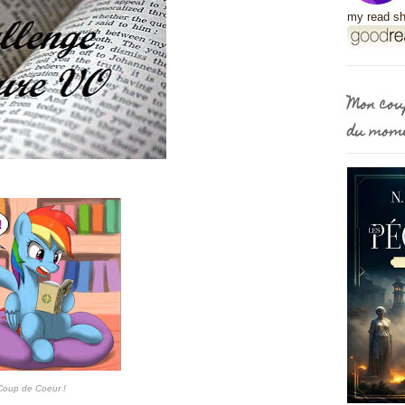
my read sh
Mon cou
du mom
Coup de Coeur !