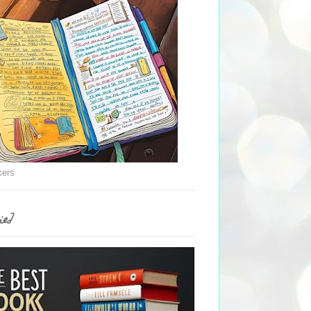
kers
ie]