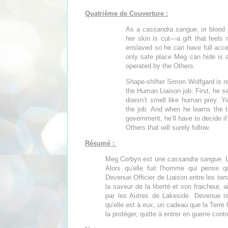
Quatrième de Couverture :
As a
cassandra sangue
, or blood
her skin is cut—a gift that feels
enslaved so he can have full acc
only safe place Meg can hide is 
operated by the Others.
Shape-shifter Simon Wolfgard is re
the Human Liaison job. First, he 
doesn’t smell like human prey. Ye
the job. And when he learns the 
government, he’ll have to decide i
Others that will surely follow.
Résumé :
Meg Corbyn est une
cassandra sangue
. 
Alors qu'elle fuit l'homme qui pense qu
Devenue Officier de Liaison entre les
ter
la saveur de la liberté et son fraicheur, 
par les Autres de Lakeside. Devenue ra
qu'elle est à eux, un cadeau que la Terre l
la protéger, quitte à entrer en guerre cont