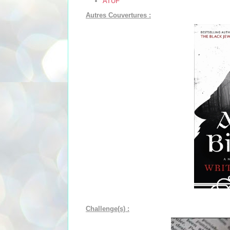
ATUF
Autres Couvertures :
Challenge(s) :