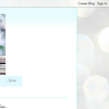
Séries
re...