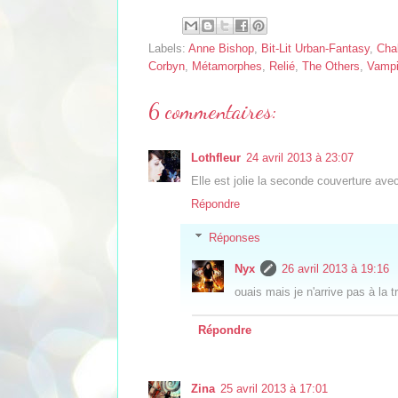
Labels:
Anne Bishop
,
Bit-Lit Urban-Fantasy
,
Cha
Corbyn
,
Métamorphes
,
Relié
,
The Others
,
Vampi
6 commentaires:
Lothfleur
24 avril 2013 à 23:07
Elle est jolie la seconde couverture avec
Répondre
Réponses
Nyx
26 avril 2013 à 19:16
ouais mais je n'arrive pas à l
Répondre
Zina
25 avril 2013 à 17:01