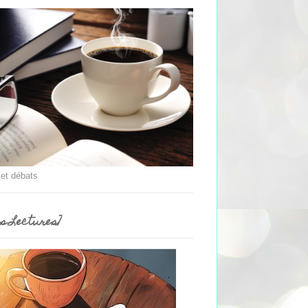
 et débats
es Lectures]