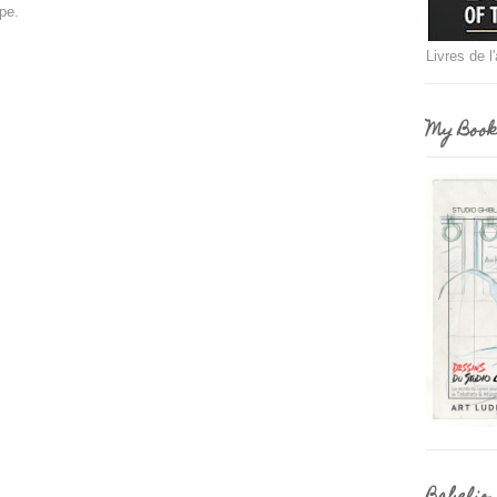
ype.
Livres de l
My Book