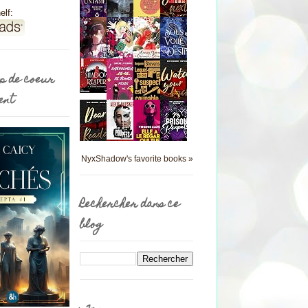
elf:
p de coeur
ent
NyxShadow's favorite books »
Rechercher dans ce
blog