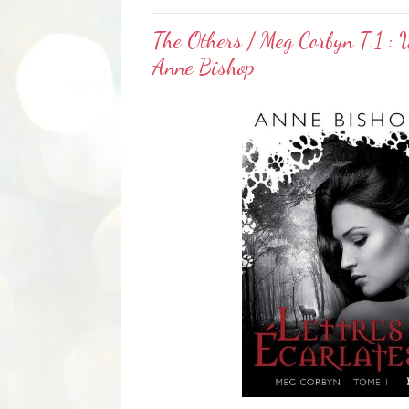
The Others / Meg Corbyn T.1 : W
Anne Bishop