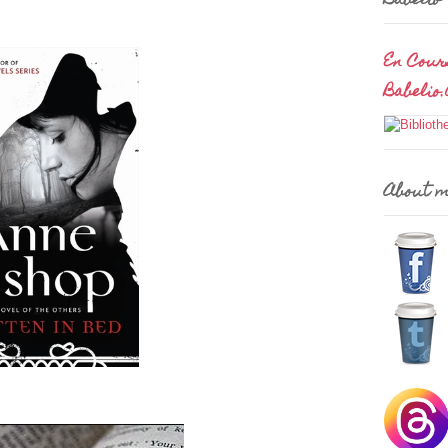
Babelio
En Cour
Babelio
About 