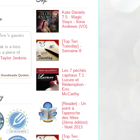
Top
Kate Daniels
s
T.5 : Magic
Slays - Ilona
Andrews (VO)
ow’s quotes
[Top Ten
Tuesday] -
ak is a loss.
Semaine 8
s a piece of
—
Taylor Jenkins
Les 7 péchés
capitaux T.1 :
Goodreads Quotes
Luxure et
Rédemption -
Erin
McCarthy
ey
[Reader] - Un
point à
l'approche
des fêtes
(2ème édition)
- Noël 2013
[Top Ten