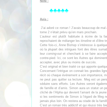
Note :
♣♣♣♣♣
Avis :
J’ai adoré ce roman ! J’avais beaucoup de mal à
tome 2 n’était prévu qu’en mars prochain.
L’auteur est plutôt habituée à écrire de la f
reprochaient de mélanger les
timeline
et d’être 
Cette fois-ci, Anne Bishop s’intéresse à quelqu
où la plupart des intrigues font des êtres surnat
leur
coming-out
et cherchant à se faire accepte
contre-pied. Ici, ce sont les Autres qui dominent
accepter, avec plus ou moins de succès.
C’est original et bien traité ce qui apporte quel
Concernant l’intrigue on connait les grandes lig
récit où chaque événement a son importance, mêm
ne peut pas quitter sa lecture. Meg est un per
séduire sans efforts. Les Autres seront égalem
de famille et d’amis. Simon aura un statut un 
cliché de l’Alpha qui devient l’amant de la jeune
si les sentiments de Simon à l’égard de Meg ne 
jamais plus loin. On restera au stade de la famil
C’est un roman très addictif et qui réussi très bi