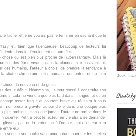
 le lâcher et je ne voulais pas le terminer en sachant que le
antasy et, bien que talentueuse, beaucoup de lecteurs lui
très lente dans le déroulement de son récit.
e chose qui est bien plus proche de l’
urban fantasy
. Mais là
urelles des êtres vivants dans la clandestinité ou ayant fait
r des humains, l’auteur a choisi de prendre la tendance à
 la chaîne alimentaire et les humains qui tentent de se faire
Book Trac
que chose de nouveau et de génial.
nes dès le début. Néanmoins, l’auteur réussi à construire son
[Nostalg
e si cela ne viendra que plus tard dans l’intrigue, et où on
sonnage assez fragile et pourtant brave qui réussira à nous
ent nombreux à graviter autour d’elle dans une optique plus
peu plus ambigus, sans que jamais l’auteur ne tombe dans le
 innocente. Petit à petit le lecteur en viendra à se demander
glissent pas de la protection à l’amour, mais l’auteur n’ira
le entre eux.
en à séduire son public sans pour autant jouer sur les ficelles