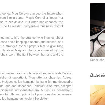
 prophet, Meg Corbyn can see the future when
 more like a curse. Meg’s Controller keeps her
ess to her visions. But when she escapes, the
at the Lakeside Courtyard—a business district
luctant to hire the stranger who inquires about
senses she’s keeping a secret, and second, she
t a stronger instinct propels him to give Meg
truth about Meg and that she’s wanted by the
f she’s worth the fight between humans and the
Réflexions
Lorsque son sang coule, elle a des visions de l'avenir.
[Suivi d
'elle lui appartient, Meg atterrira chez les Autres.
ra indigene
et les humains, la jeune femme découvrira
ainsi que son innocence, l'aideront à se faire accepter
pidement indispensable aux Autres, ils considèrent
eur fait. Ils sont prêt à tout pour la rendre heureuse et
re les humains qui veulent l'exploiter.