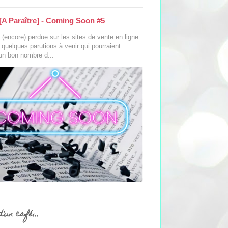
[A Paraître] - Coming Soon #5
(encore) perdue sur les sites de vente en ligne
s quelques parutions à venir qui pourraient
 un bon nombre d...
'un café...