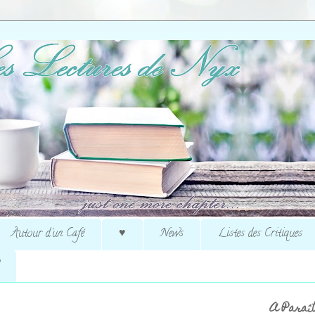
Autour d'un Café
♥
News
Listes des Critiques
A Paraît