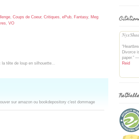
Citation
llenge
,
Coups de Coeur
,
Critiques
,
ePub
,
Fantasy
,
Meg
res
,
VO
NyxShad
“Heartbre
Divorce i
paper.” 
Reid
 la tête de loup en silhouette...
NetGall
a trouver sur amazon ou bookdepository c'est dommage