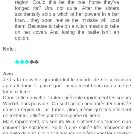
region. Could this be the true home they’ve
longed for? Um, not quite. After the sisters
accidentally strip a witch of her powers in a bar
brawl, they soon realize the mistake will cost
them. Because to take on a witch means to take
on her coven. And losing the battle isn’t an
option.
Note :
♣♣♣
♣♣
Avis :
Je lis la nouvelle qui introduit le monde de Cecy Robson
après le tome 1, parce que j'ai vraiment beaucoup aimé ce
fameux tome.
Dans cette nouvelle, l'auteur présente rapidement les soeurs
Wird et leurs pouvoirs. On suit l'action peu après leur arrivée
dans la région du lac Tahoe, alors même qu'elles décident
de rester ici, attirées par l'atmosphère du lieux.
Mais rapidement, les soeurs Wird s'attirent les foudres d'un
couvent de sorcières. Suite à une soirée très mouvementé
en boite de nuit, Celia sait que les sorcières vont leur tomber