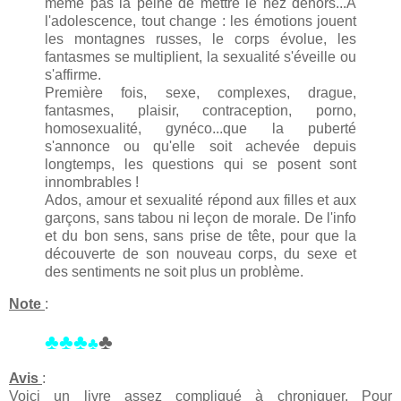
même pas la peine de mettre le nez dehors...A
l'adolescence, tout change : les émotions jouent
les montagnes russes, le corps évolue, les
fantasmes se multiplient, la sexualité s'éveille ou
s'affirme.
Première fois, sexe, complexes, drague,
fantasmes, plaisir, contraception, porno,
homosexualité, gynéco...que la puberté
s'annonce ou qu'elle soit achevée depuis
longtemps, les questions qui se posent sont
innombrables !
Ados, amour et sexualité répond aux filles et aux
garçons, sans tabou ni leçon de morale. De l'info
et du bon sens, sans prise de tête, pour que la
découverte de son nouveau corps, du sexe et
des sentiments ne soit plus un problème.
Note
:
♣♣♣
♣
♣
Avis
:
Voici un livre assez compliqué à chroniquer. Pour