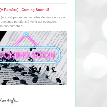
[A Paraître] - Coming Soon #5
(encore) perdue sur les sites de vente en ligne
s quelques parutions à venir qui pourraient
 un bon nombre d...
'un café...