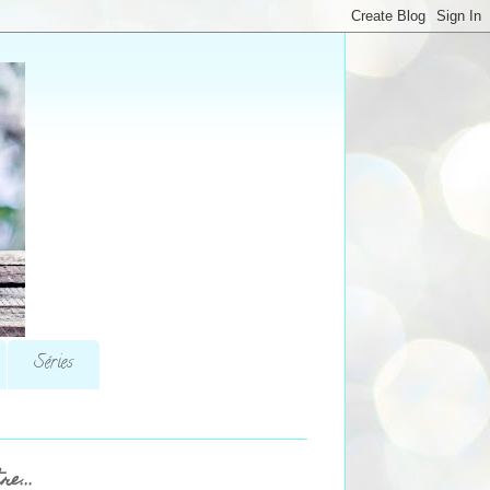
Séries
re...