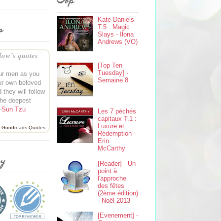
Top
Kate Daniels
s
T.5 : Magic
Slays - Ilona
Andrews (VO)
ow’s quotes
[Top Ten
Tuesday] -
our men as you
Semaine 8
ur own beloved
 they will follow
the deepest
—
Sun Tzu
Les 7 péchés
capitaux T.1 :
Luxure et
Goodreads Quotes
Rédemption -
Erin
McCarthy
ey
[Reader] - Un
point à
l'approche
des fêtes
(2ème édition)
- Noël 2013
[Evenement] -