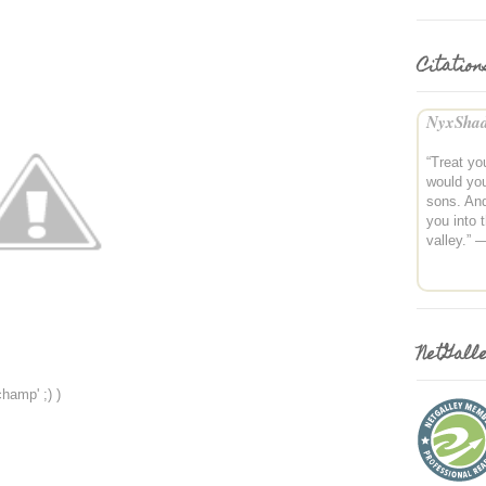
Citation
NyxShad
“Treat y
would yo
sons. And
you into 
valley.” 
NetGall
champ' ;) )