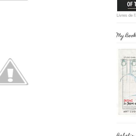
Livres de l
My Book