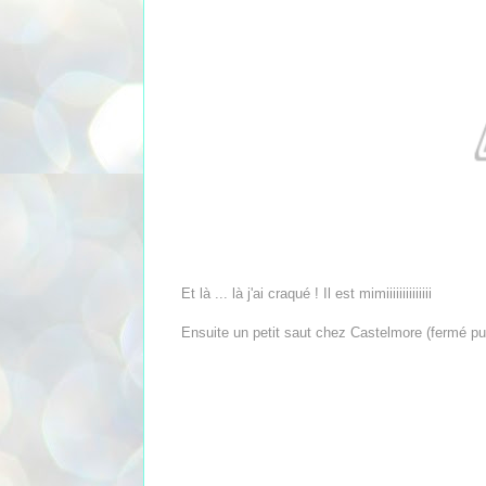
Et là ... là j'ai craqué ! Il est mimiiiiiiiiiiiiii
Ensuite un petit saut chez Castelmore (fermé pui