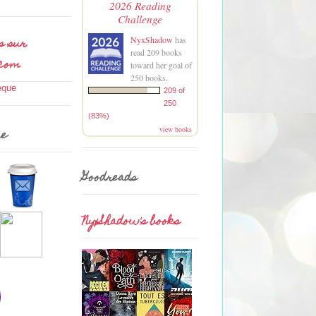
2026 Reading
Challenge
s sur
NyxShadow
has
read 209 books
.com
toward her goal of
250 books.
209 of
250
(83%)
view books
me
Goodreads
NyxShadow's books