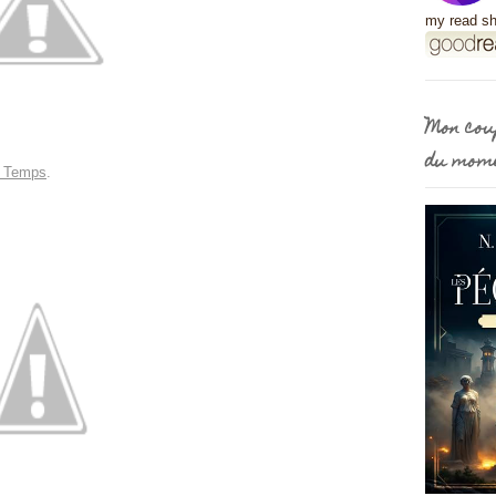
my read sh
Mon cou
du mom
 Temps
.