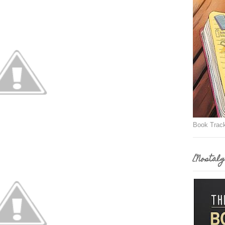
Book Trac
[Nostalg