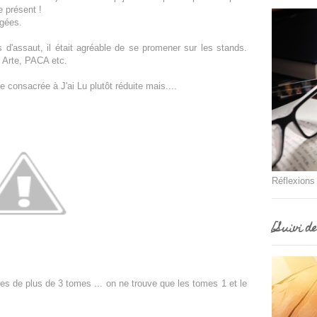
 présent !
âgées.
 d'assaut, il était agréable de se promener sur les stands.
, Arte, PACA etc.
e consacrée à J'ai Lu plutôt réduite mais....
Réflexions
[Suivi d
s de plus de 3 tomes ... on ne trouve que les tomes 1 et le