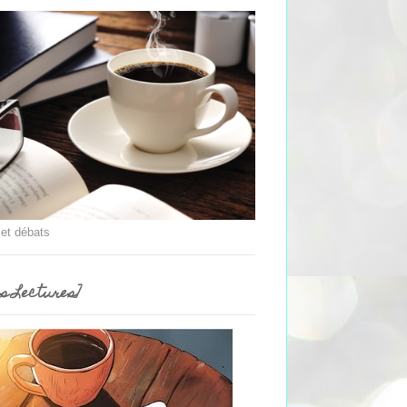
 et débats
es Lectures]