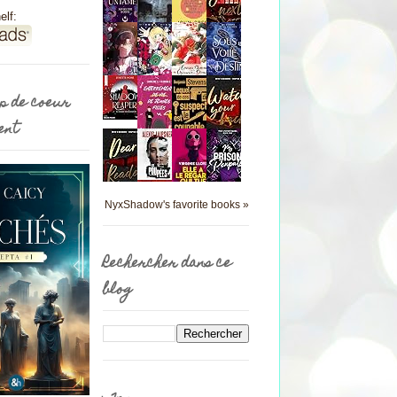
elf:
p de coeur
ent
NyxShadow's favorite books »
Rechercher dans ce
blog