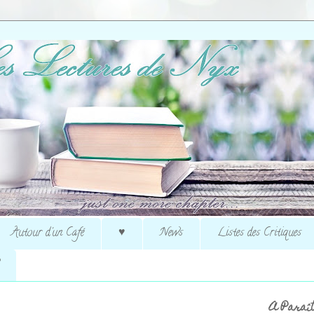
Autour d'un Café
♥
News
Listes des Critiques
A Paraît