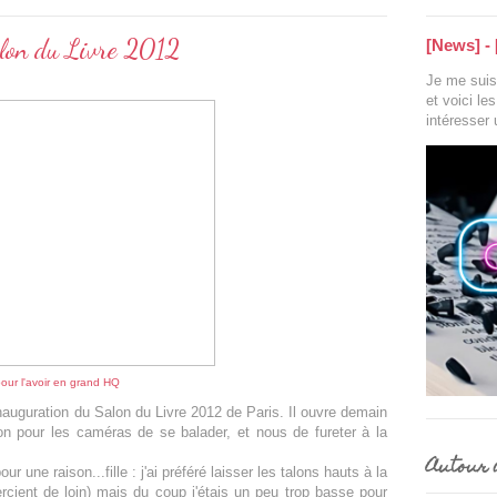
lon du Livre 2012
[News] - 
Je me suis 
et voici le
intéresser
pour l'avoir en grand HQ
l'inauguration du Salon du Livre 2012 de Paris. Il ouvre demain
sion pour les caméras de se balader, et nous de fureter à la
Autour d
r une raison...fille : j'ai préféré laisser les talons hauts à la
cient de loin) mais du coup j'étais un peu trop basse pour