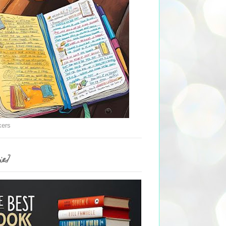
kers
ie]