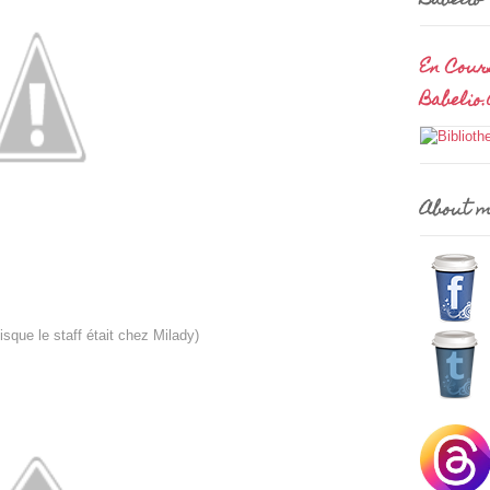
Babelio
En Cour
Babelio
About 
sque le staff était chez Milady)