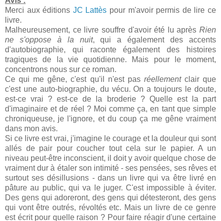
Avis :
Merci aux éditions
JC Lattès
pour m'avoir permis de lire ce
livre.
Malheureusement, ce livre souffre d'avoir été lu après
Rien
ne s'oppose à la nuit
, qui a également des accents
d'autobiographie, qui raconte également des histoires
tragiques de la vie quotidienne. Mais pour le moment,
concentrons nous sur ce roman.
Ce qui me gêne, c'est qu'il n'est pas
réellement
clair que
c'est une auto-biographie, du vécu. On a toujours le doute,
est-ce vrai ? est-ce de la broderie ? Quelle est la part
d'imaginaire et de réel ? Moi comme ça, en tant que simple
chroniqueuse, je l'ignore, et du coup ça me gêne vraiment
dans mon avis.
Si ce livre est vrai, j'imagine le courage et la douleur qui sont
allés de pair pour coucher tout cela sur le papier. A un
niveau peut-être inconscient, il doit y avoir quelque chose de
vraiment dur à étaler son intimité - ses pensées, ses rêves et
surtout ses désillusions - dans un livre qui va être livré en
pâture au public, qui va le juger. C'est impossible à éviter.
Des gens qui adoreront, des gens qui détesteront, des gens
qui vont être outrés, révoltés etc. Mais un livre de ce genre
est écrit pour quelle raison ? Pour faire réagir d'une certaine