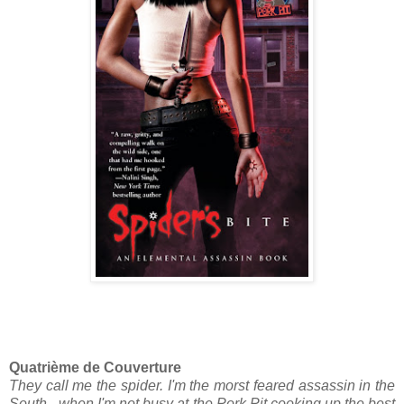
Quatrième de Couverture
They call me the spider. I'm the morst feared assassin in the
South - when I'm not busy at the Pork Pit cooking up the best