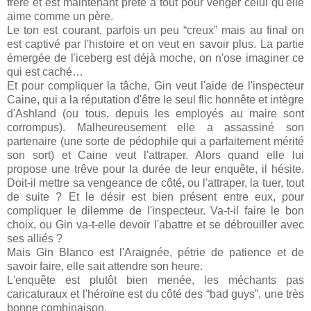
frère et est maintenant prête à tout pour venger celui qu'elle
aime comme un père.
Le ton est courant, parfois un peu “creux” mais au final on
est captivé par l'histoire et on veut en savoir plus. La partie
émergée de l'iceberg est déjà moche, on n'ose imaginer ce
qui est caché…
Et pour compliquer la tâche, Gin veut l'aide de l'inspecteur
Caine, qui a la réputation d'être le seul flic honnête et intègre
d'Ashland (ou tous, depuis les employés au maire sont
corrompus). Malheureusement elle a assassiné son
partenaire (une sorte de pédophile qui a parfaitement mérité
son sort) et Caine veut l'attraper. Alors quand elle lui
propose une trêve pour la durée de leur enquête, il hésite.
Doit-il mettre sa vengeance de côté, ou l'attraper, la tuer, tout
de suite ? Et le désir est bien présent entre eux, pour
compliquer le dilemme de l'inspecteur. Va-t-il faire le bon
choix, ou Gin va-t-elle devoir l'abattre et se débrouiller avec
ses alliés ?
Mais Gin Blanco est l'Araignée, pétrie de patience et de
savoir faire, elle sait attendre son heure.
L'enquête est plutôt bien menée, les méchants pas
caricaturaux et l'héroïne est du côté des “bad guys”, une très
bonne combinaison.