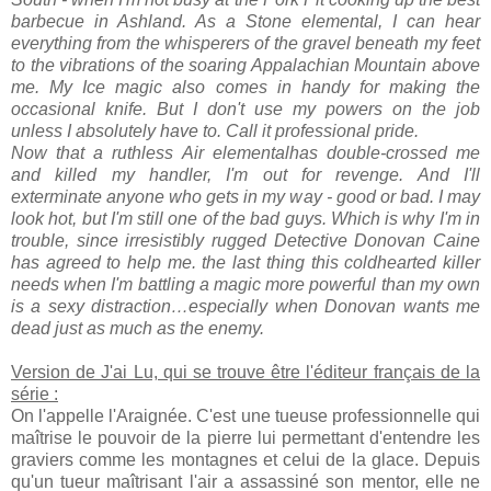
barbecue in Ashland. As a Stone elemental, I can hear
everything from the whisperers of the gravel beneath my feet
to the vibrations of the soaring Appalachian Mountain above
me. My Ice magic also comes in handy for making the
occasional knife. But I don't use my powers on the job
unless I absolutely have to. Call it professional pride.
Now that a ruthless Air elementalhas double-crossed me
and killed my handler, I'm out for revenge. And I'll
exterminate anyone who gets in my way - good or bad. I may
look hot, but I'm still one of the bad guys. Which is why I'm in
trouble, since irresistibly rugged Detective Donovan Caine
has agreed to help me. the last thing this coldhearted killer
needs when I'm battling a magic more powerful than my own
is a sexy distraction…especially when Donovan wants me
dead just as much as the enemy.
Version de J'ai Lu, qui se trouve être l'éditeur français de la
série :
On l'appelle l'Araignée. C'est une tueuse professionnelle qui
maîtrise le pouvoir de la pierre lui permettant d'entendre les
graviers comme les montagnes et celui de la glace. Depuis
qu'un tueur maîtrisant l'air a assassiné son mentor, elle ne