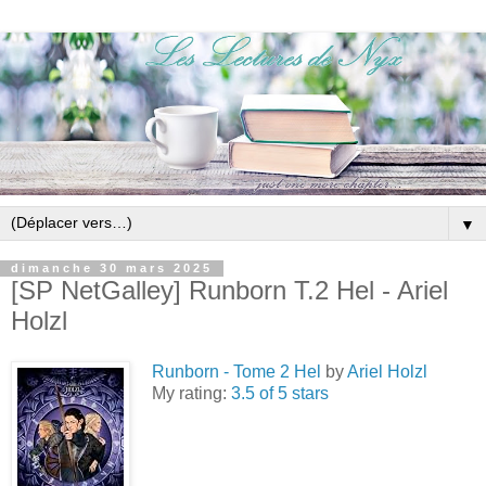
▼
dimanche 30 mars 2025
[SP NetGalley] Runborn T.2 Hel - Ariel
Holzl
Runborn - Tome 2 Hel
by
Ariel Holzl
My rating:
3.5 of 5 stars