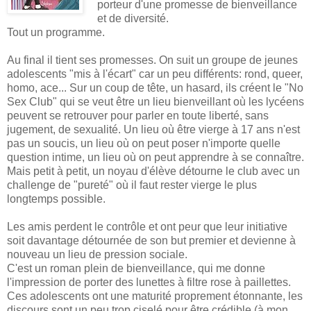
porteur d'une promesse de bienveillance
et de diversité.
Tout un programme.
Au final il tient ses promesses. On suit un groupe de jeunes
adolescents "mis à l'écart" car un peu différents: rond, queer,
homo, ace... Sur un coup de tête, un hasard, ils créent le "No
Sex Club" qui se veut être un lieu bienveillant où les lycéens
peuvent se retrouver pour parler en toute liberté, sans
jugement, de sexualité. Un lieu où être vierge à 17 ans n'est
pas un soucis, un lieu où on peut poser n'importe quelle
question intime, un lieu où on peut apprendre à se connaître.
Mais petit à petit, un noyau d'élève détourne le club avec un
challenge de "pureté" où il faut rester vierge le plus
longtemps possible.
Les amis perdent le contrôle et ont peur que leur initiative
soit davantage détournée de son but premier et devienne à
nouveau un lieu de pression sociale.
C'est un roman plein de bienveillance, qui me donne
l'impression de porter des lunettes à filtre rose à paillettes.
Ces adolescents ont une maturité proprement étonnante, les
discours sont un peu trop ciselé pour être crédible (à mon