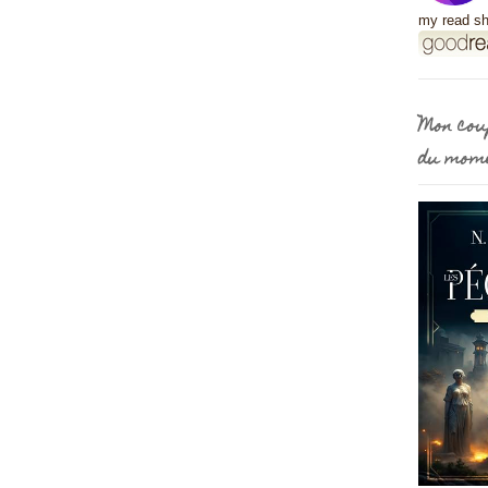
my read sh
Mon cou
du mom