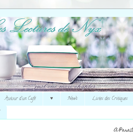
Autour d'un Café
♥
News
Listes des Critiques
A Paraît