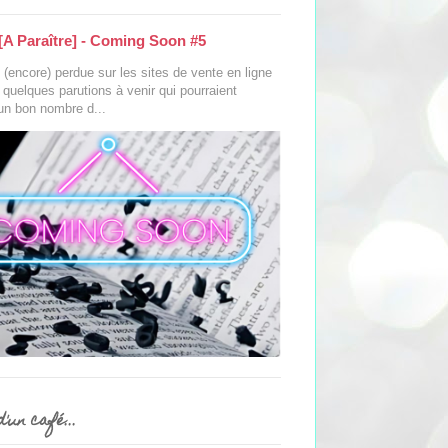
[A Paraître] - Coming Soon #5
(encore) perdue sur les sites de vente en ligne
s quelques parutions à venir qui pourraient
 un bon nombre d...
'un café...