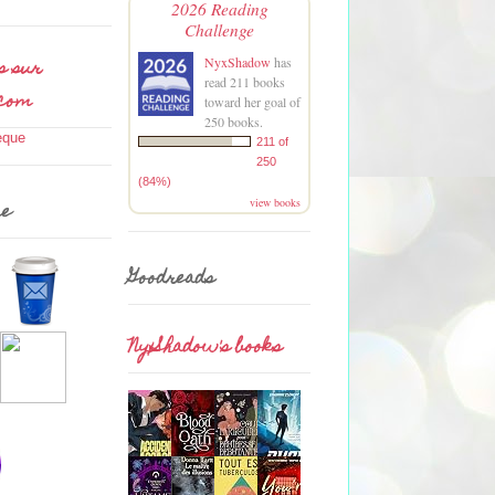
2026 Reading
Challenge
s sur
NyxShadow
has
read 211 books
.com
toward her goal of
250 books.
211 of
250
(84%)
view books
me
Goodreads
NyxShadow's books