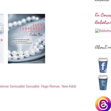
Babelio
En Cour
Babelio
About 
otisme Sensualité Sexualité
,
Hugo Roman
,
New Adult