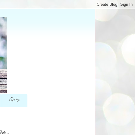
Séries
re...