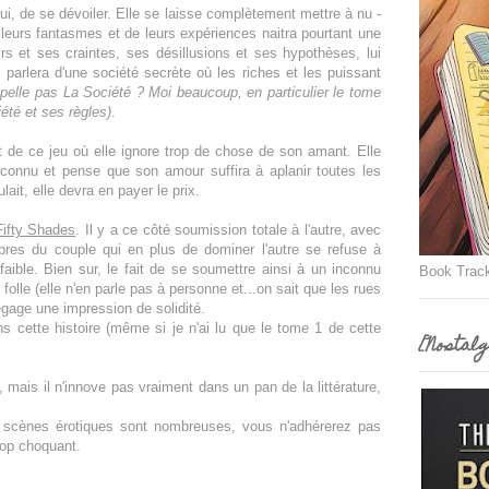
lui, de se dévoiler. Elle se laisse complètement mettre à nu -
leurs fantasmes et de leurs expériences naitra pourtant une
irs et ses craintes, ses désillusions et ses hypothèses, lui
 parlera d'une société secrète où les riches et les puissant
pelle pas La Société ? Moi beaucoup, en particulier le tome
été et ses règles)
.
t de ce jeu où elle ignore trop de chose de son amant. Elle
connu et pense que son amour suffira à aplanir toutes les
lait, elle devra en payer le prix.
Fifty Shades
. Il y a ce côté soumission totale à l'autre, avec
res du couple qui en plus de dominer l'autre se refuse à
faible. Bien sur, le fait de se soumettre ainsi à un inconnu
Book Trac
folle (elle n'en parle pas à personne et...on sait que les rues
égage une impression de solidité.
s cette histoire (même si je n'ai lu que le tome 1 de cette
[Nostalg
 mais il n'innove pas vraiment dans un pan de la littérature,
s scènes érotiques sont nombreuses, vous n'adhérerez pas
rop choquant.