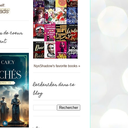
elf:
p de coeur
ent
NyxShadow's favorite books »
Rechercher dans ce
blog