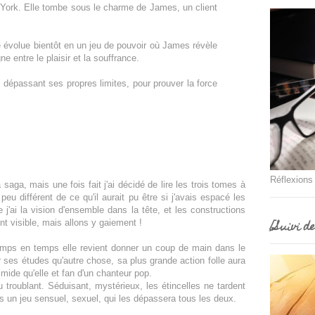
York. Elle tombe sous le charme de James, un client
évolue bientôt en un jeu de pouvoir où James révèle
ne entre le plaisir et la souffrance.
, dépassant ses propres limites, pour prouver la force
.
Réflexions
aga, mais une fois fait j'ai décidé de lire les trois tomes à
eu différent de ce qu'il aurait pu être si j'avais espacé les
j'ai la vision d'ensemble dans la tête, et les constructions
[Suivi d
nt visible, mais allons y gaiement !
 temps en temps elle revient donner un coup de main dans le
r ses études qu'autre chose, sa plus grande action folle aura
imide qu'elle et fan d'un chanteur pop.
 troublant. Séduisant, mystérieux, les étincelles ne tardent
ns un jeu sensuel, sexuel, qui les dépassera tous les deux.