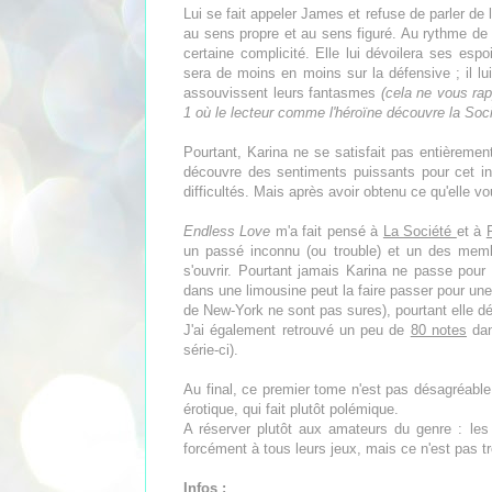
Lui se fait appeler James et refuse de parler de 
au sens propre et au sens figuré. Au rythme de 
certaine complicité. Elle lui dévoilera ses espo
sera de moins en moins sur la défensive ; il lui
assouvissent leurs fantasmes
(cela ne vous rap
1 où le lecteur comme l'héroïne découvre la Soci
Pourtant, Karina ne se satisfait pas entièremen
découvre des sentiments puissants pour cet in
difficultés. Mais après avoir obtenu ce qu'elle vou
Endless Love
m'a fait pensé à
La Société
et à
un passé inconnu (ou trouble) et un des memb
s'ouvrir. Pourtant jamais Karina ne passe pour 
dans une limousine peut la faire passer pour une 
de New-York ne sont pas sures), pourtant elle d
J'ai également retrouvé un peu de
80 notes
dan
série-ci).
Au final, ce premier tome n'est pas désagréable,
érotique, qui fait plutôt polémique.
A réserver plutôt aux amateurs du genre : le
forcément à tous leurs jeux, mais ce n'est pas t
Infos :