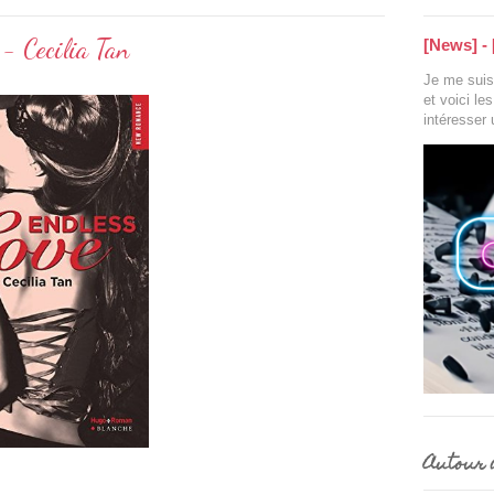
 - Cecilia Tan
[News] - 
Je me suis 
et voici le
intéresser
Autour d