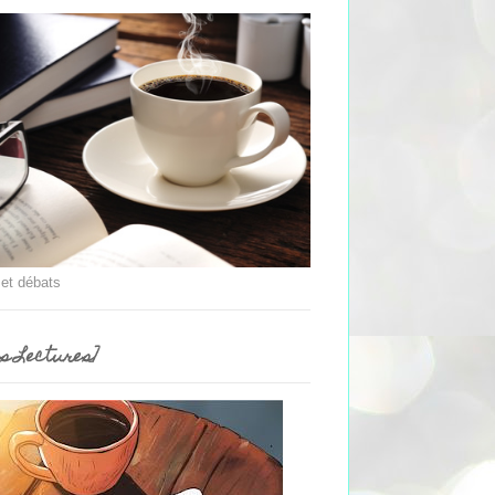
 et débats
es Lectures]