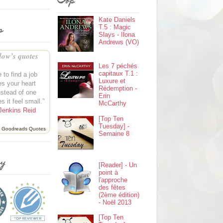
Top
Kate Daniels
s
T.5 : Magic
Slays - Ilona
Andrews (VO)
ow’s quotes
Les 7 péchés
capitaux T.1 :
 to find a job
Luxure et
s your heart
Rédemption -
instead of one
Erin
s it feel small.”
McCarthy
Jenkins Reid
[Top Ten
Tuesday] -
Goodreads Quotes
Semaine 8
ey
[Reader] - Un
point à
l'approche
des fêtes
(2ème édition)
- Noël 2013
[Top Ten