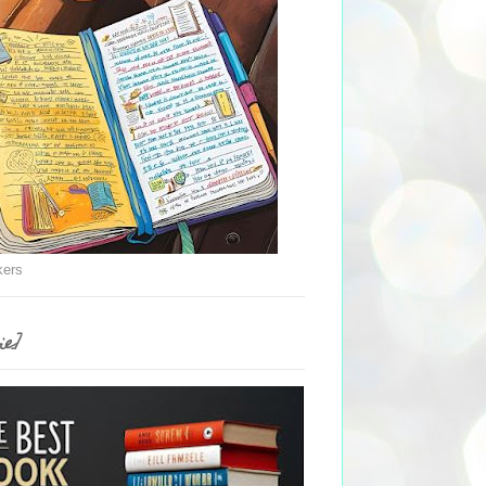
kers
ie]