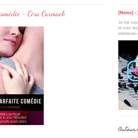
e comédie - Cora Carmack
[News] - 
Je me suis 
et voici le
intéresser
Autour d