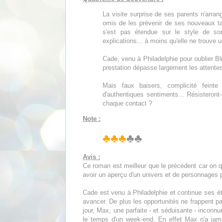
La visite surprise de ses parents n'arra
omis de les prévenir de ses nouveaux t
s'est pas étendue sur le style de so
explications... à moins qu'elle ne trouve un
Cade, venu à Philadelphie pour oublier Bli
prestation dépasse largement les attente
Mais faux baisers, complicité feinte e
d'authentiques sentiments... Résisteront
chaque contact ?
Note :
♣♣♣
♣♣
Avis :
Ce roman est meilleur que le précédent car on q
avoir un aperçu d'un univers et de personnages p
Cade est venu à Philadelphie et continue ses ét
avancer. De plus les opportunités ne frappent pa
jour, Max, une parfaite - et séduisante - inconnue, 
le temps d'un week-end. En effet Max n'a jamai