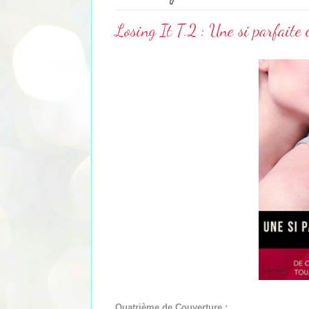
Losing It T.2 : Une si parfait
Quatrième de Couverture :