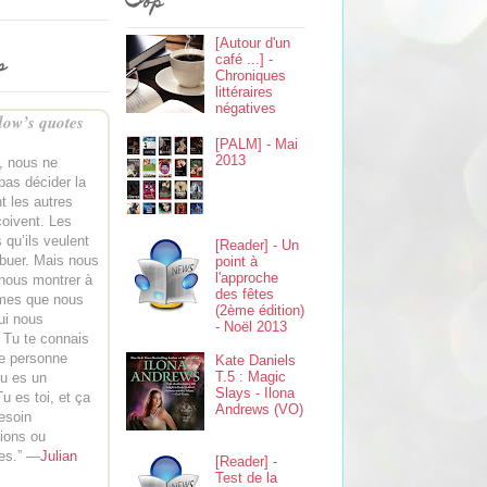
Top
[Autour d'un
s
café ...] -
Chroniques
littéraires
négatives
ow’s quotes
[PALM] - Mai
2013
 nous ne
as décider la
t les autres
oivent. Les
 qu’ils veulent
[Reader] - Un
ibuer. Mais nous
point à
l'approche
nous montrer à
des fêtes
mes que nous
(2ème édition)
ui nous
- Noël 2013
Tu te connais
e personne
Kate Daniels
T.5 : Magic
Tu es un
Slays - Ilona
u es toi, et ça
Andrews (VO)
esoin
tions ou
tes.” —
Julian
[Reader] -
Test de la