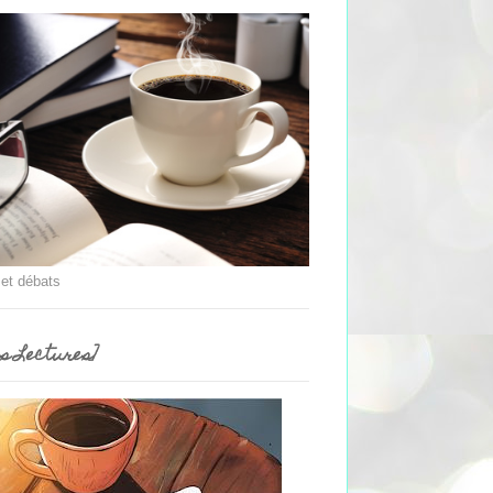
 et débats
es Lectures]