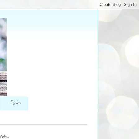
Séries
re...