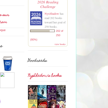
2026 Reading
Challenge
s sur
NyxShadow
has
read 202 books
.com
toward her goal of
250 books.
202 of
250
(80%)
view books
me
Goodreads
NyxShadow's books