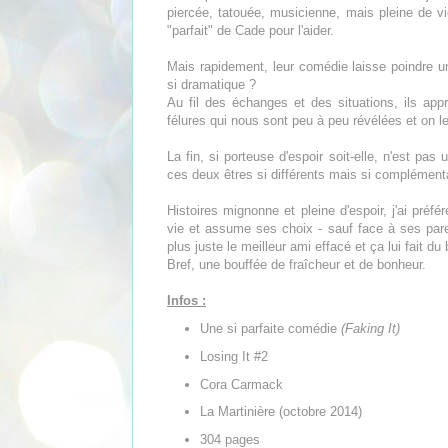
piercée, tatouée, musicienne, mais pleine de vie
"parfait" de Cade pour l'aider.
Mais rapidement, leur comédie laisse poindre un 
si dramatique ?
Au fil des échanges et des situations, ils ap
félures qui nous sont peu à peu révélées et on leu
La fin, si porteuse d'espoir soit-elle, n'est pas
ces deux êtres si différents mais si complément
Histoires mignonne et pleine d'espoir, j'ai préf
vie et assume ses choix - sauf face à ses par
plus juste le meilleur ami effacé et ça lui fait du 
Bref, une bouffée de fraîcheur et de bonheur.
Infos :
Une si parfaite comédie
(Faking It)
Losing It #2
Cora Carmack
La Martinière (octobre 2014)
304 pages