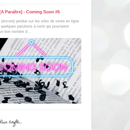
[A Paraître] - Coming Soon #5
(encore) perdue sur les sites de vente en ligne
s quelques parutions à venir qui pourraient
 un bon nombre d...
'un café...