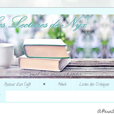
Autour d'un Café
♥
News
Listes des Critiques
A Paraît