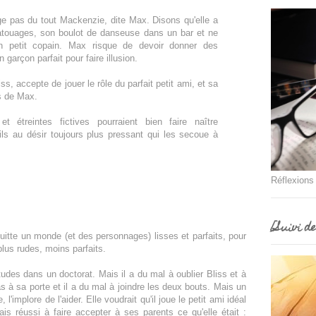
nge pas du tout Mackenzie, dite Max. Disons qu'elle a
atouages, son boulot de danseuse dans un bar et ne
n petit copain. Max risque de devoir donner des
 garçon parfait pour faire illusion.
ss, accepte de jouer le rôle du parfait petit ami, et sa
s de Max.
t étreintes fictives pourraient bien faire naître
-ils au désir toujours plus pressant qui les secoue à
Réflexions
[Suivi d
uitte un monde (et des personnages) lisses et parfaits, pour
lus rudes, moins parfaits.
udes dans un doctorat. Mais il a du mal à oublier Bliss et à
s à sa porte et il a du mal à joindre les deux bouts. Mais un
l'implore de l'aider. Elle voudrait qu'il joue le petit ami idéal
s réussi à faire accepter à ses parents ce qu'elle était :