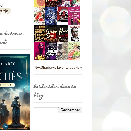
elf:
p de coeur
ent
NyxShadow's favorite books »
Rechercher dans ce
blog