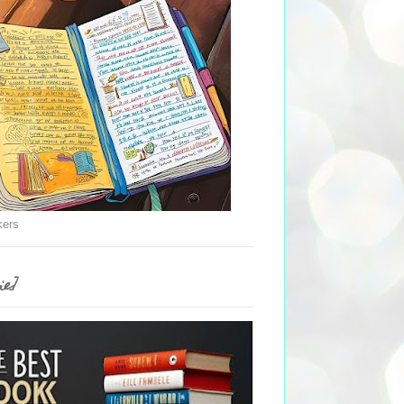
kers
ie]