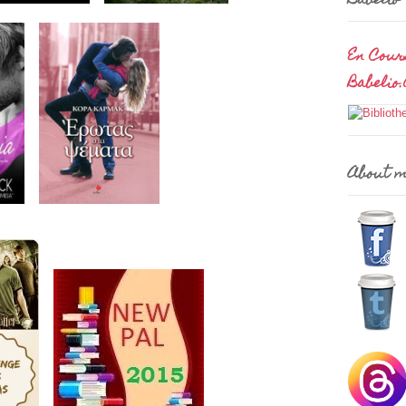
Babelio
En Cour
Babelio
About 