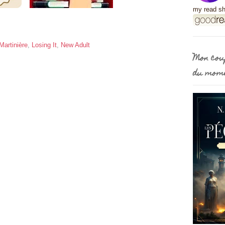
my read sh
Martinière
,
Losing It
,
New Adult
Mon cou
du mom