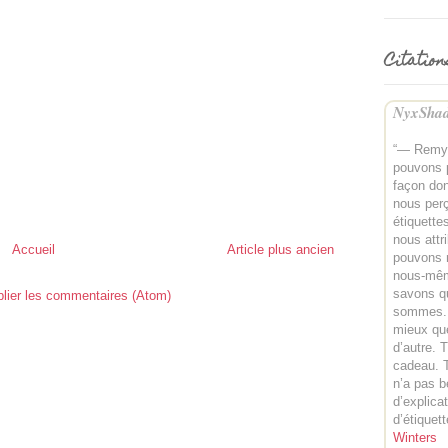
Citation
NyxShad
“— Remy,
pouvons p
façon don
nous perç
étiquettes
nous attr
Accueil
Article plus ancien
pouvons 
nous-mê
savons q
lier les commentaires (Atom)
sommes. 
mieux qu
d’autre. 
cadeau. T
n’a pas b
d’explica
d’étiquet
Winters