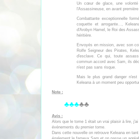
Un cœur de glace, une volonté 
l'Assassineuse, en avant première 
Combattante exceptionnelle form
coquette et arrogante..., Kelea
d'Arobyn Hamel, le Roi des Assass
héritière.
Envoyés en mission, avec son col
Rolfe Seigneur des Pirates, Kelean
d'esclave. Ce qui, toute assassi
commun accord avec Sam, ils décide
n'est pas sans risque.
Mais le plus grand danger n'est 
Keleana à un moment peu opportu
Note :
♣♣♣
♣♣
Avis :
Alors que le tome 1 était un vrai plaisir à lire, j
événements du premier tome.
Dans cette nouvelle on retrouve Keleana en tant
également le fameux Sam et on passe un agréable 