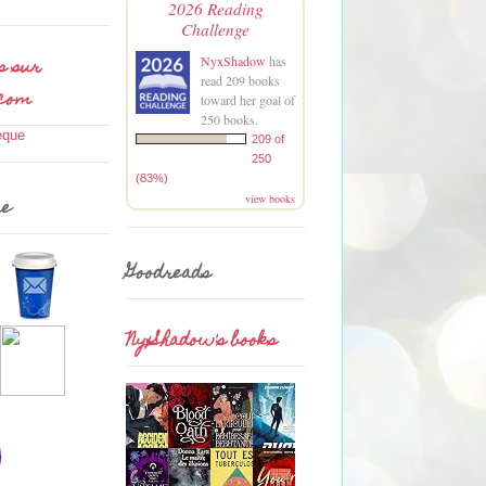
2026 Reading
Challenge
s sur
NyxShadow
has
read 209 books
.com
toward her goal of
250 books.
209 of
250
(83%)
view books
me
Goodreads
NyxShadow's books