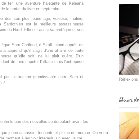
de fer, une aventure haletante de Keleana
de la sortie du livre en septembre.
ée dès son plus jeune âge, voleuse, maline,
na Sardothien est la meilleure assassineuse
ins du Nord. Elle est aussi sa protégée et son
lègue Sam Cortland, à Skull Island auprès de
a apprend qu'il s'agit d'une affaire de traite
neuse qu'elle soit, ne lui plait guère. D'un
nt de faire capoter l'affaire mais l'entreprise
il pas l'attraction grandissante entre Sam et
Réflexions
n ?
[Suivi d
'ai enfin lu une des nouvelles se déroulant avant les
 que jeune assassin, fringante et pleine de morgue. On verra
moment à les voir interagir l'un avec l'autre.