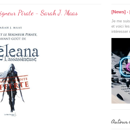
eigneur Pirate - Sarah J. Maas
[News] - 
Je me suis 
et voici le
intéresser
Autour d