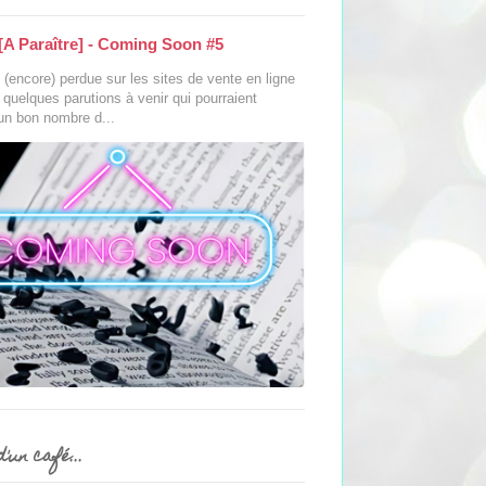
[A Paraître] - Coming Soon #5
(encore) perdue sur les sites de vente en ligne
s quelques parutions à venir qui pourraient
 un bon nombre d...
'un café...