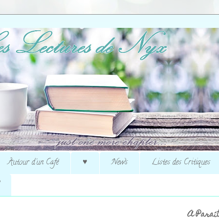
Autour d'un Café
♥
News
Listes des Critiques
A Paraît