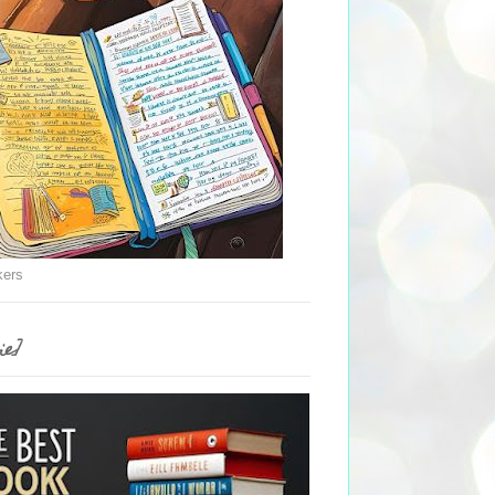
kers
ie]