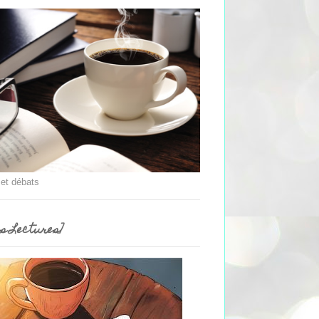
 et débats
es Lectures]