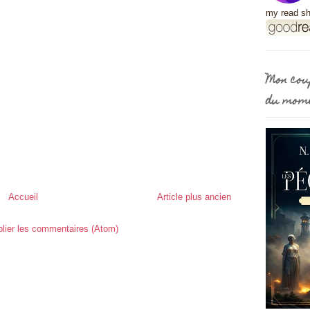
my read sh
Mon cou
du mom
Accueil
Article plus ancien
lier les commentaires (Atom)