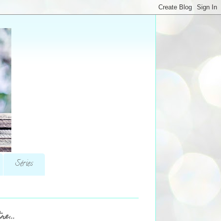
Séries
re...