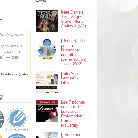
Top
Kate Daniels
s
T.5 : Magic
Slays - Ilona
Andrews (VO)
ow’s quotes
[Reader] - Un
point à
ity to remain
l'approche
er ceases to
des fêtes
e.” —
Ilona
(2ème édition)
- Noël 2013
[Site/Appli
Goodreads Quotes
Lecture] -
Librist
ey
Les 7 péchés
capitaux T.1 :
Luxure et
Rédemption -
Erin
McCarthy
[Evenement] -