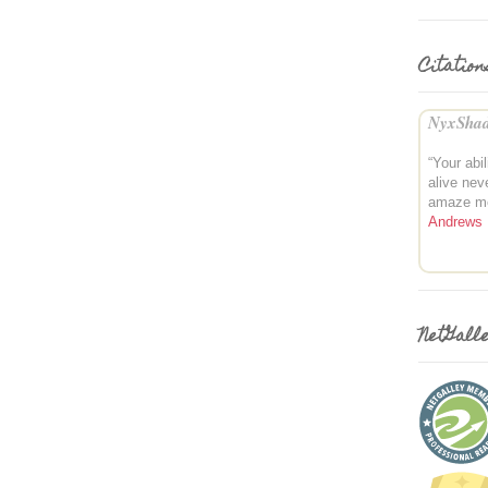
Citation
NyxShad
“Your abil
alive nev
amaze m
Andrews
NetGall