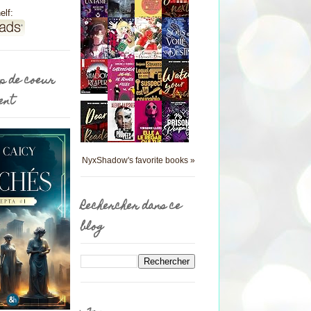
elf:
p de coeur
ent
NyxShadow's favorite books »
Rechercher dans ce
blog