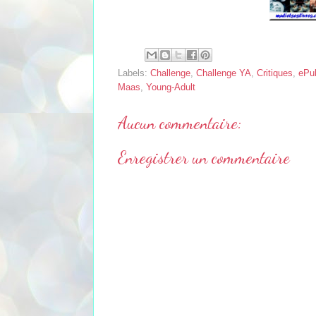
Labels:
Challenge
,
Challenge YA
,
Critiques
,
ePu
Maas
,
Young-Adult
Aucun commentaire:
Enregistrer un commentaire