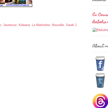
Babelio
En Cour
Babelio
b
,
Jeunesse
,
Keleana
,
La Martinière
,
Nouvelle
,
Sarah J.
About 