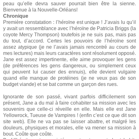
peau qu’elle devra sauver pourrait bien être la sienne.
Bienvenue à la Nouvelle-Orléans!
Chronique
Première constatation : l’héroïne est unique ! J’avais lu qu’il
y avait un ressemblance avec l’héroïne de Patricia Briggs (la
coyote Mercy Thompson) toutefois je ne suis pas, mais pas
du tout, d’accord. Certes les pouvoirs de l’héroïne sont
assez atypique (je ne l’avais jamais rencontré au cours de
mes lectures) mais leurs caractères sont résolument opposé.
Jane est assez impertinente, elle aime provoquer les gens
(de préférences les gens dangereux, ou simplement ceux
qui peuvent lui causer des ennuis), elle devient vulgaire
quand elle manque de protéines (je ne veux pas de son
budget viande) et se bat comme un garçon des rues.
Ignorante de son passé, vivant parfois difficilement son
présent, Jane a du mal à faire cohabiter sa mission avec les
souvenirs que celle-ci réveille en elle. Mais elle est Jane
Yellowrock, Tueuse de Vampires ! (enfin c’est ce que dit son
site web). Elle ne va pas se laisser abattre, et malgré les
douleurs, physiques et morales, elle va mener sa mission à
bout. Coûte que coûte.