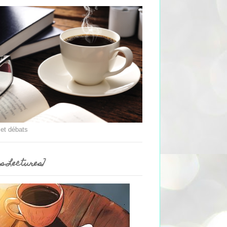
 et débats
es Lectures]