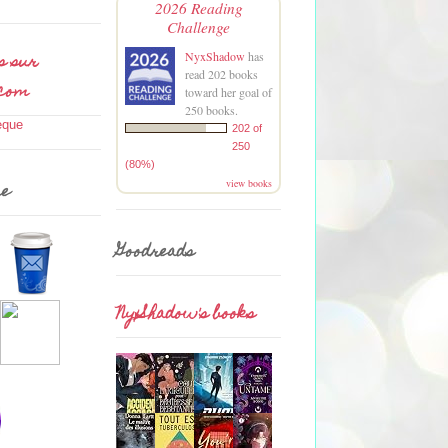
2026 Reading
Challenge
s sur
NyxShadow
has
read 202 books
.com
toward her goal of
250 books.
202 of
250
(80%)
view books
me
Goodreads
NyxShadow's books