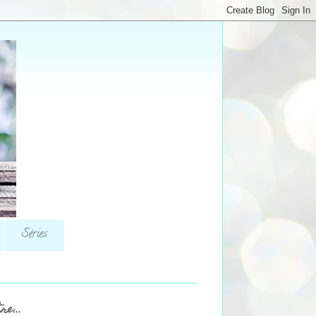
Séries
re...