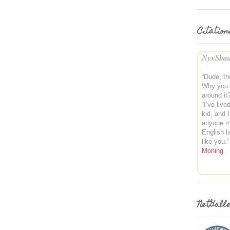
Citation
NyxShad
“Dude, th
Why you s
around it
“I’ve live
kid, and 
anyone mu
English l
like you.
Moning
NetGall