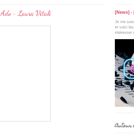
e Ado - Laura Vitali
[News] - 
Je me suis 
et voici le
intéresser
Autour d