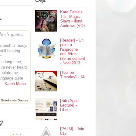
Top
Kate Daniels
s
T.5 : Magic
Slays - Ilona
Andrews (VO)
ow’s quotes
[Reader] - Un
point à
e bush is ready.
l'approche
till beating
des fêtes
?”
(2ème édition)
d a long time,
- Noël 2013
I’ve never heard
[Top Ten
tilate the
Tuesday] - 14
anguage quite
” —
Karen Marie
[Site/Appli
Goodreads Quotes
Lecture] -
Librist
ey
[PALM] - Juin
012