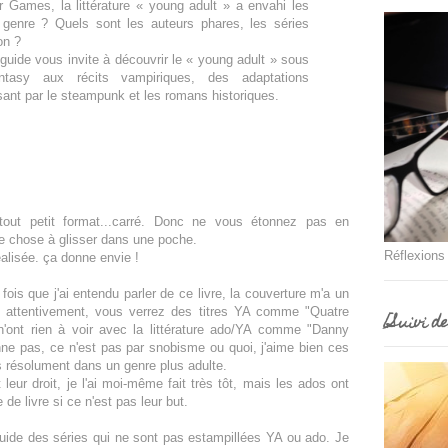
r Games, la littérature « young adult » a envahi les
u genre ? Quels sont les auteurs phares, les séries
on ?
 guide vous invite à découvrir le « young adult » sous
tasy aux récits vampiriques, des adaptations
nt par le steampunk et les romans historiques.
 tout petit format...carré. Donc ne vous étonnez pas en
te chose à glisser dans une poche.
Réflexions
alisée. ça donne envie !
is que j'ai entendu parler de ce livre, la couverture m'a un
z attentivement, vous verrez des titres YA comme "Quatre
[Suivi d
 n'ont rien à voir avec la littérature ado/YA comme "Danny
ne pas, ce n'est pas par snobisme ou quoi, j'aime bien ces
s résolument dans un genre plus adulte.
 leur droit, je l'ai moi-même fait très tôt, mais les ados ont
de livre si ce n'est pas leur but.
uide des séries qui ne sont pas estampillées YA ou ado. Je