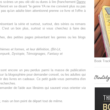
 des scènes un peu olé olé ou dures à lire (franchement
Danny
 feront en se disant "le genre YA ne me convient plus ou pas
 pas qu'un adulte bien attentionné prenne ce livre et l'offre à
résentant la série et surtout, surtout, des séries ou romans
. C'est un bon plus, surtout si vous cherchez à faire des
ches, des petites pages présentant les genres ou les blogs
èmes et formes, et leur définition, (Bit-Lit,
teampunk, Dystopie, Témoignages, Fantasy
et
Book Trac
 sont encore un peu perdus parmi la masse de publication
 sur la blogosphère pour demander conseil, ou les adultes qui
[Nostalg
ir des livres en cadeaux. Ce petit guide vous permettra d'en
 recherches.
ander de l'aide aux libraires qui saurant vous orienter
via
, mais un bon point de départ tout de même.