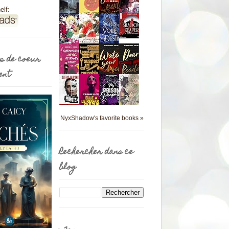
elf:
p de coeur
ent
NyxShadow's favorite books »
Rechercher dans ce
blog