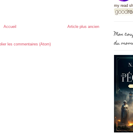
my read sh
Accueil
Article plus ancien
Mon cou
du mom
lier les commentaires (Atom)