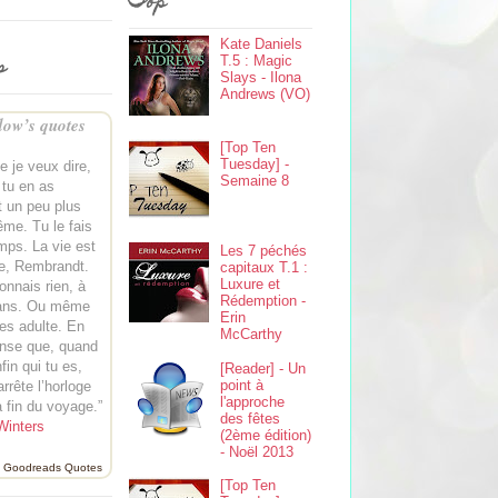
Top
Kate Daniels
s
T.5 : Magic
Slays - Ilona
Andrews (VO)
ow’s quotes
[Top Ten
Tuesday] -
 je veux dire,
Semaine 8
 tu en as
 un peu plus
ême. Tu le fais
emps. La vie est
Les 7 péchés
e, Rembrandt.
capitaux T.1 :
Luxure et
onnais rien, à
Rédemption -
 ans. Ou même
Erin
es adulte. En
McCarthy
pense que, quand
fin qui tu es,
[Reader] - Un
point à
arrête l’horloge
l'approche
a fin du voyage.”
des fêtes
Winters
(2ème édition)
- Noël 2013
Goodreads Quotes
[Top Ten