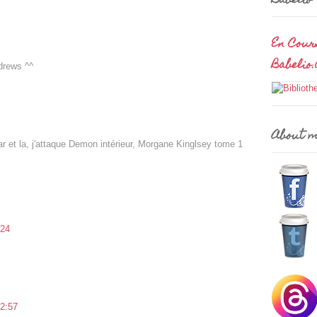
Babelio
En Cour
Babelio
drews ^^
About 
r et la, j'attaque Demon intérieur, Morgane Kinglsey tome 1
:24
2:57