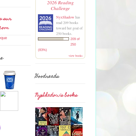
2026 Reading
Challenge
s sur
NyxShadow
has
read 209 books
.com
toward her goal of
250 books.
209 of
250
(83%)
view books
me
Goodreads
NyxShadow's books