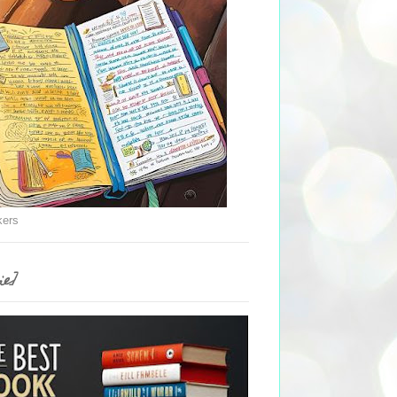
kers
ie]