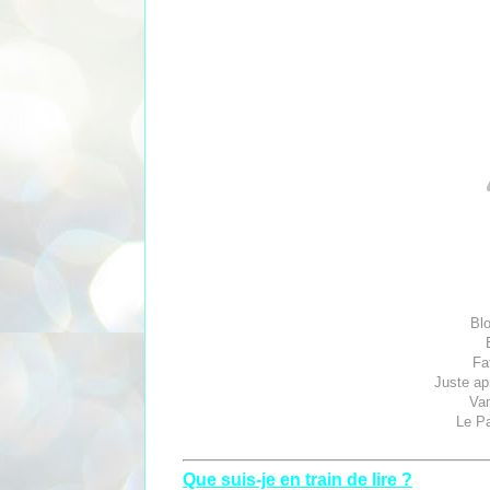
Bl
Fa
Juste ap
Vam
Le Pa
Que suis-je en train de lire ?