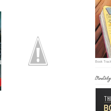
Book Trac
[Nostalg