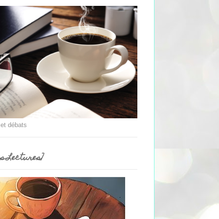
 et débats
es Lectures]