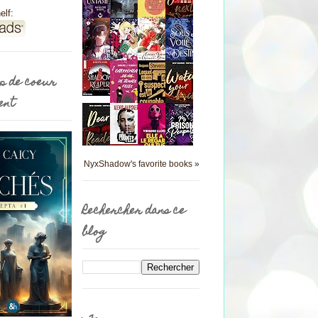
elf:
p de coeur
ent
NyxShadow's favorite books »
Rechercher dans ce
blog