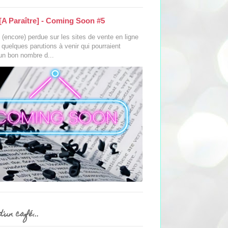
[A Paraître] - Coming Soon #5
(encore) perdue sur les sites de vente en ligne
s quelques parutions à venir qui pourraient
 un bon nombre d...
'un café...