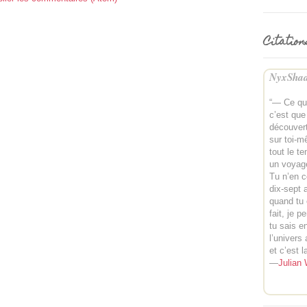
Citation
NyxShad
“— Ce que
c’est que
découvert
sur toi-m
tout le t
un voyag
Tu n’en c
dix-sept
quand tu 
fait, je 
tu sais en
l’univers 
et c’est l
—
Julian 