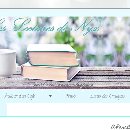
Autour d'un Café
♥
News
Listes des Critiques
A Paraît