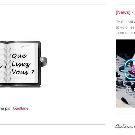
[News] - 
Je me suis 
et voici le
intéresser
nné par
Gaellane.
Autour d