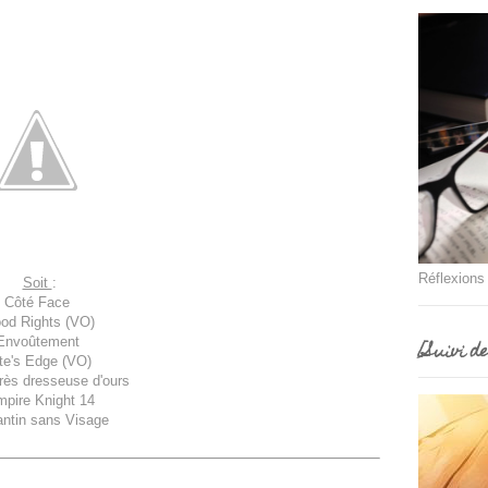
Réflexions
Soit
:
Côté Face
ood Rights (VO)
Envoûtement
[Suivi d
te's Edge (VO)
rès dresseuse d'ours
pire Knight 14
ntin sans Visage