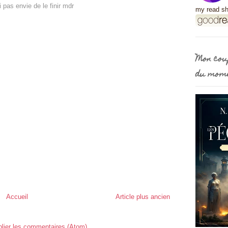
ai pas envie de le finir mdr
my read sh
Mon cou
du mom
Accueil
Article plus ancien
lier les commentaires (Atom)