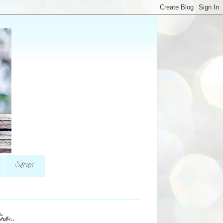
Séries
re...